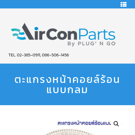
HOME
คอมเพรสเซอร์
แอร์
คอมเพรสเซอร์
แอร์
SCROLL
AIR
COPELAND
TEL. 02-385-0911, 086-506-1456
CON
คอมเพรสเซอร์
แอร์
ตะแกรงหน้าคอยล์ร้อน
PARTS
SCROLL
COPELAND
น้ำยา
แบบกลม
SERVICE
แอร์
R22
คอมเพรสเซอร์
แอร์
SCROLL
COPELAND
น้ำยา
แอร์
R134A