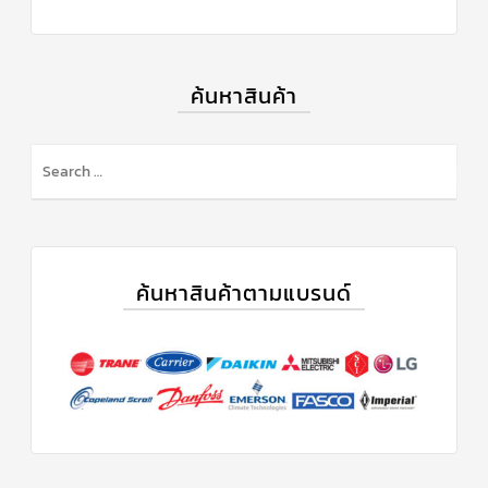
แคป
พัดลม/
คา
ปา
ซิ
ค้นหาสินค้า
เตอร์
มอเตอร์
พัดลม
ไทม์
เม
อร์
แอร์
อุปกรณ์
ควบคุม
ค้นหาสินค้าตามแบรนด์
แรง
ดัน
เอ็กซ์
แปนชั่
นวาล์ว
เพ
รส
เชอ