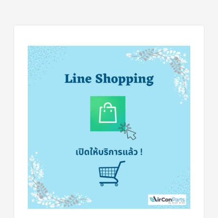
ฟิล
เตอร์
ดราย
เอ
อร์
แมก
เนติ
ก
คอนแทค
เตอร์
แค
ปรัน/
รัน
คา
ปา
ซิ
เตอร์
แค
ป
สตาร์ท/
สตาร์ท
คา
ปา
ซิ
เตอร์