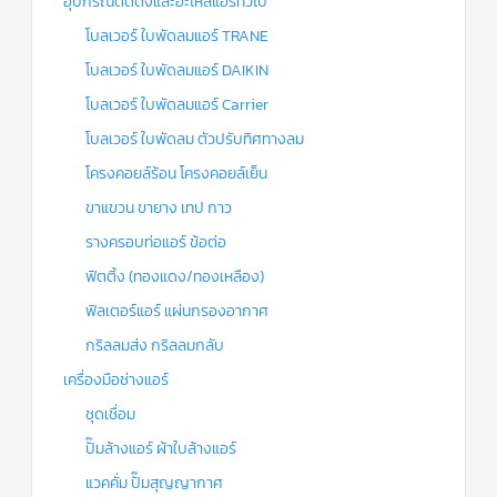
อุปกรณ์ติดตั้งและอะไหล่แอร์ทั่วไป
โบลเวอร์ ใบพัดลมแอร์ TRANE
โบลเวอร์ ใบพัดลมแอร์ DAIKIN
โบลเวอร์ ใบพัดลมแอร์ Carrier
โบลเวอร์ ใบพัดลม ตัวปรับทิศทางลม
โครงคอยล์ร้อน โครงคอยล์เย็น
ขาแขวน ขายาง เทป กาว
รางครอบท่อแอร์ ข้อต่อ
ฟิตติ้ง (ทองแดง/ทองเหลือง)
ฟิลเตอร์แอร์ แผ่นกรองอากาศ
กริลลมส่ง กริลลมกลับ
เครื่องมือช่างแอร์
ชุดเชื่อม
ปั๊มล้างแอร์ ผ้าใบล้างแอร์
แวคคั่ม ปั๊มสุญญากาศ