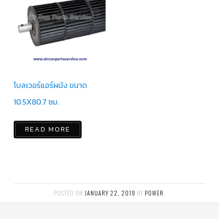
สาย
เซ็นเซอร์/
สาย
ฟรีส
เซอร์
แอร์
TRANE
ปั๊ม
น้ำ
โบลเวอร์แอร์ผนัง ขนาด
ทิ้ง
แอร์
10.5X80.7 ซม.
น้ำยา
แอร์/
น้ำยา
READ MORE
ล้าง
ระบบ/
น้ำมัน
คอมเพรสเซอร์
อะไหล่
ใน
งาน
POSTED ON
JANUARY 22, 2019
BY
POWER
.
แอร์