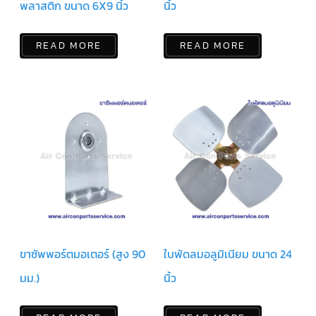
พลาสติก ขนาด 6X9 นิ้ว
นิ้ว
มอเตอร์
RUAMTHONG
READ MORE
READ MORE
มอเตอร์
SIRIPAT
มอเตอร์
KRUGER
อะไหล่
แอร์
ชุด
คอนโทรล
แอร์
รีโมท
ขาซัพพอร์ตมอเตอร์ (สูง 90
ใบพัดลมอลูมิเนียม ขนาด 24
แอร์
แบบ
มี
มม.)
นิ้ว
สาย
และ
ไร้