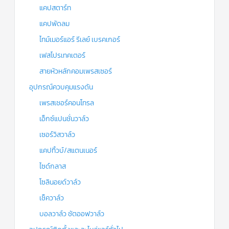
แคปสตาร์ท
แคปพัดลม
ไทม์เมอร์แอร์ รีเลย์ เบรคเกอร์
เฟสโปรเทคเตอร์
สายหัวหลักคอมเพรสเซอร์
อุปกรณ์ควบคุมแรงดัน
เพรสเชอร์คอนโทรล
เอ็กซ์แปนชั่นวาล์ว
เซอร์วิสวาล์ว
แคปทิ้วบ์/สแตนเนอร์
ไซด์กลาส
โซลินอยด์วาล์ว
เช็ควาล์ว
บอลวาล์ว ชัตออฟวาล์ว