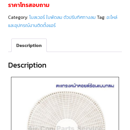
ราคาโทรสอบถาม
คอมเพรสเซอร์
แอร์
Category:
โบลเวอร์ ใบพัดลม ตัวปรับทิศทางลม
Tag:
อะไหล่
SCROLL
DANFOSS
และอุปกรณ์งานติดตั้งแอร์
น้ำยา
แอร์
R407C
Description
คอมเพรสเซอร์
แอร์
ROTARY
SCI/MITSUBISHI
Description
คอมเพรสเซอร์
แอร์
ROTARY
SCI/MITSUBISHI
น้ำยา
แอร์
R22
คอมเพรสเซอร์
แอร์
ROTARY
SCI/MITSUBISHI
น้ำยา