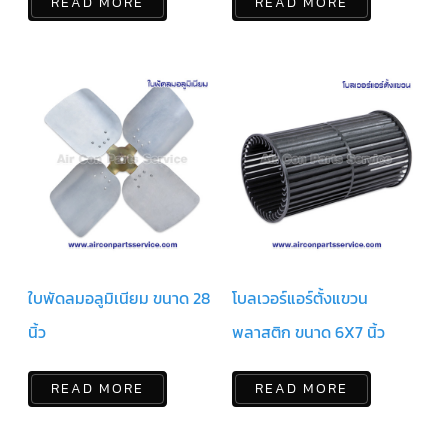
สาย
READ MORE
READ MORE
ตัว
ยิง
รีโมท
แอร์
รู
ม
เท
อร์
โม
สตัท
ชุด
คอนโทรล
แอร์
TRANE
ใบพัดลมอลูมิเนียม ขนาด 28
โบลเวอร์แอร์ตั้งแขวน
นิ้ว
พลาสติก ขนาด 6X7 นิ้ว
รีโมท
แอร์
TRANE
แบบ
READ MORE
READ MORE
มี
สาย
และ
ไร้
สาย