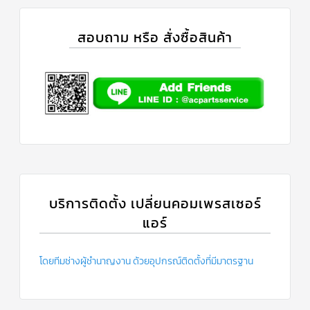
ร์
คอนโทรล
สอบถาม หรือ สั่งซื้อสินค้า
แค
ปทิ้วบ์
ท่อ
ทองแดง
เครื่อง
มือ
ช่าง
แอร์
อะไหล่
แอร์
บริการติดตั้ง เปลี่ยนคอมเพรสเซอร์
DAIKIN
แอร์
เกี่ยว
กับ
เรา
โดยทีมช่างผู้ชำนาญงาน ด้วยอุปกรณ์ติดตั้งที่มีมาตรฐาน
บริการ
ติด
ตั้ง