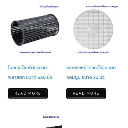
ตัว
ยิง
รีโมท
แอร์
TRANE
รู
ม
เท
อร์
โม
สตัท
แอร์
โบลเวอร์แอร์ตั้งแขวน
ตะแกรงหน้าคอยล์ร้อนแบบ
TRANE
พลาสติก ขนาด 6X6 นิ้ว
กลมนูน ขนาด 20 นิ้ว
แผง
คอนโทรล
แอร์
TRANE
READ MORE
READ MORE
จอ
รับ
สัญญาณ
แอร์
TRANE