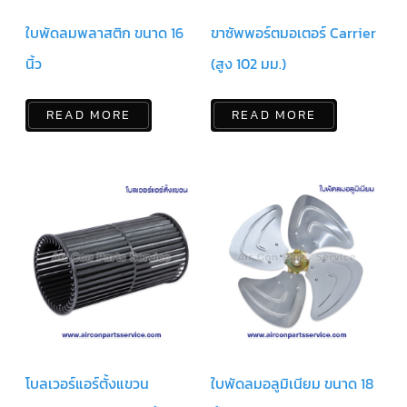
ตู้
แช่
ใบพัดลมพลาสติก ขนาด 16
ขาซัพพอร์ตมอเตอร์ Carrier
HITACHI
นิ้ว
(สูง 102 มม.)
คอมเพรสเซอร์
ตู้
เย็น
ตู้
READ MORE
READ MORE
แช่
KULTHORN
มอเตอร์
แอร์
มอเตอร์
TRANE
มอเตอร์
CARRIER
มอเตอร์
DAIKIN
โบลเวอร์แอร์ตั้งแขวน
ใบพัดลมอลูมิเนียม ขนาด 18
มอเตอร์
FASCO