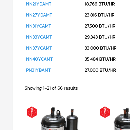
NN21YDAMT
18,766 BTU/HR
NN27YDAMT
23,816 BTU/HR
NN31YCAMT
27,500 BTU/HR
NN33YCAMT
29,343 BTU/HR
NN37YCAMT
33,000 BTU/HR
NN40YCAMT
35,484 BTU/HR
PN31YBAMT
27,000 BTU/HR
Sorted
Showing 1–21 of 66 results
by
latest