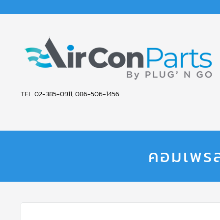
Skip
to
content
AIR
TEL. 02-385-0911, 086-506-1456
CON
PARTS
SERVICE
คอมเพรส