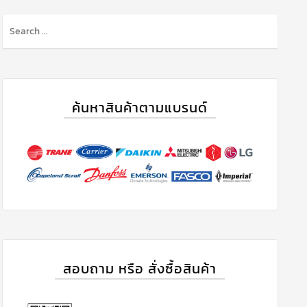
S
e
a
r
c
h
ค้นหาสินค้าตามแบรนด์
f
o
r
:
สอบถาม หรือ สั่งซื้อสินค้า