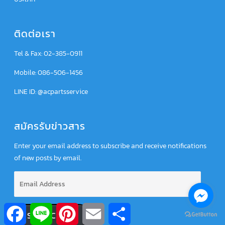
ติดต่อเรา
Tel & Fax: 02-385-0911
Mobile: 086-506-1456
LINE ID: @acpartsservice
สมัครรับข่าวสาร
Enter your email address to subscribe and receive notifications
of new posts by email.
E
m
a
Facebook
Line
Pinterest
Email
Share
i
SUBSCRIBE
l