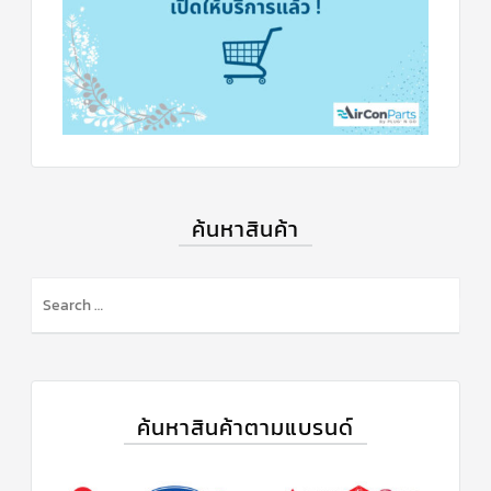
ตัว
ยิง
รีโมท
แอร์
TRANE
รู
ม
เท
อร์
โม
ค้นหาสินค้า
สตัท
แอร์
TRANE
S
แผง
e
คอนโทรล
แอร์
a
TRANE
r
c
จอ
รับ
h
ค้นหาสินค้าตามแบรนด์
สัญญาณ
f
แอร์
TRANE
o