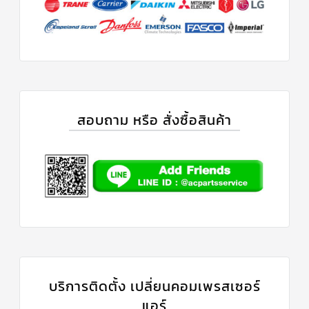
r
สาย
:
เซ็นเซอร์/
สาย
ฟรีส
เซอร์
แอร์
TRANE
ปั๊ม
น้ำ
สอบถาม หรือ สั่งซื้อสินค้า
ทิ้ง
แอร์
น้ำยา
แอร์/
น้ำยา
ล้าง
ระบบ/
น้ำมัน
คอมเพรสเซอร์
อะไหล่
ใน
งาน
แอร์
บริการติดตั้ง เปลี่ยนคอมเพรสเซอร์
แอร์