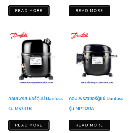
READ MORE
READ MORE
มอเตอร์
RUAMTHONG
มอเตอร์
SIRIPAT
มอเตอร์
KRUGER
อะไหล่
แอร์
ชุด
คอนโทรล
แอร์
คอมเพรสเซอร์ตู้แช่ Danfoss
คอมเพรสเซอร์ตู้แช่ Danfoss
รีโมท
รุ่น MS34TB
รุ่น MPT12RA
แอร์
แบบ
มี
สาย
และ
READ MORE
READ MORE
ไร้