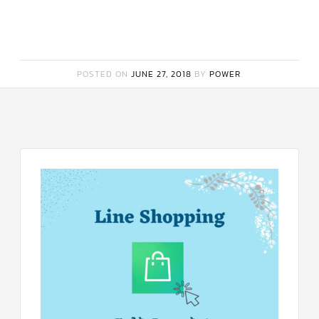
สาย
ตัว
ยิง
รีโมท
แอร์
POSTED ON
JUNE 27, 2018
BY
POWER
.
รู
ม
เท
อร์
โม
สตัท
ชุด
คอนโทรล
แอร์
TRANE
รีโมท
แอร์
TRANE
แบบ
มี
สาย
และ
ไร้
สาย