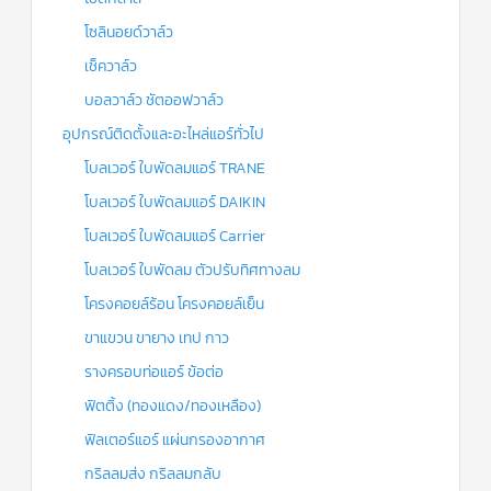
โซลินอยด์วาล์ว
เช็ควาล์ว
บอลวาล์ว ชัตออฟวาล์ว
อุปกรณ์ติดตั้งและอะไหล่แอร์ทั่วไป
โบลเวอร์ ใบพัดลมแอร์ TRANE
โบลเวอร์ ใบพัดลมแอร์ DAIKIN
โบลเวอร์ ใบพัดลมแอร์ Carrier
โบลเวอร์ ใบพัดลม ตัวปรับทิศทางลม
โครงคอยล์ร้อน โครงคอยล์เย็น
ขาแขวน ขายาง เทป กาว
รางครอบท่อแอร์ ข้อต่อ
ฟิตติ้ง (ทองแดง/ทองเหลือง)
ฟิลเตอร์แอร์ แผ่นกรองอากาศ
กริลลมส่ง กริลลมกลับ