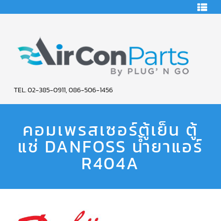
Skip
HOME
to
content
คอมเพรสเซอร์
แอร์
คอมเพรสเซอร์
แอร์
SCROLL
AIR
COPELAND
TEL. 02-385-0911, 086-506-1456
CON
คอมเพรสเซอร์
แอร์
คอมเพรสเซอร์ตู้เย็น ตู้
PARTS
SCROLL
COPELAND
น้ำยา
แช่ DANFOSS น้ำยาแอร์
SERVICE
แอร์
R22
R404A
คอมเพรสเซอร์
แอร์
SCROLL
COPELAND
น้ำยา
แอร์
R134A