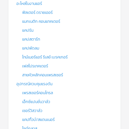
อะไหล่ในงานแอร์
ฟิลเตอร์ ดรายเออร์
แมกเนติก คอนแทคเตอร์
แคปรัน
แคปสตาร์ท
แคปพัดลม
ไทม์เมอร์แอร์ รีเลย์ เบรคเกอร์
เฟสโปรเทคเตอร์
สายหัวหลักคอมเพรสเซอร์
อุปกรณ์ควบคุมแรงดัน
เพรสเชอร์คอนโทรล
เอ็กซ์แปนชั่นวาล์ว
เซอร์วิสวาล์ว
แคปทิ้วบ์/สแตนเนอร์
ไซด์กลาส