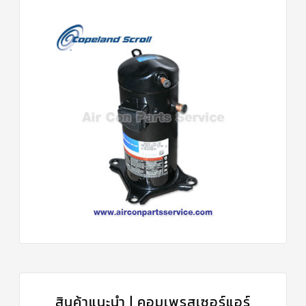
สินค้าแนะนำ | คอมเพรสเซอร์แอร์