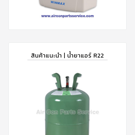
สินค้าแนะนำ | น้ำยาแอร์ R22