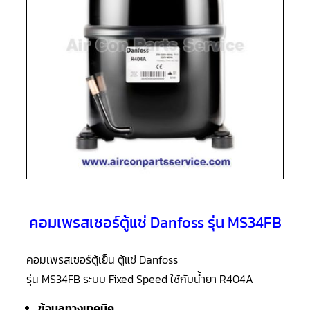
แอร์
R410A
คอมเพรสเซอร์
แอร์
ROTARY
LG
คอมเพรสเซอร์
แอร์
ROTARY
LG
น้ำยา
แอร์
R22
คอมเพรสเซอร์
แอร์
ROTARY
คอมเพรสเซอร์ตู้แช่ Danfoss รุ่น MS34FB
LG
น้ำยา
แอร์
R410A
คอมเพรสเซอร์ตู้เย็น ตู้แช่ Danfoss
รุ่น MS34FB ระบบ Fixed Speed ใช้กับน้ำยา R404A
คอมเพรสเซอร์
แอร์
ROTARY
ข้อมูลทางเทคนิค