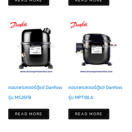
READ MORE
READ MORE
มอเตอร์
RUAMTHONG
มอเตอร์
SIRIPAT
มอเตอร์
KRUGER
อะไหล่
แอร์
ชุด
คอนโทรล
คอมเพรสเซอร์ตู้แช่ Danfoss
คอมเพรสเซอร์ตู้แช่ Danfoss
แอร์
รุ่น MS26FB
รุ่น MPT18LA
รีโมท
แอร์
แบบ
READ MORE
READ MORE
มี
สาย
และ
ไร้