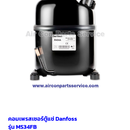
คอมเพรสเซอร์
แอร์
SCROLL
COPELAND
น้ำยา
แอร์
R407C
คอมเพรสเซอร์
SCROLL
COPELAND
น้ำยา
แอร์
R410A
คอมเพรสเซอร์
แอร์
SCROLL
DANFOSS
คอมเพรสเซอร์
แอร์
SCROLL
DANFOSS
คอมเพรสเซอร์ตู้แช่ Danfoss
น้ำยา
แอร์
รุ่น MS34FB
R22