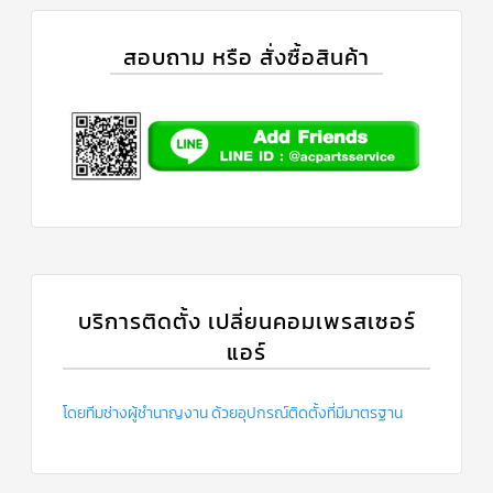
แคป
พัดลม/
สอบถาม หรือ สั่งซื้อสินค้า
คา
ปา
ซิ
เตอร์
มอเตอร์
พัดลม
ไทม์
เม
อร์
แอร์
อุปกรณ์
ควบคุม
แรง
บริการติดตั้ง เปลี่ยนคอมเพรสเซอร์
ดัน
แอร์
เอ็กซ์
แปนชั่
นวาล์ว
โดยทีมช่างผู้ชำนาญงาน ด้วยอุปกรณ์ติดตั้งที่มีมาตรฐาน
เพ
รส
เชอ