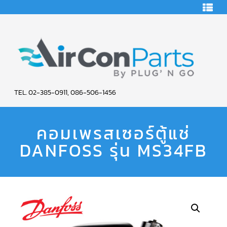
HOME
คอมเพรสเซอร์
แอร์
คอมเพรสเซอร์
แอร์
SCROLL
AIR
COPELAND
TEL. 02-385-0911, 086-506-1456
CON
คอมเพรสเซอร์
แอร์
คอมเพรสเซอร์ตู้แช่
PARTS
SCROLL
COPELAND
น้ำยา
DANFOSS รุ่น MS34FB
SERVICE
แอร์
R22
คอมเพรสเซอร์
แอร์
SCROLL
COPELAND
น้ำยา
แอร์
R134A