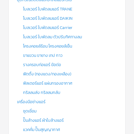
โบลเวอร์ ใบพัดลมแอร์ TRANE
โบลเวอร์ ใบพัดลมแอร์ DAIKIN
โบลเวอร์ ใบพัดลมแอร์ Carrier
โบลเวอร์ ใบพัดลม ตัวปรับทิศทางลม
โครงคอยล์ร้อน โครงคอยล์เย็น
ขาแขวน ขายาง เทป กาว
รางครอบท่อแอร์ ข้อต่อ
ฟิตติ้ง (ทองแดง/ทองเหลือง)
ฟิลเตอร์แอร์ แผ่นกรองอากาศ
กริลลมส่ง กริลลมกลับ
เครื่องมือช่างแอร์
ชุดเชื่อม
ปั๊มล้างแอร์ ผ้าใบล้างแอร์
แวคคั่ม ปั๊มสุญญากาศ