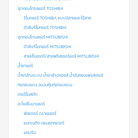
ชุดคอนโทรลแอร์ TOSHIBA
รีโมทแอร์ TOSHIBA แบบมีสายและไร้สาย
ตัวยิงรีโมทแอร์ TOSHIBA
ชุดคอนโทรลแอร์ MITSUBISHI
ตัวยิงรีโมทแอร์ MITSUBISHI
สายเซ็นเซอร์/สายฟรีสเซอร์แอร์ MITSUBISHI
น้ำยาแอร์
น้ำยาล้างระบบ น้ำยาล้างคอยล์ น้ำมันคอมเพรสเซอร์
ท่อทองแดง ฉนวนหุ้มท่อทองแดง
เทอร์โมสตัท
อะไหล่ในงานแอร์
ฟิลเตอร์ ดรายเออร์
แมกเนติก คอนแทคเตอร์
แคปรัน