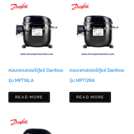
สาย
ตัว
ยิง
รีโมท
แอร์
รู
ม
เท
อร์
โม
สตัท
คอมเพรสเซอร์ตู้แช่ Danfoss
คอมเพรสเซอร์ตู้แช่ Danfoss
ชุด
คอนโทรล
รุ่น MPT16LA
รุ่น MPT12RA
แอร์
TRANE
READ MORE
READ MORE
รีโมท
แอร์
TRANE
แบบ
มี
สาย
และ
ไร้
สาย