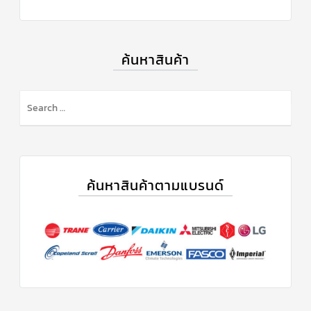
ฟิล
เตอร์
ดราย
เอ
อร์
ค้นหาสินค้า
แมก
เนติ
ก
คอนแทค
เตอร์
แค
ปรัน/
รัน
คา
ปา
ค้นหาสินค้าตามแบรนด์
ซิ
เตอร์
แค
ป
สตาร์ท/
สตาร์ท
คา
ปา
ซิ
เตอร์