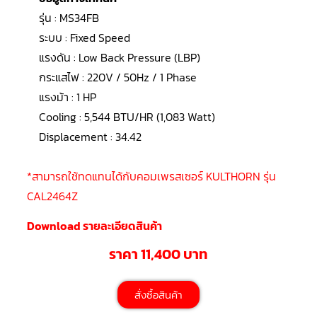
LG
น้ำยา
รุ่น : MS34FB
แอร์
R32
ระบบ : Fixed Speed
แรงดัน : Low Back Pressure (LBP)
คอมเพรสเซอร์
กระแสไฟ : 220V / 50Hz / 1 Phase
แอร์
DAIKIN
แรงม้า : 1 HP
Cooling : 5,544 BTU/HR (1,083 Watt)
คอมเพรสเซอร์
แอร์
Displacement : 34.42
ลูกสูบ
คอมเพรสเซอร์
*สามารถใช้ทดแทนได้กับคอมเพรสเซอร์ KULTHORN รุ่น
แอร์
ลูกสูบ
CAL2464Z
TECUMSEH
Download รายละเอียดสินค้า
คอมเพรสเซอร์
แอร์
ราคา 11,400 บาท
ลูกสูบ
KULTHORN
คอมเพรสเซอร์
สั่งซื้อสินค้า
ตู้
เย็น