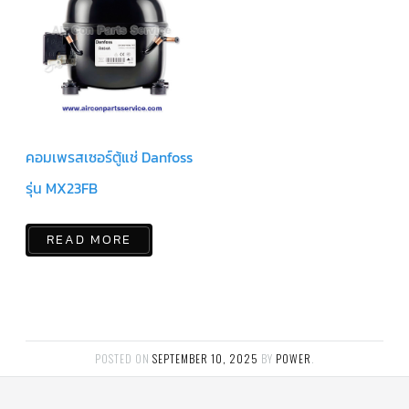
ตัว
ยิง
รีโมท
แอร์
TRANE
รู
ม
เท
คอมเพรสเซอร์ตู้แช่ Danfoss
อร์
โม
รุ่น MX23FB
สตัท
แอร์
TRANE
READ MORE
แผง
คอนโทรล
แอร์
TRANE
จอ
รับ
สัญญาณ
POSTED ON
SEPTEMBER 10, 2025
BY
POWER
.
แอร์
TRANE