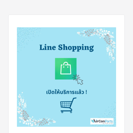
สาย
เซ็นเซอร์/
สาย
ฟรีส
เซอร์
แอร์
TRANE
ปั๊ม
น้ำ
ทิ้ง
แอร์
น้ำยา
แอร์/
น้ำยา
ล้าง
ระบบ/
น้ำมัน
คอมเพรสเซอร์
อะไหล่
ใน
งาน
แอร์