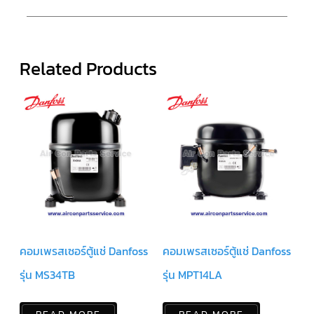
ตู้
แช่
HITACHI
คอมเพรสเซอร์
Related Products
ตู้
เย็น
ตู้
แช่
KULTHORN
มอเตอร์
แอร์
มอเตอร์
TRANE
มอเตอร์
CARRIER
คอมเพรสเซอร์ตู้แช่ Danfoss
คอมเพรสเซอร์ตู้แช่ Danfoss
มอเตอร์
DAIKIN
รุ่น MS34TB
รุ่น MPT14LA
มอเตอร์
FASCO