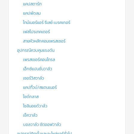
แคปสตาร์ท
แคปพัดลม
ไทม์เมอร์แอร์ รีเลย์ เบรคเกอร์
เฟสโปรเทคเตอร์
สายหัวหลักคอมเพรสเซอร์
อุปกรณ์ควบคุมแรงดัน
เพรสเชอร์คอนโทรล
เอ็กซ์แปนชั่นวาล์ว
เซอร์วิสวาล์ว
แคปทิ้วบ์/สแตนเนอร์
ไซด์กลาส
โซลินอยด์วาล์ว
เช็ควาล์ว
บอลวาล์ว ชัตออฟวาล์ว
อุปกรณ์ติดตั้งและอะไหล่แอร์ทั่วไป