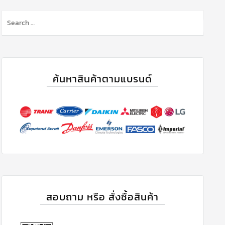
S
e
a
r
c
h
ค้นหาสินค้าตามแบรนด์
f
o
r
:
สอบถาม หรือ สั่งซื้อสินค้า