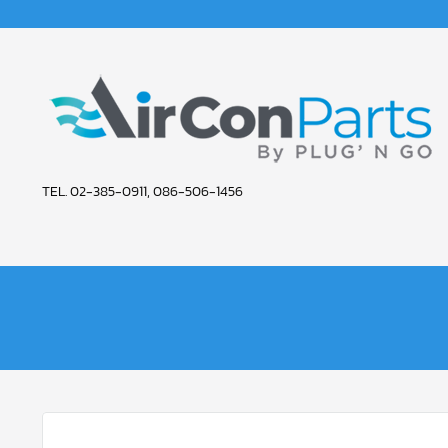
Skip
to
content
AIR
TEL. 02-385-0911, 086-506-1456
CON
PARTS
SERVICE