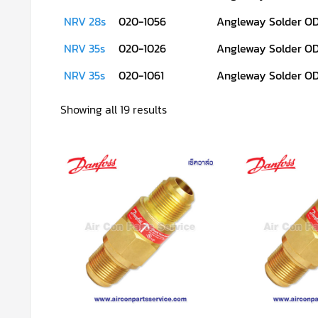
NRV 28s
020-1056
Angleway Solder OD
NRV 35s
020-1026
Angleway Solder OD
NRV 35s
020-1061
Angleway Solder OD
Sorted
Showing all 19 results
by
latest