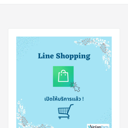
สาย
เซ็นเซอร์/
สาย
ฟรีส
เซอร์
แอร์
TRANE
ปั๊ม
น้ำ
ทิ้ง
แอร์
น้ำยา
แอร์/
น้ำยา
ล้าง
ระบบ/
น้ำมัน
คอมเพรสเซอร์
อะไหล่
ใน
งาน
แอร์