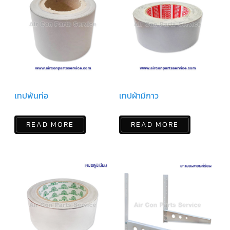
LG
น้ำยา
แอร์
R32
คอมเพรสเซอร์
แอร์
DAIKIN
คอมเพรสเซอร์
แอร์
เทปพันท่อ
เทปผ้ามีกาว
ลูกสูบ
คอมเพรสเซอร์
READ MORE
READ MORE
แอร์
ลูกสูบ
TECUMSEH
คอมเพรสเซอร์
แอร์
ลูกสูบ
KULTHORN
คอมเพรสเซอร์
ตู้
เย็น