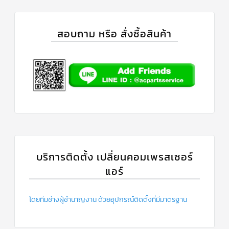
แคป
พัดลม/
คา
สอบถาม หรือ สั่งซื้อสินค้า
ปา
ซิ
เตอร์
มอเตอร์
พัดลม
ไทม์
เม
อร์
แอร์
อุปกรณ์
ควบคุม
แรง
ดัน
บริการติดตั้ง เปลี่ยนคอมเพรสเซอร์
แอร์
เอ็กซ์
แปนชั่
นวาล์ว
โดยทีมช่างผู้ชำนาญงาน ด้วยอุปกรณ์ติดตั้งที่มีมาตรฐาน
เพ
รส
เชอ