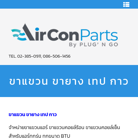
Skip
HOME
to
content
คอมเพรสเซอร์
แอร์
คอมเพรสเซอร์
แอร์
SCROLL
AIR
COPELAND
TEL. 02-385-0911, 086-506-1456
CON
คอมเพรสเซอร์
แอร์
ขาแขวน ขายาง เทป กาว
PARTS
SCROLL
COPELAND
น้ำยา
SERVICE
แอร์
R22
คอมเพรสเซอร์
แอร์
ขาแขวน ขายาง เทป กาว
SCROLL
COPELAND
น้ำยา
จำหน่ายขาแขวนแอร์ ขาแขวนคอยล์ร้อน ขาแขวนคอยล์เย็น
แอร์
R134A
สำหรับแอร์ทุกรุ่น ทุกขนาด BTU