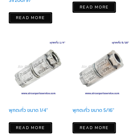
SV200/97
สาย
READ MORE
ตัว
READ MORE
ยิง
รีโมท
แอร์
รู
ม
เท
อร์
โม
สตัท
ชุด
คอนโทรล
แอร์
TRANE
รีโมท
แอร์
พุกตะกั่ว ขนาด 1/4″
พุกตะกั่ว ขนาด 5/16″
TRANE
แบบ
มี
สาย
READ MORE
READ MORE
และ
ไร้
สาย