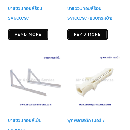
ขาแขวนคอยล์ร้อน
ขาแขวนคอยล์ร้อน
มอเตอร์
RUAMTHONG
SV600/97
SV100/97 (แบบกระเช้า)
มอเตอร์
SIRIPAT
READ MORE
READ MORE
มอเตอร์
KRUGER
อะไหล่
แอร์
ชุด
คอนโทรล
แอร์
รีโมท
แอร์
แบบ
มี
สาย
ขาแขวนคอยล์เย็น
พุกพลาสติก เบอร์ 7
และ
ไร้