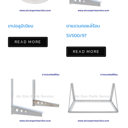
ตู้
แช่
HITACHI
คอมเพรสเซอร์
เทปอลูมิเนียม
ขาแขวนคอยล์ร้อน
ตู้
เย็น
ตู้
SV500/97
แช่
READ MORE
KULTHORN
READ MORE
มอเตอร์
แอร์
มอเตอร์
TRANE
มอเตอร์
CARRIER
มอเตอร์
DAIKIN
มอเตอร์
FASCO