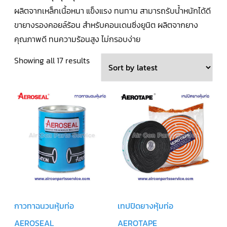
ผลิตจากเหล็กเนื้อหนา แข็งแรง ทนทาน สามารถรับน้ำหนักได้ดี
คอมเพรสเซอร์
แอร์
ขายางรองคอยล์ร้อน สำหรับคอนเดนซิ่งยูนิต ผลิตจากยาง
SCROLL
COPELAND
คุณภาพดี ทนความร้อนสูง ไม่กรอบง่าย
น้ำยา
แอร์
R407C
Sorted
Showing all 17 results
by
คอมเพรสเซอร์
SCROLL
latest
COPELAND
น้ำยา
แอร์
R410A
คอมเพรสเซอร์
แอร์
SCROLL
DANFOSS
คอมเพรสเซอร์
แอร์
SCROLL
DANFOSS
กาวทาฉนวนหุ้มท่อ
เทปปิดยางหุ้มท่อ
น้ำยา
แอร์
AEROSEAL
AEROTAPE
R22