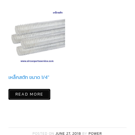
ตัว
ยิง
รีโมท
แอร์
TRANE
รู
ม
เท
อร์
โม
สตัท
แอร์
TRANE
เหล็กสตัท ขนาด 1/4″
แผง
คอนโทรล
แอร์
READ MORE
TRANE
จอ
รับ
สัญญาณ
แอร์
TRANE
POSTED ON
JUNE 27, 2018
BY
POWER
.