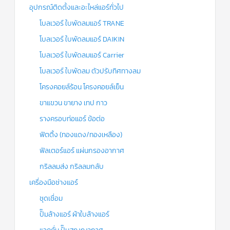
อุปกรณ์ติดตั้งและอะไหล่แอร์ทั่วไป
โบลเวอร์ ใบพัดลมแอร์ TRANE
โบลเวอร์ ใบพัดลมแอร์ DAIKIN
โบลเวอร์ ใบพัดลมแอร์ Carrier
โบลเวอร์ ใบพัดลม ตัวปรับทิศทางลม
โครงคอยล์ร้อน โครงคอยล์เย็น
ขาแขวน ขายาง เทป กาว
รางครอบท่อแอร์ ข้อต่อ
ฟิตติ้ง (ทองแดง/ทองเหลือง)
ฟิลเตอร์แอร์ แผ่นกรองอากาศ
กริลลมส่ง กริลลมกลับ
เครื่องมือช่างแอร์
ชุดเชื่อม
ปั๊มล้างแอร์ ผ้าใบล้างแอร์