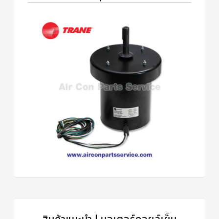
สินค้าแนะนำ | มอเตอร์คอยล์เย็น