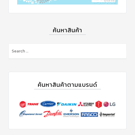
ฟิล
เตอร์
ดราย
เอ
อร์
ค้นหาสินค้า
แมก
เนติ
ก
คอนแทค
S
เตอร์
e
แค
a
ปรัน/
r
รัน
คา
c
ปา
ซิ
h
ค้นหาสินค้าตามแบรนด์
เตอร์
f
o
แค
ป
r
สตาร์ท/
สตาร์ท
:
คา
ปา
ซิ
เตอร์