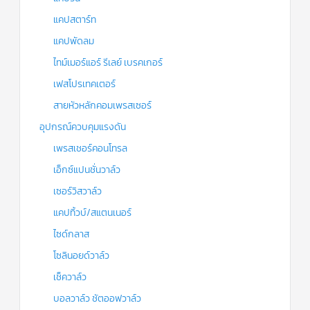
แคปสตาร์ท
แคปพัดลม
ไทม์เมอร์แอร์ รีเลย์ เบรคเกอร์
เฟสโปรเทคเตอร์
สายหัวหลักคอมเพรสเซอร์
อุปกรณ์ควบคุมแรงดัน
เพรสเชอร์คอนโทรล
เอ็กซ์แปนชั่นวาล์ว
เซอร์วิสวาล์ว
แคปทิ้วบ์/สแตนเนอร์
ไซด์กลาส
โซลินอยด์วาล์ว
เช็ควาล์ว
บอลวาล์ว ชัตออฟวาล์ว