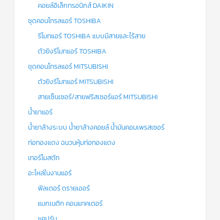
คอยล์อิเล็กทรอนิกส์ DAIKIN
ชุดคอนโทรลแอร์ TOSHIBA
รีโมทแอร์ TOSHIBA แบบมีสายและไร้สาย
ตัวยิงรีโมทแอร์ TOSHIBA
ชุดคอนโทรลแอร์ MITSUBISHI
ตัวยิงรีโมทแอร์ MITSUBISHI
สายเซ็นเซอร์/สายฟรีสเซอร์แอร์ MITSUBISHI
น้ำยาแอร์
น้ำยาล้างระบบ น้ำยาล้างคอยล์ น้ำมันคอมเพรสเซอร์
ท่อทองแดง ฉนวนหุ้มท่อทองแดง
เทอร์โมสตัท
อะไหล่ในงานแอร์
ฟิลเตอร์ ดรายเออร์
แมกเนติก คอนแทคเตอร์
แคปรัน