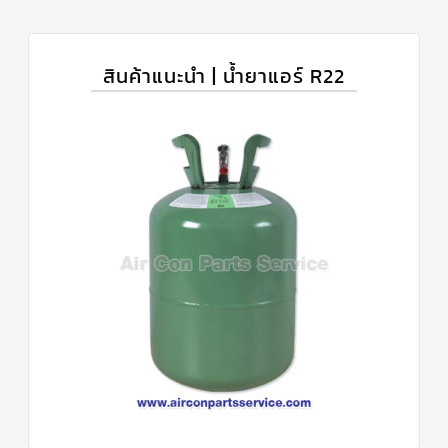
สินค้าแนะนำ | น้ำยาแอร์ R22