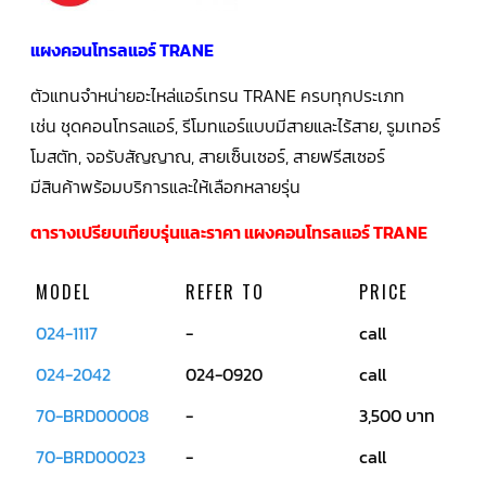
คอมเพรสเซอร์
แอร์
แผงคอนโทรลแอร์ TRANE
SCROLL
COPELAND
น้ำยา
ตัวแทนจำหน่ายอะไหล่แอร์เทรน TRANE ครบทุกประเภท
แอร์
R407C
เช่น ชุดคอนโทรลแอร์, รีโมทแอร์แบบมีสายและไร้สาย, รูมเทอร์
โมสตัท, จอรับสัญญาณ, สายเซ็นเซอร์, สายฟรีสเซอร์
คอมเพรสเซอร์
SCROLL
มีสินค้าพร้อมบริการและให้เลือกหลายรุ่น
COPELAND
น้ำยา
แอร์
ตารางเปรียบเทียบรุ่นและราคา แผงคอนโทรลแอร์ TRANE
R410A
MODEL
REFER TO
PRICE
คอมเพรสเซอร์
แอร์
SCROLL
024-1117
-
call
DANFOSS
024-2042
024-0920
call
คอมเพรสเซอร์
แอร์
70-BRD00008
-
3,500 บาท
SCROLL
DANFOSS
น้ำยา
70-BRD00023
-
call
แอร์
R22