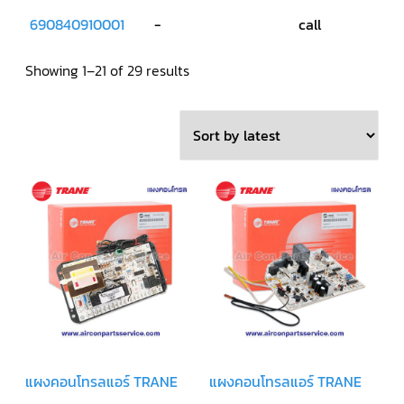
LG
น้ำยา
690840910001
-
call
แอร์
R32
Sorted
Showing 1–21 of 29 results
คอมเพรสเซอร์
by
แอร์
DAIKIN
latest
คอมเพรสเซอร์
แอร์
ลูกสูบ
คอมเพรสเซอร์
แอร์
ลูกสูบ
TECUMSEH
คอมเพรสเซอร์
แอร์
ลูกสูบ
KULTHORN
คอมเพรสเซอร์
แผงคอนโทรลแอร์ TRANE
แผงคอนโทรลแอร์ TRANE
ตู้
เย็น