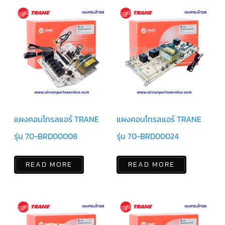
สาย
ตัว
ยิง
รีโมท
แอร์
รู
ม
เท
อร์
โม
สตัท
แผงคอนโทรลแอร์ TRANE
แผงคอนโทรลแอร์ TRANE
ชุด
คอนโทรล
รุ่น 70-BRD00008
รุ่น 70-BRD00024
แอร์
TRANE
READ MORE
READ MORE
รีโมท
แอร์
TRANE
แบบ
มี
สาย
และ
ไร้
สาย