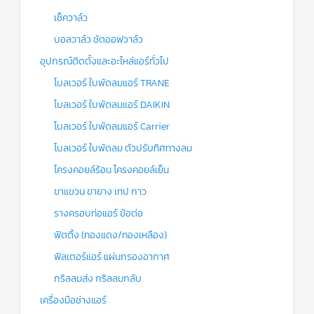
เช็ควาล์ว
บอลวาล์ว ชัตออฟวาล์ว
อุปกรณ์ติดตั้งและอะไหล่แอร์ทั่วไป
โบลเวอร์ ใบพัดลมแอร์ TRANE
โบลเวอร์ ใบพัดลมแอร์ DAIKIN
โบลเวอร์ ใบพัดลมแอร์ Carrier
โบลเวอร์ ใบพัดลม ตัวปรับทิศทางลม
โครงคอยล์ร้อน โครงคอยล์เย็น
ขาแขวน ขายาง เทป กาว
รางครอบท่อแอร์ ข้อต่อ
ฟิตติ้ง (ทองแดง/ทองเหลือง)
ฟิลเตอร์แอร์ แผ่นกรองอากาศ
กริลลมส่ง กริลลมกลับ
เครื่องมือช่างแอร์