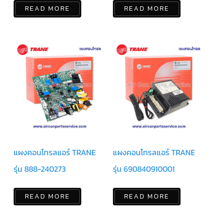
ร์
คอนโทรล
READ MORE
READ MORE
แค
ปทิ้วบ์
ท่อ
ทองแดง
เครื่อง
มือ
ช่าง
แอร์
อะไหล่
แอร์
DAIKIN
แผงคอนโทรลแอร์ TRANE
แผงคอนโทรลแอร์ TRANE
เกี่ยว
รุ่น 888-240273
รุ่น 690840910001
กับ
เรา
READ MORE
READ MORE
บริการ
ติด
ตั้ง