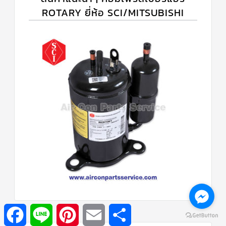
ROTARY ยี่ห้อ SCI/MITSUBISHI
Facebook
Line
Pinterest
Email
Share