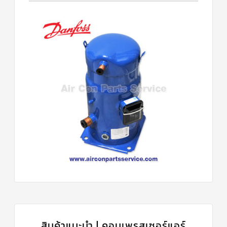
สินค้าแนะนำ | คอมเพรสเซอร์แอร์