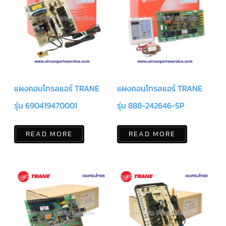
ตัว
ยิง
รีโมท
แอร์
TRANE
รู
ม
เท
แผงคอนโทรลแอร์ TRANE
แผงคอนโทรลแอร์ TRANE
อร์
โม
รุ่น 690419470001
รุ่น 888-242646-SP
สตัท
แอร์
TRANE
READ MORE
READ MORE
แผง
คอนโทรล
แอร์
TRANE
จอ
รับ
สัญญาณ
แอร์
TRANE