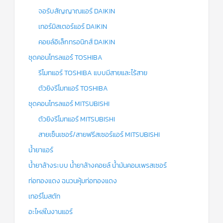
จอรับสัญญาณแอร์ DAIKIN
เทอร์มิสเตอร์แอร์ DAIKIN
คอยล์อิเล็กทรอนิกส์ DAIKIN
ชุดคอนโทรลแอร์ TOSHIBA
รีโมทแอร์ TOSHIBA แบบมีสายและไร้สาย
ตัวยิงรีโมทแอร์ TOSHIBA
ชุดคอนโทรลแอร์ MITSUBISHI
ตัวยิงรีโมทแอร์ MITSUBISHI
สายเซ็นเซอร์/สายฟรีสเซอร์แอร์ MITSUBISHI
น้ำยาแอร์
น้ำยาล้างระบบ น้ำยาล้างคอยล์ น้ำมันคอมเพรสเซอร์
ท่อทองแดง ฉนวนหุ้มท่อทองแดง
เทอร์โมสตัท
อะไหล่ในงานแอร์