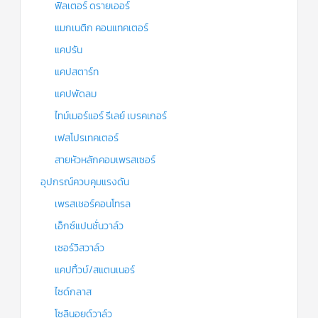
ฟิลเตอร์ ดรายเออร์
แมกเนติก คอนแทคเตอร์
แคปรัน
แคปสตาร์ท
แคปพัดลม
ไทม์เมอร์แอร์ รีเลย์ เบรคเกอร์
เฟสโปรเทคเตอร์
สายหัวหลักคอมเพรสเซอร์
อุปกรณ์ควบคุมแรงดัน
เพรสเชอร์คอนโทรล
เอ็กซ์แปนชั่นวาล์ว
เซอร์วิสวาล์ว
แคปทิ้วบ์/สแตนเนอร์
ไซด์กลาส
โซลินอยด์วาล์ว