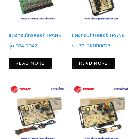
สาย
เซ็นเซอร์/
สาย
ฟรีส
เซอร์
แอร์
TRANE
แผงคอนโทรลแอร์ TRANE
แผงคอนโทรลแอร์ TRANE
รุ่น 024-2042
รุ่น 70-BRD00023
ปั๊ม
น้ำ
ทิ้ง
แอร์
READ MORE
READ MORE
น้ำยา
แอร์/
น้ำยา
ล้าง
ระบบ/
น้ำมัน
คอมเพรสเซอร์
อะไหล่
ใน
งาน
แอร์