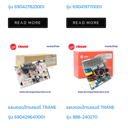
แคป
รุ่น 690427820001
รุ่น 690419770001
พัดลม/
คา
ปา
ซิ
READ MORE
READ MORE
เตอร์
มอเตอร์
พัดลม
ไทม์
เม
อร์
แอร์
อุปกรณ์
ควบคุม
แรง
ดัน
เอ็กซ์
แปนชั่
นวาล์ว
แผงคอนโทรลแอร์ TRANE
แผงคอนโทรลแอร์ TRANE
รุ่น 690429640001
รุ่น 888-240270
เพ
รส
เชอ