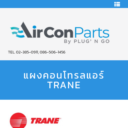
Skip
HOME
to
content
คอมเพรสเซอร์
แอร์
คอมเพรสเซอร์
แอร์
SCROLL
AIR
COPELAND
TEL. 02-385-0911, 086-506-1456
CON
คอมเพรสเซอร์
แอร์
แผงคอนโทรลแอร์
PARTS
SCROLL
COPELAND
น้ำยา
TRANE
SERVICE
แอร์
R22
คอมเพรสเซอร์
แอร์
SCROLL
COPELAND
น้ำยา
แอร์
R134A