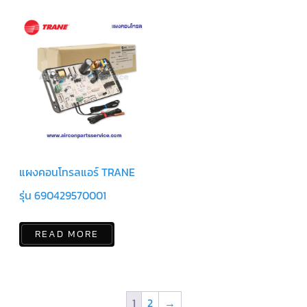
ข่าวสาร
และ
บทความ
ติดต่อ
เรา
ใบ
เสนอ
ราคา
แผงคอนโทรลแอร์ TRANE
รุ่น 690429570001
READ MORE
1
2
→