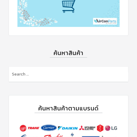
ค้นหาสินค้า
S
e
a
r
c
h
ค้นหาสินค้าตามแบรนด์
f
o
r
: