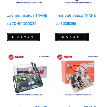
แคป
พัดลม/
คา
ปา
แผงคอนโทรลแอร์ TRANE
แผงคอนโทรลแอร์ TRANE
ซิ
เตอร์
รุ่น 70-BRD00024
รุ่น 30135296
มอเตอร์
พัดลม
READ MORE
READ MORE
ไทม์
เม
อร์
แอร์
อุปกรณ์
ควบคุม
แรง
ดัน
เอ็กซ์
แปนชั่
นวาล์ว
เพ
รส
เชอ