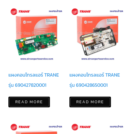
ตัว
ยิง
รีโมท
แอร์
TRANE
รู
ม
เท
อร์
โม
สตัท
แอร์
TRANE
แผงคอนโทรลแอร์ TRANE
แผงคอนโทรลแอร์ TRANE
แผง
รุ่น 690427820001
รุ่น 690428650001
คอนโทรล
แอร์
TRANE
READ MORE
READ MORE
จอ
รับ
สัญญาณ
แอร์
TRANE