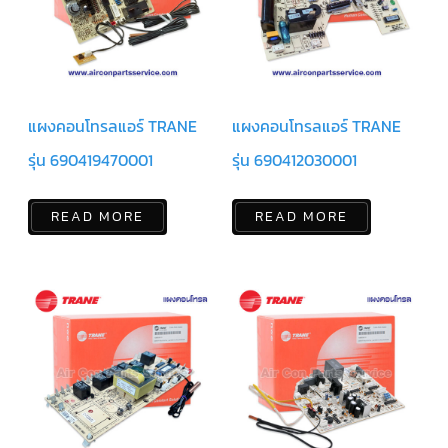
ฟิล
เตอร์
ดราย
เอ
อร์
แมก
เนติ
แผงคอนโทรลแอร์ TRANE
แผงคอนโทรลแอร์ TRANE
ก
คอนแทค
เตอร์
รุ่น 690419470001
รุ่น 690412030001
แค
ปรัน/
READ MORE
READ MORE
รัน
คา
ปา
ซิ
เตอร์
แค
ป
สตาร์ท/
สตาร์ท
คา
ปา
ซิ
เตอร์