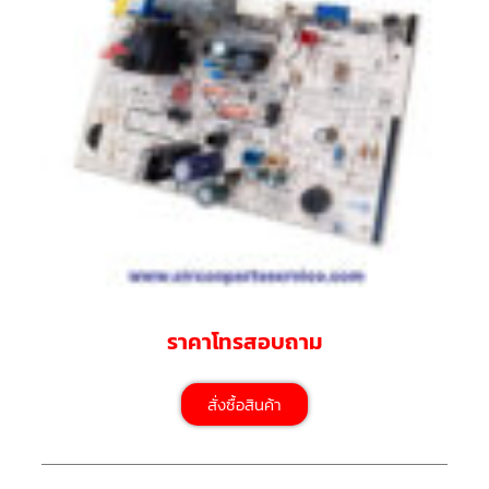
มอเตอร์
RUAMTHONG
มอเตอร์
SIRIPAT
มอเตอร์
KRUGER
อะไหล่
แอร์
ชุด
คอนโทรล
แอร์
ราคาโทรสอบถาม
รีโมท
แอร์
สั่งซื้อสินค้า
แบบ
มี
สาย
และ
ไร้