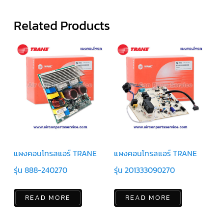
สาย
Related Products
ตัว
ยิง
รีโมท
แอร์
รู
ม
เท
อร์
โม
สตัท
ชุด
คอนโทรล
แอร์
TRANE
แผงคอนโทรลแอร์ TRANE
แผงคอนโทรลแอร์ TRANE
รีโมท
รุ่น 888-240270
รุ่น 201333090270
แอร์
TRANE
แบบ
มี
READ MORE
READ MORE
สาย
และ
ไร้
สาย