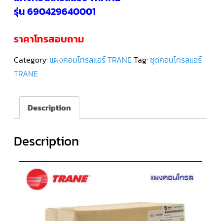
รุ่น 690429640001
คอมเพรสเซอร์
แอร์
SCROLL
ราคาโทรสอบถาม
DANFOSS
น้ำยา
แอร์
Category:
แผงคอนโทรลแอร์ TRANE
Tag:
ชุดคอนโทรลแอร์
R407C
TRANE
คอมเพรสเซอร์
แอร์
ROTARY
SCI/MITSUBISHI
Description
คอมเพรสเซอร์
แอร์
Description
ROTARY
SCI/MITSUBISHI
น้ำยา
แอร์
R22
คอมเพรสเซอร์
แอร์
ROTARY
SCI/MITSUBISHI
น้ำยา