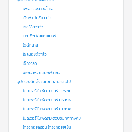
เพรสเชอร์คอนโทรล
เอ็กซ์แปนชั่นวาล์ว
เซอร์วิสวาล์ว
แคปทิ้วบ์/สแตนเนอร์
ไซด์กลาส
โซลินอยด์วาล์ว
เช็ควาล์ว
บอลวาล์ว ชัตออฟวาล์ว
อุปกรณ์ติดตั้งและอะไหล่แอร์ทั่วไป
โบลเวอร์ ใบพัดลมแอร์ TRANE
โบลเวอร์ ใบพัดลมแอร์ DAIKIN
โบลเวอร์ ใบพัดลมแอร์ Carrier
โบลเวอร์ ใบพัดลม ตัวปรับทิศทางลม
โครงคอยล์ร้อน โครงคอยล์เย็น