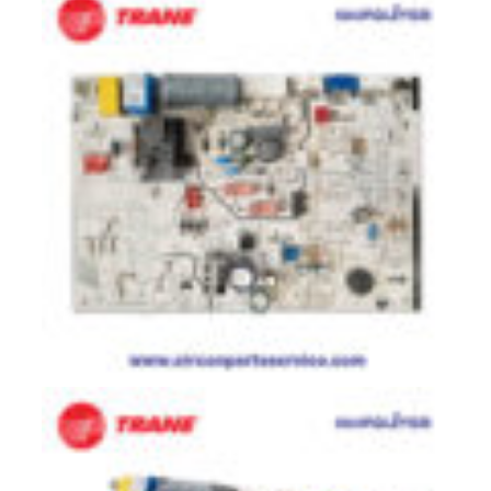
ตู้
แช่
HITACHI
คอมเพรสเซอร์
ตู้
เย็น
ตู้
แช่
KULTHORN
มอเตอร์
แอร์
มอเตอร์
TRANE
มอเตอร์
CARRIER
มอเตอร์
DAIKIN
มอเตอร์
FASCO