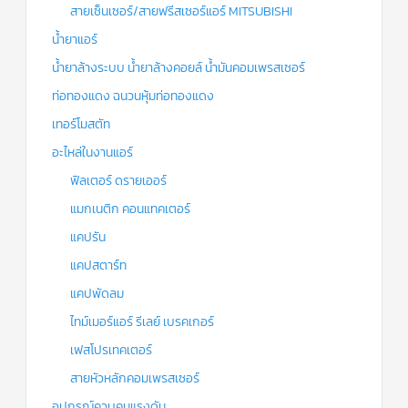
สายเซ็นเซอร์/สายฟรีสเซอร์แอร์ MITSUBISHI
น้ำยาแอร์
น้ำยาล้างระบบ น้ำยาล้างคอยล์ น้ำมันคอมเพรสเซอร์
ท่อทองแดง ฉนวนหุ้มท่อทองแดง
เทอร์โมสตัท
อะไหล่ในงานแอร์
ฟิลเตอร์ ดรายเออร์
แมกเนติก คอนแทคเตอร์
แคปรัน
แคปสตาร์ท
แคปพัดลม
ไทม์เมอร์แอร์ รีเลย์ เบรคเกอร์
เฟสโปรเทคเตอร์
สายหัวหลักคอมเพรสเซอร์
อุปกรณ์ควบคุมแรงดัน