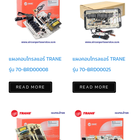
สาย
เซ็นเซอร์/
สาย
ฟรีส
เซอร์
แอร์
TRANE
ปั๊ม
น้ำ
ทิ้ง
แผงคอนโทรลแอร์ TRANE
แผงคอนโทรลแอร์ TRANE
แอร์
รุ่น 70-BRD00008
รุ่น 70-BRD00025
น้ำยา
แอร์/
น้ำยา
ล้าง
READ MORE
READ MORE
ระบบ/
น้ำมัน
คอมเพรสเซอร์
อะไหล่
ใน
งาน
แอร์