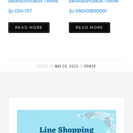
แผงคอนโทรลแอร์ TRANE
แผงคอนโทรลแอร์ TRANE
ร์
คอนโทรล
รุ่น 024-1117
รุ่น 690433830001
แค
ปทิ้วบ์
READ MORE
READ MORE
ท่อ
ทองแดง
เครื่อง
มือ
ช่าง
แอร์
POSTED ON
MAY 26, 2025
BY
POWER
.
อะไหล่
แอร์
DAIKIN
เกี่ยว
กับ
เรา
บริการ
ติด
ตั้ง