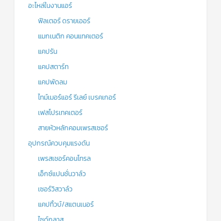
อะไหล่ในงานแอร์
ฟิลเตอร์ ดรายเออร์
แมกเนติก คอนแทคเตอร์
แคปรัน
แคปสตาร์ท
แคปพัดลม
ไทม์เมอร์แอร์ รีเลย์ เบรคเกอร์
เฟสโปรเทคเตอร์
สายหัวหลักคอมเพรสเซอร์
อุปกรณ์ควบคุมแรงดัน
เพรสเชอร์คอนโทรล
เอ็กซ์แปนชั่นวาล์ว
เซอร์วิสวาล์ว
แคปทิ้วบ์/สแตนเนอร์
ไซด์กลาส