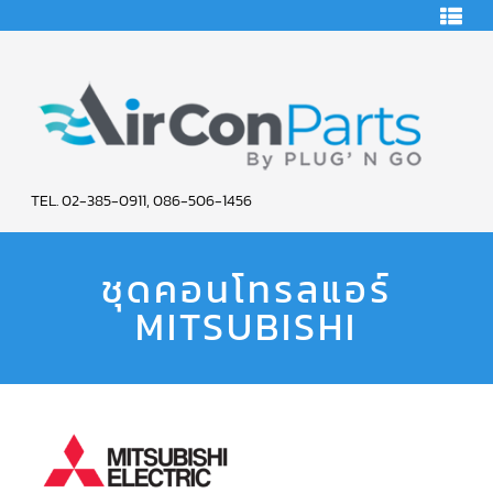
Skip
HOME
to
content
คอมเพรสเซอร์
แอร์
คอมเพรสเซอร์
แอร์
SCROLL
AIR
COPELAND
TEL. 02-385-0911, 086-506-1456
CON
คอมเพรสเซอร์
แอร์
ชุดคอนโทรลแอร์
PARTS
SCROLL
COPELAND
น้ำยา
MITSUBISHI
SERVICE
แอร์
R22
คอมเพรสเซอร์
แอร์
SCROLL
COPELAND
น้ำยา
แอร์
R134A