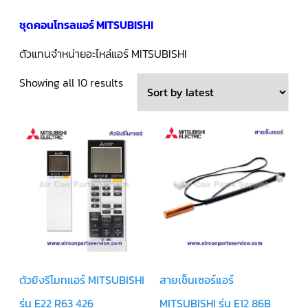
คอมเพรสเซอร์
ชุดคอนโทรลแอร์ MITSUBISHI
แอร์
SCROLL
COPELAND
ตัวแทนจำหน่ายอะไหล่แอร์ MITSUBISHI
น้ำยา
แอร์
R407C
Sorted
Showing all 10 results
by
คอมเพรสเซอร์
SCROLL
latest
COPELAND
น้ำยา
แอร์
R410A
คอมเพรสเซอร์
แอร์
SCROLL
DANFOSS
คอมเพรสเซอร์
แอร์
SCROLL
DANFOSS
ตัวยิงรีโมทแอร์ MITSUBISHI
สายเซ็นเซอร์แอร์
น้ำยา
แอร์
รุ่น E22 R63 426
MITSUBISHI รุ่น E12 86B
R22