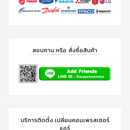
r
:
ตัว
ยิง
รีโมท
แอร์
TRANE
รู
ม
สอบถาม หรือ สั่งซื้อสินค้า
เท
อร์
โม
สตัท
แอร์
TRANE
แผง
คอนโทรล
แอร์
TRANE
จอ
รับ
สัญญาณ
แอร์
บริการติดตั้ง เปลี่ยนคอมเพรสเซอร์
TRANE
แอร์