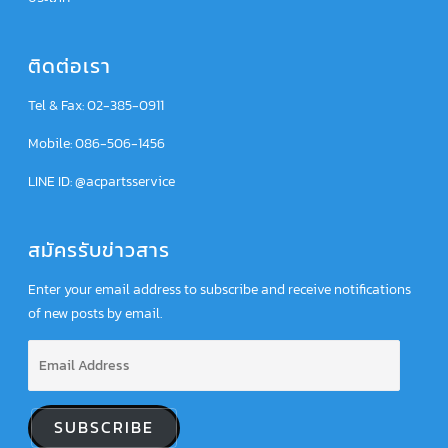
ติดต่อเรา
Tel & Fax: 02-385-0911
Mobile: 086-506-1456
LINE ID: @acpartsservice
สมัครรับข่าวสาร
Enter your email address to subscribe and receive notifications
of new posts by email.
E
m
a
i
SUBSCRIBE
l