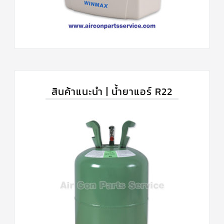
สินค้าแนะนำ | น้ำยาแอร์ R22