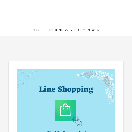
มอเตอร์
RUAMTHONG
มอเตอร์
POSTED ON
JUNE 27, 2018
BY
POWER
.
SIRIPAT
มอเตอร์
KRUGER
อะไหล่
แอร์
ชุด
คอนโทรล
แอร์
รีโมท
แอร์
แบบ
มี
สาย
และ
ไร้