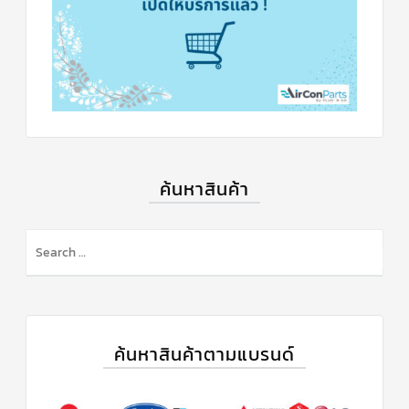
สาย
ตัว
ยิง
รีโมท
แอร์
รู
ม
เท
อร์
โม
สตัท
ค้นหาสินค้า
ชุด
คอนโทรล
S
แอร์
TRANE
e
a
r
รีโมท
แอร์
c
TRANE
แบบ
h
ค้นหาสินค้าตามแบรนด์
มี
สาย
f
และ
o
ไร้
สาย