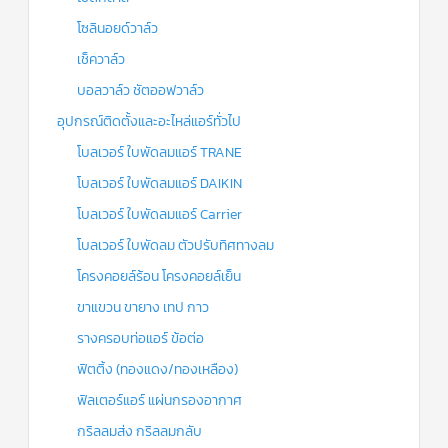
โซลินอยด์วาล์ว
เช็ควาล์ว
บอลวาล์ว ชัตออฟวาล์ว
อุปกรณ์ติดตั้งและอะไหล่แอร์ทั่วไป
โบลเวอร์ ใบพัดลมแอร์ TRANE
โบลเวอร์ ใบพัดลมแอร์ DAIKIN
โบลเวอร์ ใบพัดลมแอร์ Carrier
โบลเวอร์ ใบพัดลม ตัวปรับทิศทางลม
โครงคอยล์ร้อน โครงคอยล์เย็น
ขาแขวน ขายาง เทป กาว
รางครอบท่อแอร์ ข้อต่อ
ฟิตติ้ง (ทองแดง/ทองเหลือง)
ฟิลเตอร์แอร์ แผ่นกรองอากาศ
กริลลมส่ง กริลลมกลับ