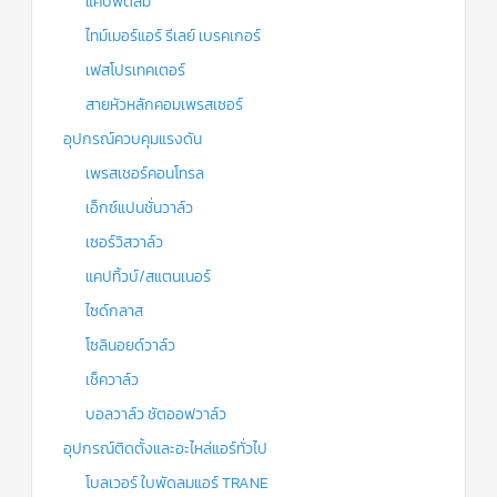
แคปพัดลม
ไทม์เมอร์แอร์ รีเลย์ เบรคเกอร์
เฟสโปรเทคเตอร์
สายหัวหลักคอมเพรสเซอร์
อุปกรณ์ควบคุมแรงดัน
เพรสเชอร์คอนโทรล
เอ็กซ์แปนชั่นวาล์ว
เซอร์วิสวาล์ว
แคปทิ้วบ์/สแตนเนอร์
ไซด์กลาส
โซลินอยด์วาล์ว
เช็ควาล์ว
บอลวาล์ว ชัตออฟวาล์ว
อุปกรณ์ติดตั้งและอะไหล่แอร์ทั่วไป
โบลเวอร์ ใบพัดลมแอร์ TRANE