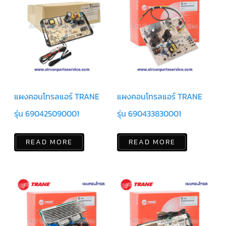
แคป
พัดลม/
คา
ปา
ซิ
เตอร์
มอเตอร์
พัดลม
ไทม์
เม
อร์
แผงคอนโทรลแอร์ TRANE
แผงคอนโทรลแอร์ TRANE
แอร์
รุ่น 690425090001
รุ่น 690433830001
อุปกรณ์
ควบคุม
แรง
READ MORE
READ MORE
ดัน
เอ็กซ์
แปนชั่
นวาล์ว
เพ
รส
เชอ