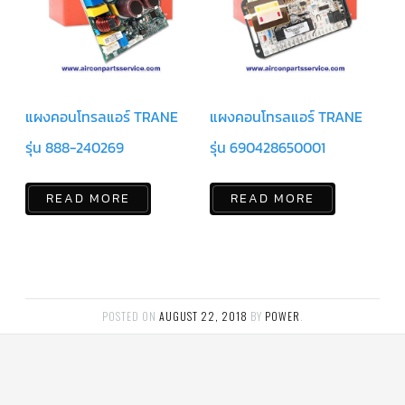
ร์
คอนโทรล
แค
ปทิ้วบ์
ท่อ
แผงคอนโทรลแอร์ TRANE
แผงคอนโทรลแอร์ TRANE
ทองแดง
รุ่น 888-240269
รุ่น 690428650001
เครื่อง
มือ
ช่าง
แอร์
READ MORE
READ MORE
อะไหล่
แอร์
DAIKIN
เกี่ยว
กับ
POSTED ON
AUGUST 22, 2018
BY
POWER
.
เรา
บริการ
ติด
ตั้ง