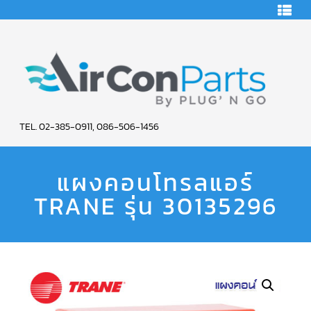
HOME
คอมเพรสเซอร์
แอร์
คอมเพรสเซอร์
แอร์
SCROLL
AIR
COPELAND
TEL. 02-385-0911, 086-506-1456
CON
คอมเพรสเซอร์
แอร์
แผงคอนโทรลแอร์
PARTS
SCROLL
COPELAND
น้ำยา
TRANE รุ่น 30135296
SERVICE
แอร์
R22
คอมเพรสเซอร์
แอร์
SCROLL
COPELAND
น้ำยา
แอร์
R134A