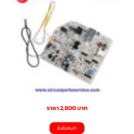
มอเตอร์
RUAMTHONG
มอเตอร์
SIRIPAT
มอเตอร์
KRUGER
อะไหล่
แอร์
ชุด
คอนโทรล
แอร์
รีโมท
ราคา 2,800 บาท
แอร์
แบบ
มี
สาย
และ
สั่งซื้อสินค้า
ไร้