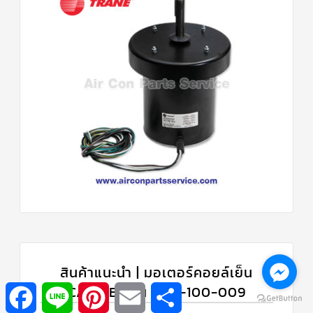
สินค้าแนะนำ | มอเตอร์คอยล์เย็น
Facebook
Line
Pinterest
Email
Share
CARRIER รุ่น 1601-100-009