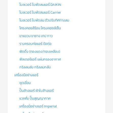
โบลเวอร์ ใบพัดลมแอร์ DAIKIN
โบลเวอร์ ใบพัดลมแอร์ Carrier
โบลเวอร์ ใบพัดลม ตัวปรับทิศทางลม
โครงคอยล์ร้อน โครงคอยล์เย็น
ขาแขวน ขายาง เทป กาว
รางครอบท่อแอร์ ข้อต่อ
ฟิตติ้ง (ทองแดง/ทองเหลือง)
ฟิลเตอร์แอร์ แผ่นกรองอากาศ
กริลลมส่ง กริลลมกลับ
เครื่องมือช่างแอร์
ชุดเชื่อม
ปั๊มล้างแอร์ ผ้าใบล้างแอร์
แวคคั่ม ปั๊มสุญญากาศ
เครื่องมือช่างแอร์ Imperial