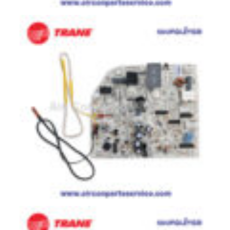
ตู้
แช่
HITACHI
คอมเพรสเซอร์
ตู้
เย็น
ตู้
แช่
KULTHORN
มอเตอร์
แอร์
มอเตอร์
TRANE
มอเตอร์
CARRIER
มอเตอร์
DAIKIN
มอเตอร์
FASCO