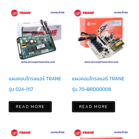
ฟิล
เตอร์
ดราย
เอ
อร์
แมก
เนติ
ก
คอนแทค
เตอร์
แค
ปรัน/
รัน
คา
แผงคอนโทรลแอร์ TRANE
แผงคอนโทรลแอร์ TRANE
ปา
ซิ
เตอร์
รุ่น 024-1117
รุ่น 70-BRD00008
แค
ป
READ MORE
READ MORE
สตาร์ท/
สตาร์ท
คา
ปา
ซิ
เตอร์