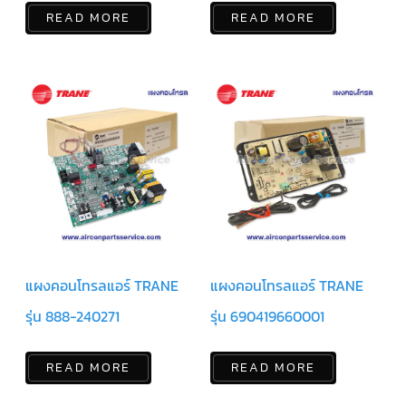
สาย
READ MORE
READ MORE
เซ็นเซอร์/
สาย
ฟรีส
เซอร์
แอร์
TRANE
ปั๊ม
น้ำ
ทิ้ง
แอร์
น้ำยา
แอร์/
น้ำยา
ล้าง
ระบบ/
น้ำมัน
แผงคอนโทรลแอร์ TRANE
แผงคอนโทรลแอร์ TRANE
คอมเพรสเซอร์
รุ่น 888-240271
รุ่น 690419660001
อะไหล่
ใน
งาน
แอร์
READ MORE
READ MORE