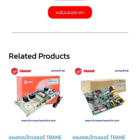
สาย
ขอใบเสนอราคา
ตัว
ยิง
รีโมท
แอร์
รู
ม
เท
Related Products
อร์
โม
สตัท
ชุด
คอนโทรล
แอร์
TRANE
รีโมท
แอร์
TRANE
แบบ
มี
สาย
และ
ไร้
แผงคอนโทรลแอร์ TRANE
แผงคอนโทรลแอร์ TRANE
สาย