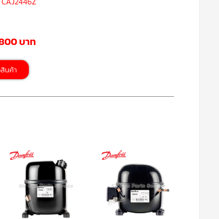
น CAJ2446Z
,800 บาท
้อสินค้า