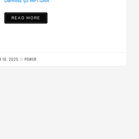
Danfoss รุ่น MPT12RA
READ MORE
R 10, 2025
BY
POWER
.