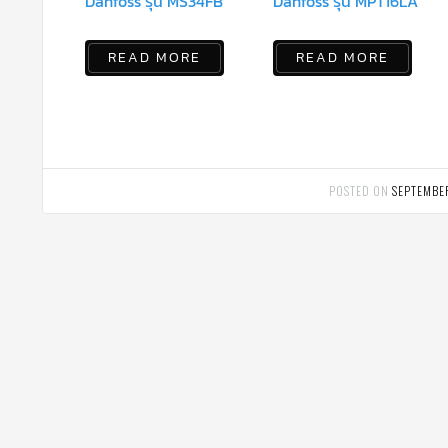
Danfoss รุ่น MS34FB
Danfoss รุ่น MPT16LA
READ MORE
READ MORE
POSTED ON
SEPTEMBE