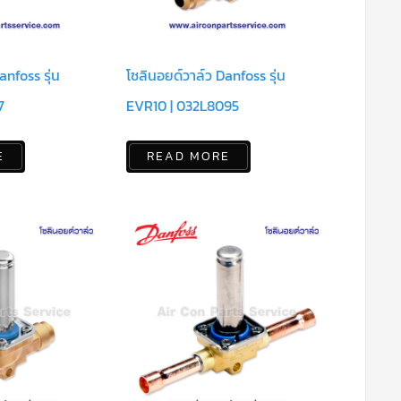
anfoss รุ่น
โซลินอยด์วาล์ว Danfoss รุ่น
7
EVR10 | 032L8095
E
READ MORE