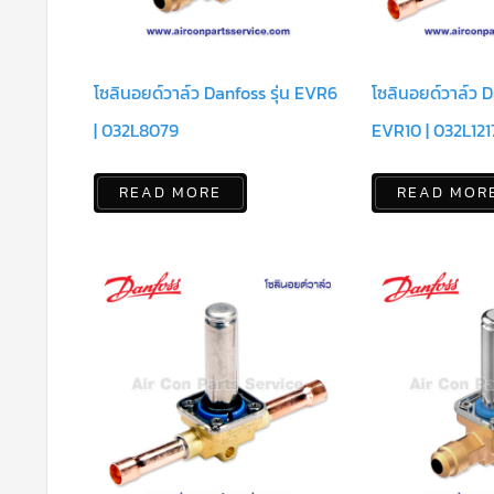
โซลินอยด์วาล์ว Danfoss รุ่น EVR6
โซลินอยด์วาล์ว D
| 032L8079
EVR10 | 032L121
READ MORE
READ MOR