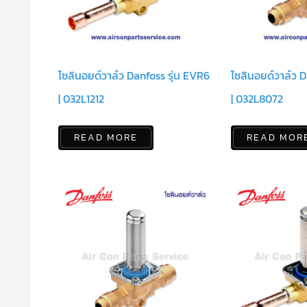
โซลินอยด์วาล์ว Danfoss รุ่น EVR6
โซลินอยด์วาล์ว D
| 032L1212
| 032L8072
READ MORE
READ MOR