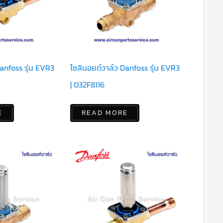
anfoss รุ่น EVR3
โซลินอยด์วาล์ว Danfoss รุ่น EVR3
| 032F8116
E
READ MORE