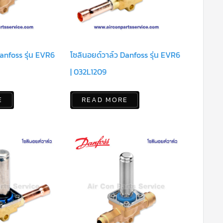
anfoss รุ่น EVR6
โซลินอยด์วาล์ว Danfoss รุ่น EVR6
| 032L1209
E
READ MORE