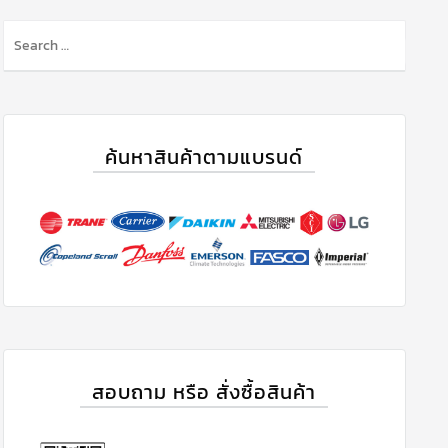
S
e
a
r
c
h
ค้นหาสินค้าตามแบรนด์
f
o
r
:
สอบถาม หรือ สั่งซื้อสินค้า