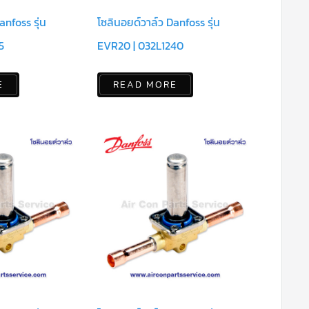
anfoss รุ่น
โซลินอยด์วาล์ว Danfoss รุ่น
5
EVR20 | 032L1240
E
READ MORE