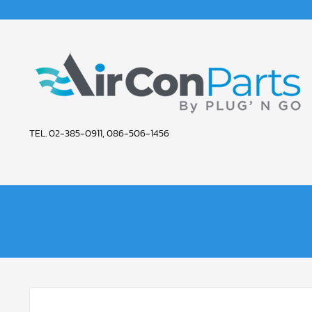
Skip
to
content
AIR
TEL. 02-385-0911, 086-506-1456
CON
PARTS
SERVICE