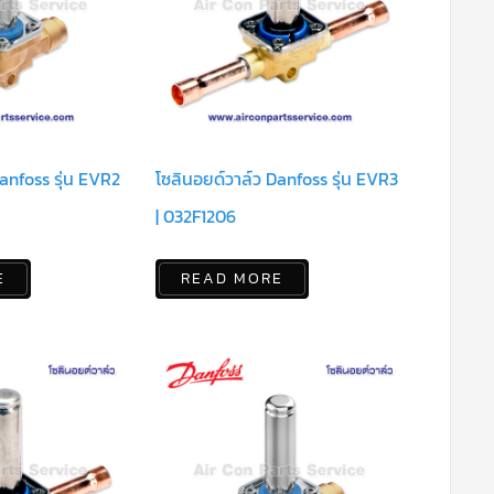
anfoss รุ่น EVR2
โซลินอยด์วาล์ว Danfoss รุ่น EVR3
| 032F1206
E
READ MORE