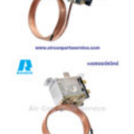
มอเตอร์
RUAMTHONG
มอเตอร์
SIRIPAT
มอเตอร์
KRUGER
อะไหล่
แอร์
ชุด
คอนโทรล
แอร์
รีโมท
แอร์
แบบ
มี
สาย
และ
ไร้