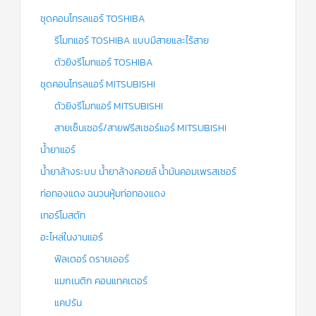
ชุดคอนโทรลแอร์ TOSHIBA
รีโมทแอร์ TOSHIBA แบบมีสายและไร้สาย
ตัวยิงรีโมทแอร์ TOSHIBA
ชุดคอนโทรลแอร์ MITSUBISHI
ตัวยิงรีโมทแอร์ MITSUBISHI
สายเซ็นเซอร์/สายฟรีสเซอร์แอร์ MITSUBISHI
น้ำยาแอร์
น้ำยาล้างระบบ น้ำยาล้างคอยล์ น้ำมันคอมเพรสเซอร์
ท่อทองแดง ฉนวนหุ้มท่อทองแดง
เทอร์โมสตัท
อะไหล่ในงานแอร์
ฟิลเตอร์ ดรายเออร์
แมกเนติก คอนแทคเตอร์
แคปรัน