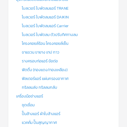
โบลเวอร์ ใบพัดลมแอร์ TRANE
โบลเวอร์ ใบพัดลมแอร์ DAIKIN
โบลเวอร์ ใบพัดลมแอร์ Carrier
โบลเวอร์ ใบพัดลม ตัวปรับทิศทางลม
โครงคอยล์ร้อน โครงคอยล์เย็น
ขาแขวน ขายาง เทป กาว
รางครอบท่อแอร์ ข้อต่อ
ฟิตติ้ง (ทองแดง/ทองเหลือง)
ฟิลเตอร์แอร์ แผ่นกรองอากาศ
กริลลมส่ง กริลลมกลับ
เครื่องมือช่างแอร์
ชุดเชื่อม
ปั๊มล้างแอร์ ผ้าใบล้างแอร์
แวคคั่ม ปั๊มสุญญากาศ