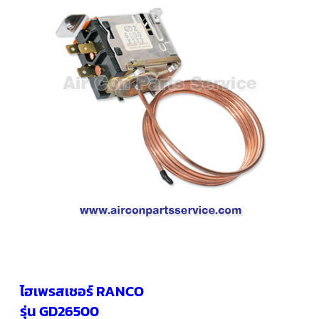
คอมเพรสเซอร์
แอร์
SCROLL
COPELAND
น้ำยา
แอร์
R407C
คอมเพรสเซอร์
SCROLL
COPELAND
น้ำยา
แอร์
R410A
คอมเพรสเซอร์
แอร์
SCROLL
DANFOSS
คอมเพรสเซอร์
แอร์
SCROLL
DANFOSS
ไฮเพรสเชอร์ RANCO
น้ำยา
แอร์
รุ่น GD26500
R22