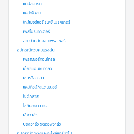
แคปสตาร์ท
แคปพัดลม
ไทม์เมอร์แอร์ รีเลย์ เบรคเกอร์
เฟสโปรเทคเตอร์
สายหัวหลักคอมเพรสเซอร์
อุปกรณ์ควบคุมแรงดัน
เพรสเชอร์คอนโทรล
เอ็กซ์แปนชั่นวาล์ว
เซอร์วิสวาล์ว
แคปทิ้วบ์/สแตนเนอร์
ไซด์กลาส
โซลินอยด์วาล์ว
เช็ควาล์ว
บอลวาล์ว ชัตออฟวาล์ว
อุปกรณ์ติดตั้งและอะไหล่แอร์ทั่วไป