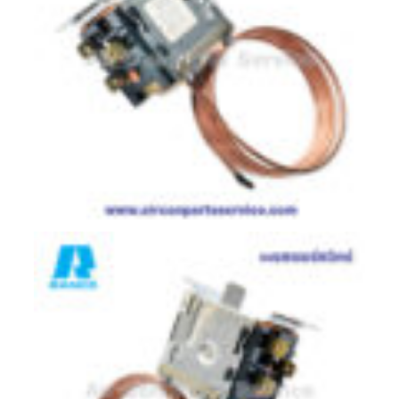
ตู้
แช่
HITACHI
คอมเพรสเซอร์
ตู้
เย็น
ตู้
แช่
KULTHORN
มอเตอร์
แอร์
มอเตอร์
TRANE
มอเตอร์
CARRIER
มอเตอร์
DAIKIN
มอเตอร์
FASCO