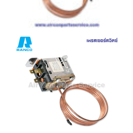
สาย
ตัว
ยิง
รีโมท
แอร์
รู
ม
เท
อร์
โม
สตัท
ชุด
คอนโทรล
แอร์
TRANE
รีโมท
แอร์
TRANE
แบบ
มี
สาย
และ
ไร้
สาย