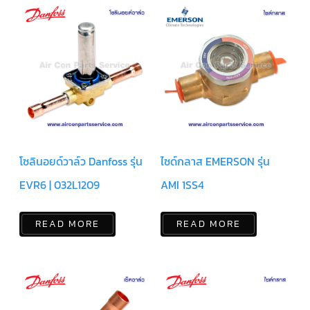
ร์
คอนโทรล
แค
ปทิ้วบ์
ท่อ
ทองแดง
เครื่อง
มือ
ช่าง
แอร์
โซลินอยด์วาล์ว Danfoss รุ่น
ไซด์กลาส EMERSON รุ่น
อะไหล่
EVR6 | 032L1209
AMI 1SS4
แอร์
DAIKIN
READ MORE
READ MORE
เกี่ยว
กับ
เรา
บริการ
ติด
ตั้ง