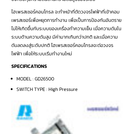
LG
น้ำยา
แอร์
ไฮเพรสเชอร์คอนโทรล จะทำหน้าที่ตัดวงจรไฟฟ้าที่เข้าคอม
R32
เพรสเชอร์เพื่อหยุดการทำงาน เพื่อเป็นการป้องกันอันตราย
ไม่ให้เกิดขึ้นกับระบบของเครื่องทำความเย็น เมื่อความดันใน
คอมเพรสเซอร์
แอร์
ระบบด้านความดันสูง มีค่ามากเกินกว่าปกติ และเมื่อความ
DAIKIN
ดันลดลงสู่ระดับปกติ ไฮเพรสเชอร์คอนโทรลจะต่อวงจร
คอมเพรสเซอร์
ไฟฟ้า เพื่อให้ระบบเริ่มทำงานใหม่
แอร์
ลูกสูบ
SPECIFICATIONS
คอมเพรสเซอร์
แอร์
MODEL : GD26500
ลูกสูบ
TECUMSEH
SWITCH TYPE : High Pressure
คอมเพรสเซอร์
แอร์
ลูกสูบ
KULTHORN
คอมเพรสเซอร์
ตู้
เย็น