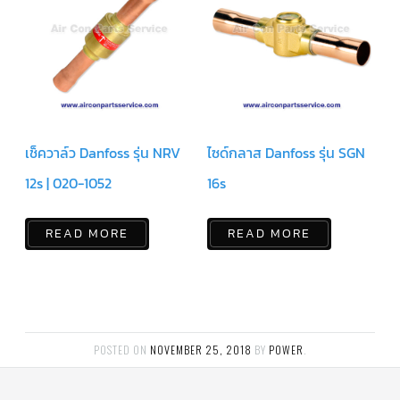
ข่าวสาร
และ
บทความ
ติดต่อ
เรา
ใบ
เช็ควาล์ว Danfoss รุ่น NRV
ไซด์กลาส Danfoss รุ่น SGN
เสนอ
ราคา
12s | 020-1052
16s
READ MORE
READ MORE
POSTED ON
NOVEMBER 25, 2018
BY
POWER
.