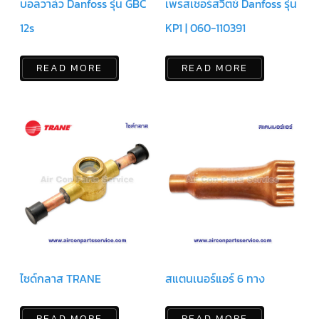
ฟิล
บอลวาล์ว Danfoss รุ่น GBC
เพรสเชอร์สวิตช์ Danfoss รุ่น
เตอร์
ดราย
12s
KP1 | 060-110391
เอ
อร์
READ MORE
READ MORE
แมก
เนติ
ก
คอนแทค
เตอร์
แค
ปรัน/
รัน
คา
ปา
ซิ
เตอร์
แค
ป
สตาร์ท/
สตาร์ท
คา
ไซด์กลาส TRANE
สแตนเนอร์แอร์ 6 ทาง
ปา
ซิ
เตอร์
READ MORE
READ MORE