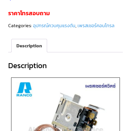
ราคาโทรสอบถาม
คอมเพรสเซอร์
แอร์
SCROLL
DANFOSS
Categories:
อุปกรณ์ควบคุมแรงดัน
,
เพรสเชอร์คอนโทรล
น้ำยา
แอร์
R407C
Description
คอมเพรสเซอร์
แอร์
ROTARY
SCI/MITSUBISHI
Description
คอมเพรสเซอร์
แอร์
ROTARY
SCI/MITSUBISHI
น้ำยา
แอร์
R22
คอมเพรสเซอร์
แอร์
ROTARY
SCI/MITSUBISHI
น้ำยา