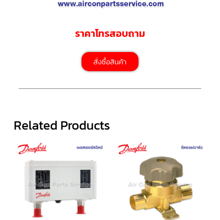
ตัว
ยิง
ราคาโทรสอบถาม
รีโมท
แอร์
TRANE
สั่งซื้อสินค้า
รู
ม
เท
อร์
โม
สตัท
แอร์
TRANE
Related Products
แผง
คอนโทรล
แอร์
TRANE
จอ
รับ
สัญญาณ
แอร์
TRANE