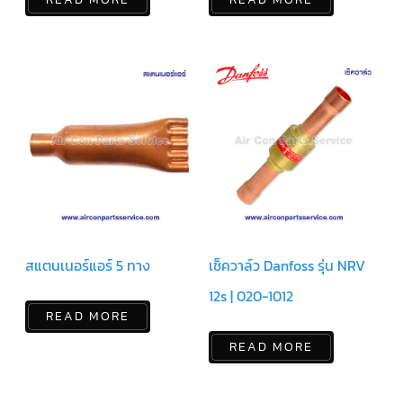
แคป
พัดลม/
คา
ปา
ซิ
เตอร์
มอเตอร์
พัดลม
ไทม์
เม
อร์
แอร์
อุปกรณ์
ควบคุม
แรง
ดัน
สแตนเนอร์แอร์ 5 ทาง
เช็ควาล์ว Danfoss รุ่น NRV
12s | 020-1012
เอ็กซ์
READ MORE
แปนชั่
นวาล์ว
READ MORE
เพ
รส
เชอ