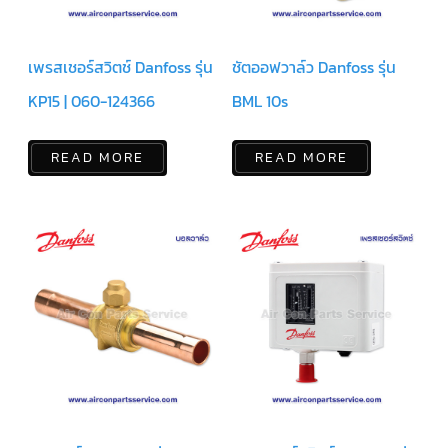
สาย
เซ็นเซอร์/
สาย
ฟรีส
เพรสเชอร์สวิตช์ Danfoss รุ่น
ชัตออฟวาล์ว Danfoss รุ่น
เซอร์
แอร์
KP15 | 060-124366
BML 10s
TRANE
ปั๊ม
READ MORE
READ MORE
น้ำ
ทิ้ง
แอร์
น้ำยา
แอร์/
น้ำยา
ล้าง
ระบบ/
น้ำมัน
คอมเพรสเซอร์
อะไหล่
ใน
งาน
แอร์