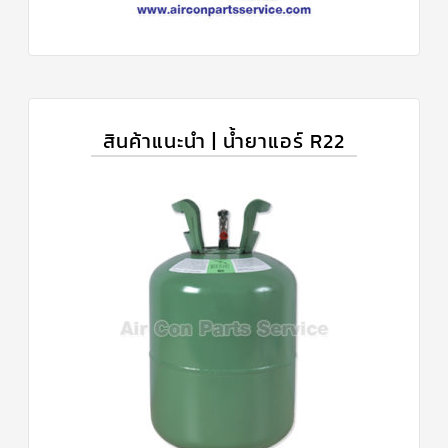
สินค้าแนะนำ | น้ำยาแอร์ R22