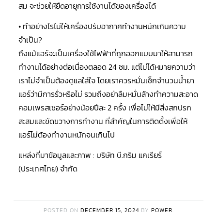
สม จะช่วยให้ยืดอายุการใช้งานได้ของเครื่องได้
มอเตอร์
RUAMTHONG
• ทำอย่างไรไม่ให้เครื่องปรับอากาศทำงานหนักเกินความ
จำเป็น?
มอเตอร์
SIRIPAT
ถึงแม้แอร์จะเป็นเครื่องใช้ไฟฟ้าที่ถูกออกแบบมาให้สามารถ
ทำงานได้อย่างต่อเนื่องตลอด 24 ชม. แต่ไม่ได้หมายความว่า
มอเตอร์
เราไม่จำเป็นต้องดูแลใส่ใจ โดยเราควรหมั่นเช็กจำนวนน้ำยา
KRUGER
แอร์ว่ามีการรั่วหรือไม่ รวมถึงอย่าลืมหมั่นล้างทำความสะอาด
อะไหล่
คอมเพรสเซอร์อย่างน้อยปีละ 2 ครั้ง เพื่อไม่ให้มีสิ่งสกปรก
แอร์
สะสมและขัดขวางการทำงาน ที่สำคัญในการติดตั้งเพื่อให้
ชุด
แอร์ไม่ต้องทำงานหนักจนเกินไป
คอนโทรล
แอร์
แหล่งที่มาข้อมูลและภาพ : บริษัท บี.กริม แคเรียร์
(ประเทศไทย) จำกัด
รีโมท
แอร์
แบบ
มี
สาย
และ
ไร้
POSTED ON
DECEMBER 15, 2024
BY
POWER
.