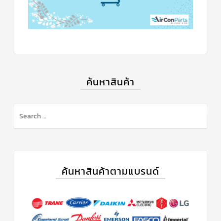
ตัว
ยิง
รีโมท
แอร์
TRANE
รู
ม
ค้นหาสินค้า
เท
อร์
โม
สตัท
แอร์
TRANE
แผง
คอนโทรล
แอร์
TRANE
ค้นหาสินค้าตามแบรนด์
จอ
รับ
สัญญาณ
แอร์
TRANE