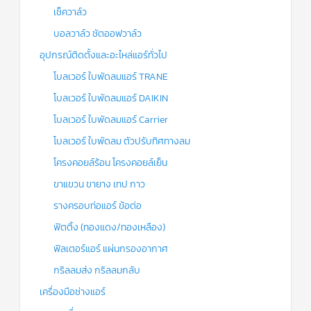
เช็ควาล์ว
บอลวาล์ว ชัตออฟวาล์ว
อุปกรณ์ติดตั้งและอะไหล่แอร์ทั่วไป
โบลเวอร์ ใบพัดลมแอร์ TRANE
โบลเวอร์ ใบพัดลมแอร์ DAIKIN
โบลเวอร์ ใบพัดลมแอร์ Carrier
โบลเวอร์ ใบพัดลม ตัวปรับทิศทางลม
โครงคอยล์ร้อน โครงคอยล์เย็น
ขาแขวน ขายาง เทป กาว
รางครอบท่อแอร์ ข้อต่อ
ฟิตติ้ง (ทองแดง/ทองเหลือง)
ฟิลเตอร์แอร์ แผ่นกรองอากาศ
กริลลมส่ง กริลลมกลับ
เครื่องมือช่างแอร์