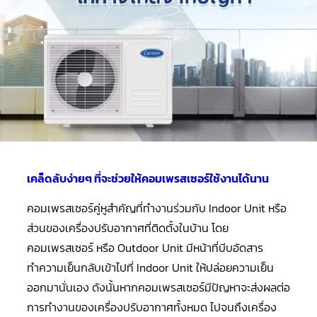
คอมเพรสเซอร์
แอร์
SCROLL
COPELAND
น้ำยา
แอร์
R407C
คอมเพรสเซอร์
SCROLL
COPELAND
น้ำยา
แอร์
R410A
เคล็ดลับง่ายๆ ที่จะช่วยให้คอมเพรสเซอร์ใช้งานได้นาน
คอมเพรสเซอร์
แอร์
คอมเพรสเซอร์คู่หูสำคัญที่ทำงานร่วมกับ Indoor Unit หรือ
SCROLL
DANFOSS
ส่วนของเครื่องปรับอากาศที่ติดตั้งในบ้าน โดย
คอมเพรสเซอร์ หรือ Outdoor Unit มีหน้าที่บีบอัดสาร
คอมเพรสเซอร์
แอร์
ทำความเย็นกลับเข้าไปที่ Indoor Unit ให้ปล่อยความเย็น
SCROLL
DANFOSS
ออกมานั่นเอง ดังนั้นหากคอมเพรสเซอร์มีปัญหาจะส่งผลต่อ
น้ำยา
แอร์
การทำงานของเครื่องปรับอากาศทั้งหมด ไปจนถึงเครื่อง
R22