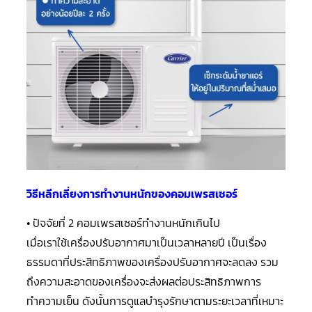
ตู้
แช่
HITACHI
คอมเพรสเซอร์
ตู้
เย็น
ตู้
แช่
KULTHORN
มอเตอร์
แอร์
มอเตอร์
TRANE
วิธีหลีกเลี่ยงการทำงานหนักของคอมเพรสเซอร์
มอเตอร์
• ปัจจัยที่ 2 คอมเพรสเซอร์ทำงานหนักเกินไป
CARRIER
เมื่อเราใช้เครื่องปรับอากาศมาเป็นเวลาหลายปี เป็นเรื่อง
มอเตอร์
ธรรมดาที่ประสิทธิภาพของเครื่องปรับอากาศจะลดลง รวม
DAIKIN
ถึงความสะอาดของเครื่องจะส่งผลต่อประสิทธิภาพการ
มอเตอร์
ทำความเย็น ดังนั้นการดูแลบำรุงรักษาตามระยะเวลาที่เหมาะ
FASCO