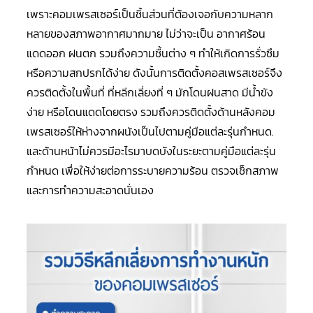
LG
เพราะคอมเพรสเซอร์เป็นชิ้นส่วนที่ต้องเจอกับความหลาก
น้ำยา
แอร์
หลายของสภาพอากาศมากมาย ไม่ว่าจะเป็น อากาศร้อน
R32
แดดออก ฝนตก รวมถึงความชื้นต่าง ๆ ทำให้เกิดการรั่วซึม
คอมเพรสเซอร์
หรือความสกปรกได้ง่าย ดังนั้นการติดตั้งคอสเพรสเซอร์จึง
แอร์
DAIKIN
ควรติดตั้งในพื้นที่ ที่หลีกเลี่ยงที่ ๆ มักโดนฝนสาด มีน้ำขัง
ง่าย หรือโดนแดดโดยตรง รวมถึงควรติดตั้งด้านหลังคอม
คอมเพรสเซอร์
แอร์
เพรสเซอร์ให้ห่างจากผนังเป็นไปตามคู่มือแต่ละรุ่นกำหนด.
ลูกสูบ
และด้านหน้าไม่ควรมีอะไรมาบดบังในระยะตามคู่มือแต่ละรุ่น
คอมเพรสเซอร์
กำหนด เพื่อให้ง่ายต่อการระบายความร้อน ตรวจเช็กสภาพ
แอร์
ลูกสูบ
และการทำความสะอาดนั่นเอง
TECUMSEH
คอมเพรสเซอร์
แอร์
ลูกสูบ
KULTHORN
คอมเพรสเซอร์
ตู้
เย็น