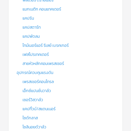
ฟิลเตอร์ ดรายเออร์
แมกเนติก คอนแทคเตอร์
แคปรัน
แคปสตาร์ท
แคปพัดลม
ไทม์เมอร์แอร์ รีเลย์ เบรคเกอร์
เฟสโปรเทคเตอร์
สายหัวหลักคอมเพรสเซอร์
อุปกรณ์ควบคุมแรงดัน
เพรสเชอร์คอนโทรล
เอ็กซ์แปนชั่นวาล์ว
เซอร์วิสวาล์ว
แคปทิ้วบ์/สแตนเนอร์
ไซด์กลาส
โซลินอยด์วาล์ว