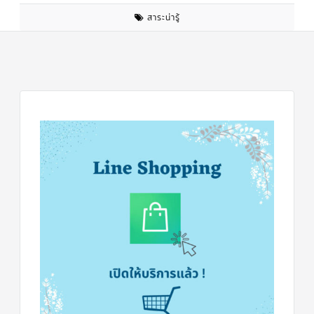
สาย
สาระน่ารู้
ตัว
ยิง
รีโมท
แอร์
รู
ม
เท
อร์
โม
สตัท
ชุด
คอนโทรล
แอร์
TRANE
รีโมท
แอร์
TRANE
แบบ
มี
สาย
และ
ไร้
สาย