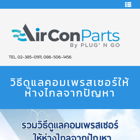
HOME
คอมเพรสเซอร์
แอร์
คอมเพรสเซอร์
แอร์
SCROLL
AIR
COPELAND
TEL. 02-385-0911, 086-506-1456
CON
คอมเพรสเซอร์
แอร์
วิธีดูแลคอมเพรสเซอร์ให้
PARTS
SCROLL
COPELAND
น้ำยา
ห่างไกลจากปัญหา
SERVICE
แอร์
R22
คอมเพรสเซอร์
แอร์
SCROLL
COPELAND
น้ำยา
แอร์
R134A