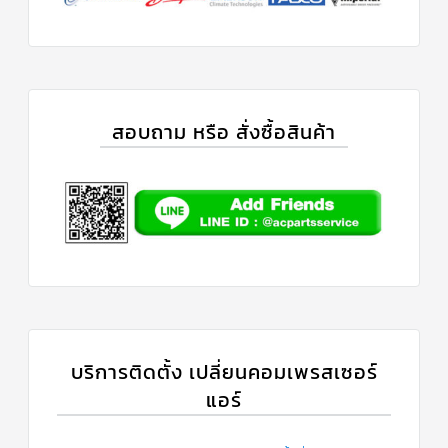
สาย
เซ็นเซอร์/
สาย
ฟรีส
เซอร์
แอร์
TRANE
สอบถาม หรือ สั่งซื้อสินค้า
ปั๊ม
น้ำ
ทิ้ง
แอร์
น้ำยา
แอร์/
น้ำยา
ล้าง
ระบบ/
น้ำมัน
คอมเพรสเซอร์
อะไหล่
บริการติดตั้ง เปลี่ยนคอมเพรสเซอร์
ใน
งาน
แอร์
แอร์