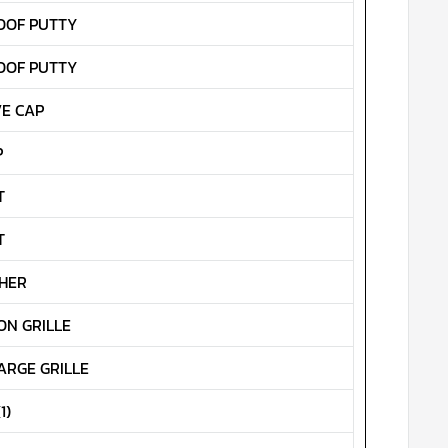
OOF PUTTY
OOF PUTTY
VE CAP
P
T
T
HER
ON GRILLE
ARGE GRILLE
1)