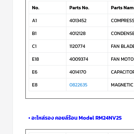
No.
Parts No.
Parts Nam
A1
4013452
COMPRESSO
B1
4012128
CONDENSER 
C1
1120774
FAN BLADE
E18
4009374
FAN MOTOR
E6
4014170
CAPACITOR
E8
0822635
MAGNETIC 
• อะไหล่รอง คอยล์ร้อน Model RM24NV2S