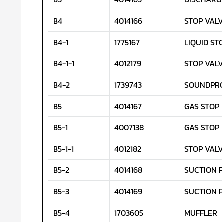
B4
4014166
STOP VALV
B4-1
1775167
LIQUID ST
B4-1-1
4012179
STOP VAL
B4-2
1739743
SOUNDPR
B5
4014167
GAS STOP 
B5-1
4007138
GAS STOP 
B5-1-1
4012182
STOP VAL
B5-2
4014168
SUCTION P
B5-3
4014169
SUCTION P
B5-4
1703605
MUFFLER