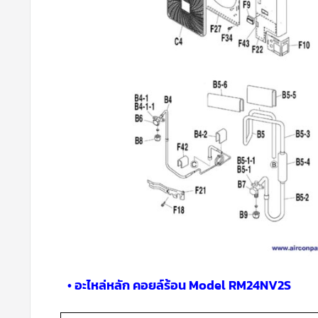
• อะไหล่หลัก คอยล์ร้อน Model RM24NV2S