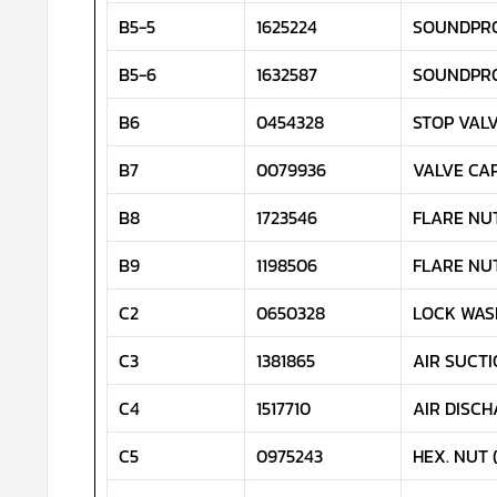
B5-5
1625224
SOUNDPR
B5-6
1632587
SOUNDPR
B6
0454328
STOP VAL
B7
0079936
VALVE CA
B8
1723546
FLARE NU
B9
1198506
FLARE NU
C2
0650328
LOCK WAS
C3
1381865
AIR SUCTI
C4
1517710
AIR DISCH
C5
0975243
HEX. NUT (