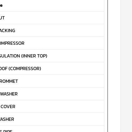
me
UT
ACKING
OMPRESSOR
ULATION (INNER TOP)
OF (COMPRESSOR)
GROMMET
 WASHER
 COVER
WASHER
 PIPE