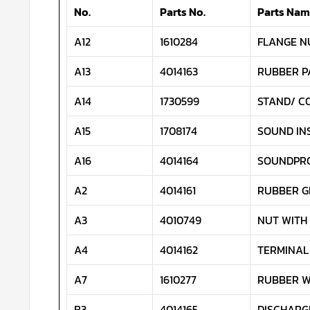
No.
Parts No.
Parts Na
A12
1610284
FLANGE N
A13
4014163
RUBBER P
A14
1730599
STAND/ C
A15
1708174
SOUND INS
A16
4014164
SOUNDPRO
A2
4014161
RUBBER 
A3
4010749
NUT WITH
A4
4014162
TERMINAL
A7
1610277
RUBBER 
B3
4014165
DISCHARGE