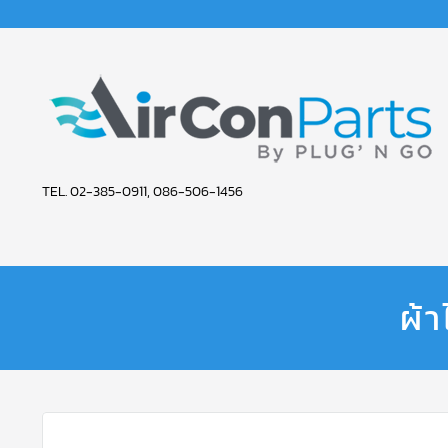
AIR
TEL. 02-385-0911, 086-506-1456
CON
PARTS
SERVICE
ผ้