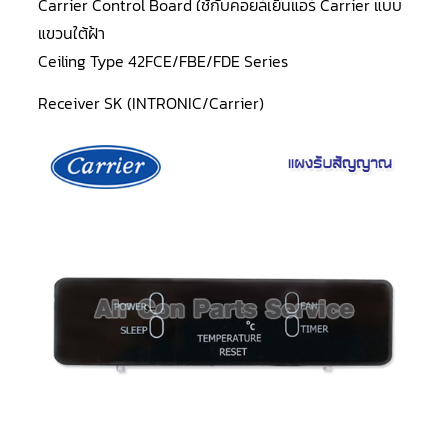
Carrier Control Board ใช้กับคอยล์เย็นแอร์ Carrier แบบ
LG
น้ำยา
แขวนใต้ฝ้า
แอร์
R32
Ceiling Type 42FCE/FBE/FDE Series
คอมเพรสเซอร์
Receiver SK (INTRONIC/Carrier)
แอร์
DAIKIN
คอมเพรสเซอร์
แอร์
ลูกสูบ
คอมเพรสเซอร์
แอร์
ลูกสูบ
TECUMSEH
คอมเพรสเซอร์
แอร์
ลูกสูบ
KULTHORN
คอมเพรสเซอร์
ตู้
เย็น