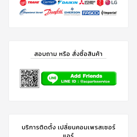
ร์
คอนโทรล
แค
ปทิ้วบ์
ท่อ
ทองแดง
สอบถาม หรือ สั่งซื้อสินค้า
เครื่อง
มือ
ช่าง
แอร์
อะไหล่
แอร์
DAIKIN
เกี่ยว
กับ
เรา
บริการ
บริการติดตั้ง เปลี่ยนคอมเพรสเซอร์
ติด
ตั้ง
แอร์