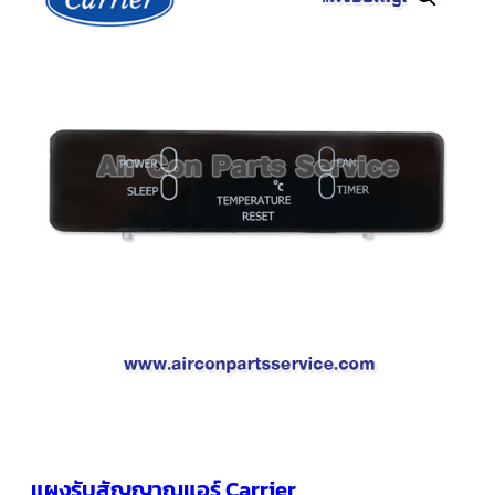
คอมเพรสเซอร์
แอร์
SCROLL
COPELAND
น้ำยา
แอร์
R407C
คอมเพรสเซอร์
SCROLL
COPELAND
น้ำยา
แอร์
R410A
คอมเพรสเซอร์
แอร์
SCROLL
DANFOSS
คอมเพรสเซอร์
แอร์
SCROLL
DANFOSS
น้ำยา
แอร์
แผงรับสัญญาณแอร์ Carrier
R22