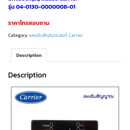
รุ่น 04-0130-0000008-01
คอมเพรสเซอร์
แอร์
SCROLL
ราคาโทรสอบถาม
DANFOSS
น้ำยา
แอร์
Category:
แผงรับสัญญาณแอร์ Carrier
R407C
คอมเพรสเซอร์
แอร์
Description
ROTARY
SCI/MITSUBISHI
Description
คอมเพรสเซอร์
แอร์
ROTARY
SCI/MITSUBISHI
น้ำยา
แอร์
R22
คอมเพรสเซอร์
แอร์
ROTARY
SCI/MITSUBISHI
น้ำยา