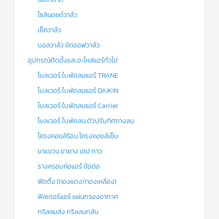
โซลินอยด์วาล์ว
เช็ควาล์ว
บอลวาล์ว ชัตออฟวาล์ว
อุปกรณ์ติดตั้งและอะไหล่แอร์ทั่วไป
โบลเวอร์ ใบพัดลมแอร์ TRANE
โบลเวอร์ ใบพัดลมแอร์ DAIKIN
โบลเวอร์ ใบพัดลมแอร์ Carrier
โบลเวอร์ ใบพัดลม ตัวปรับทิศทางลม
โครงคอยล์ร้อน โครงคอยล์เย็น
ขาแขวน ขายาง เทป กาว
รางครอบท่อแอร์ ข้อต่อ
ฟิตติ้ง (ทองแดง/ทองเหลือง)
ฟิลเตอร์แอร์ แผ่นกรองอากาศ
กริลลมส่ง กริลลมกลับ