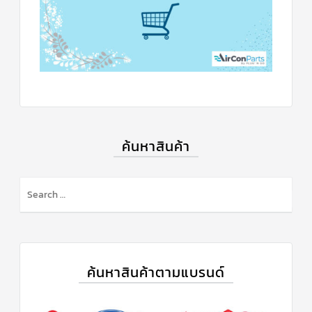
แคป
พัดลม/
คา
ปา
ซิ
เตอร์
มอเตอร์
พัดลม
ไทม์
เม
อร์
แอร์
ค้นหาสินค้า
อุปกรณ์
ควบคุม
แรง
ดัน
เอ็กซ์
แปนชั่
นวาล์ว
ค้นหาสินค้าตามแบรนด์
เพ
รส
เชอ