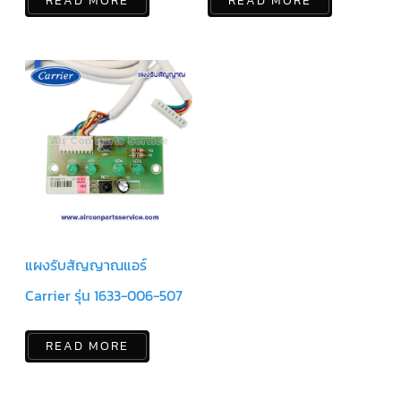
READ MORE
READ MORE
สาย
เซ็นเซอร์/
สาย
ฟรีส
เซอร์
แอร์
TRANE
ปั๊ม
น้ำ
ทิ้ง
แอร์
น้ำยา
แอร์/
น้ำยา
ล้าง
ระบบ/
แผงรับสัญญาณแอร์
น้ำมัน
คอมเพรสเซอร์
Carrier รุ่น 1633-006-507
อะไหล่
ใน
งาน
READ MORE
แอร์