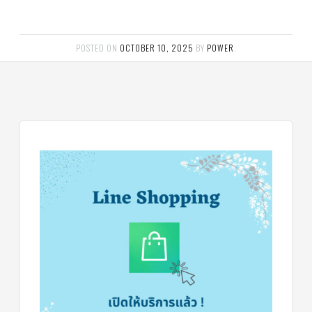
ฟิล
เตอร์
ดราย
เอ
อร์
POSTED ON
OCTOBER 10, 2025
BY
POWER
.
แมก
เนติ
ก
คอนแทค
เตอร์
แค
ปรัน/
รัน
คา
ปา
ซิ
เตอร์
แค
ป
สตาร์ท/
สตาร์ท
คา
ปา
ซิ
เตอร์