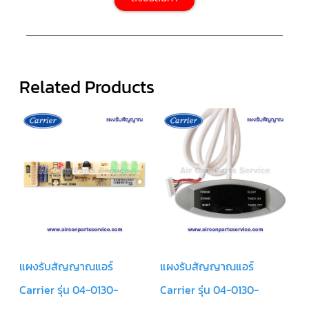
สาย
ตัว
ยิง
รีโมท
แอร์
Related Products
รู
ม
เท
อร์
โม
สตัท
ชุด
คอนโทรล
แอร์
TRANE
รีโมท
แอร์
TRANE
แบบ
แผงรับสัญญาณแอร์
แผงรับสัญญาณแอร์
มี
สาย
และ
Carrier รุ่น 04-0130-
Carrier รุ่น 04-0130-
ไร้
สาย