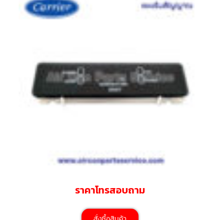
มอเตอร์
RUAMTHONG
มอเตอร์
SIRIPAT
มอเตอร์
KRUGER
อะไหล่
แอร์
ชุด
คอนโทรล
แอร์
รีโมท
แอร์
แบบ
ราคาโทรสอบถาม
มี
สาย
และ
ไร้
สั่งซื้อสินค้า