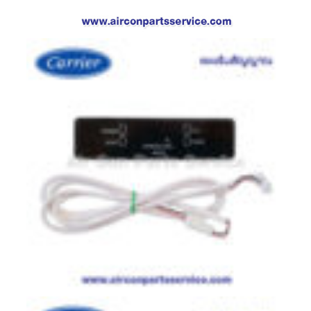
ตู้
แช่
HITACHI
คอมเพรสเซอร์
ตู้
เย็น
ตู้
แช่
KULTHORN
มอเตอร์
แอร์
มอเตอร์
TRANE
มอเตอร์
CARRIER
มอเตอร์
DAIKIN
มอเตอร์
FASCO