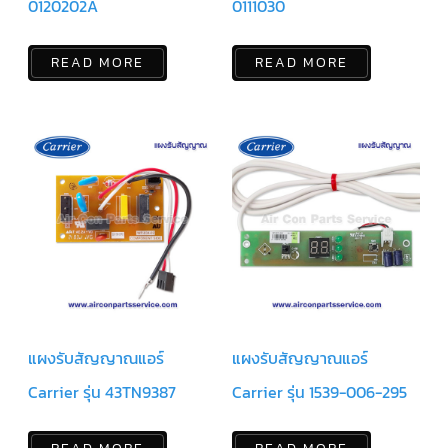
0120202A
0111030
ตัว
ยิง
READ MORE
READ MORE
รีโมท
แอร์
TRANE
รู
ม
เท
อร์
โม
สตัท
แอร์
TRANE
แผง
คอนโทรล
แอร์
TRANE
แผงรับสัญญาณแอร์
แผงรับสัญญาณแอร์
จอ
รับ
Carrier รุ่น 43TN9387
Carrier รุ่น 1539-006-295
สัญญาณ
แอร์
TRANE