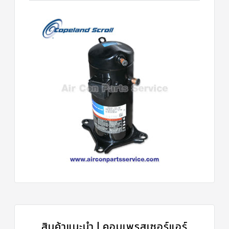
สินค้าแนะนำ | คอมเพรสเซอร์แอร์