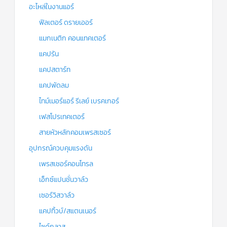
อะไหล่ในงานแอร์
ฟิลเตอร์ ดรายเออร์
แมกเนติก คอนแทคเตอร์
แคปรัน
แคปสตาร์ท
แคปพัดลม
ไทม์เมอร์แอร์ รีเลย์ เบรคเกอร์
เฟสโปรเทคเตอร์
สายหัวหลักคอมเพรสเซอร์
อุปกรณ์ควบคุมแรงดัน
เพรสเชอร์คอนโทรล
เอ็กซ์แปนชั่นวาล์ว
เซอร์วิสวาล์ว
แคปทิ้วบ์/สแตนเนอร์
ไซด์กลาส