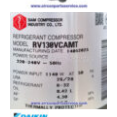
มอเตอร์
RUAMTHONG
มอเตอร์
SIRIPAT
มอเตอร์
KRUGER
อะไหล่
แอร์
ชุด
คอนโทรล
แอร์
รีโมท
แอร์
แบบ
มี
สาย
และ
ไร้