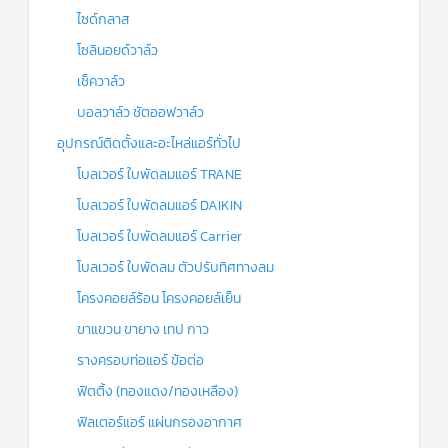
ไซด์กลาส
โซลินอยด์วาล์ว
เช็ควาล์ว
บอลวาล์ว ชัตออฟวาล์ว
อุปกรณ์ติดตั้งและอะไหล่แอร์ทั่วไป
โบลเวอร์ ใบพัดลมแอร์ TRANE
โบลเวอร์ ใบพัดลมแอร์ DAIKIN
โบลเวอร์ ใบพัดลมแอร์ Carrier
โบลเวอร์ ใบพัดลม ตัวปรับทิศทางลม
โครงคอยล์ร้อน โครงคอยล์เย็น
ขาแขวน ขายาง เทป กาว
รางครอบท่อแอร์ ข้อต่อ
ฟิตติ้ง (ทองแดง/ทองเหลือง)
ฟิลเตอร์แอร์ แผ่นกรองอากาศ