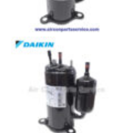
ตู้
แช่
HITACHI
คอมเพรสเซอร์
ตู้
เย็น
ตู้
แช่
KULTHORN
มอเตอร์
แอร์
มอเตอร์
TRANE
มอเตอร์
CARRIER
มอเตอร์
DAIKIN
มอเตอร์
FASCO