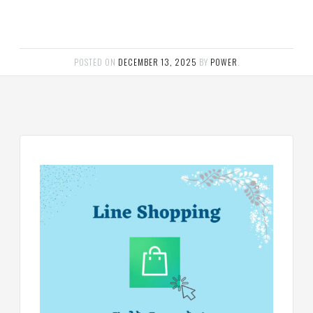
ฟิล
เตอร์
ดราย
เอ
อร์
POSTED ON
DECEMBER 13, 2025
BY
POWER
.
แมก
เนติ
ก
คอนแทค
เตอร์
แค
ปรัน/
รัน
คา
ปา
ซิ
เตอร์
แค
ป
สตาร์ท/
สตาร์ท
คา
ปา
ซิ
เตอร์