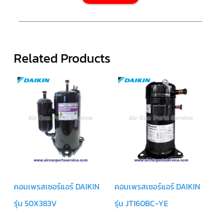
ตัว
ยิง
รีโมท
แอร์
TRANE
Related Products
รู
ม
เท
อร์
โม
สตัท
แอร์
TRANE
แผง
คอนโทรล
แอร์
TRANE
จอ
คอมเพรสเซอร์แอร์ DAIKIN
คอมเพรสเซอร์แอร์ DAIKIN
รับ
สัญญาณ
แอร์
รุ่น 50X383V
รุ่น JT160BC-YE
TRANE