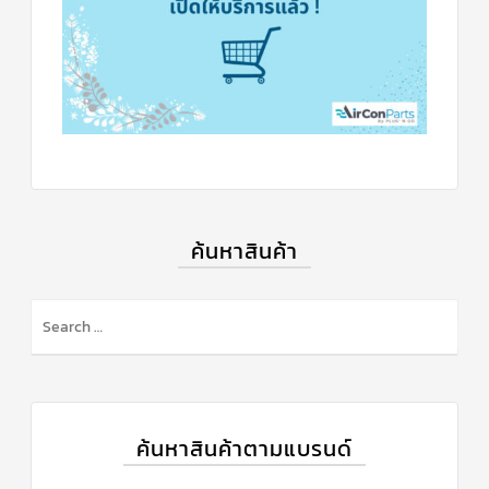
แคป
พัดลม/
คา
ปา
ซิ
เตอร์
มอเตอร์
พัดลม
ไทม์
เม
อร์
แอร์
ค้นหาสินค้า
อุปกรณ์
ควบคุม
แรง
ดัน
เอ็กซ์
แปนชั่
นวาล์ว
ค้นหาสินค้าตามแบรนด์
เพ
รส
เชอ