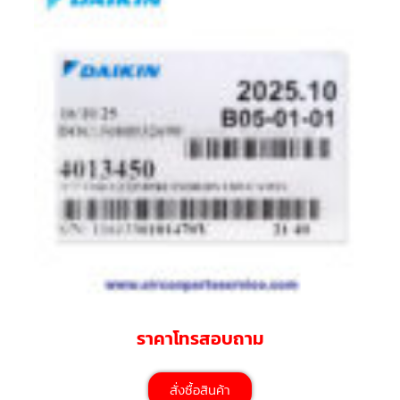
สาย
ตัว
ยิง
รีโมท
แอร์
รู
ม
เท
อร์
โม
สตัท
ชุด
คอนโทรล
แอร์
TRANE
รีโมท
แอร์
TRANE
ราคาโทรสอบถาม
แบบ
มี
สาย
และ
ไร้
สั่งซื้อสินค้า
สาย