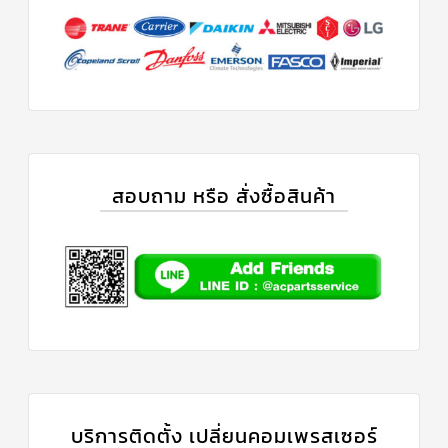
ร์
คอนโทรล
แค
ปทิ้วบ์
ท่อ
ทองแดง
เครื่อง
มือ
สอบถาม หรือ สั่งซื้อสินค้า
ช่าง
แอร์
อะไหล่
แอร์
DAIKIN
เกี่ยว
กับ
เรา
บริการ
ติด
บริการติดตั้ง เปลี่ยนคอมเพรสเซอร์
ตั้ง