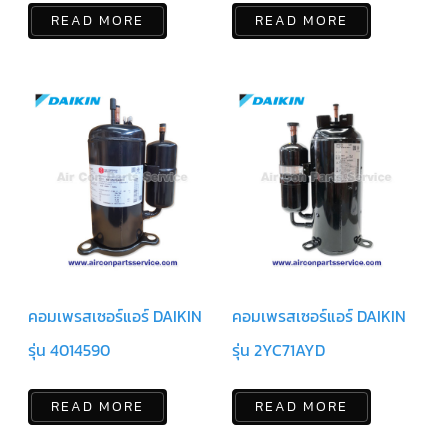
สาย
READ MORE
READ MORE
เซ็นเซอร์/
สาย
ฟรีส
เซอร์
แอร์
TRANE
ปั๊ม
น้ำ
ทิ้ง
แอร์
น้ำยา
แอร์/
น้ำยา
ล้าง
ระบบ/
น้ำมัน
คอมเพรสเซอร์แอร์ DAIKIN
คอมเพรสเซอร์แอร์ DAIKIN
คอมเพรสเซอร์
รุ่น 4014590
รุ่น 2YC71AYD
อะไหล่
ใน
งาน
แอร์
READ MORE
READ MORE