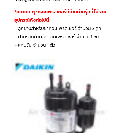
LG
น้ำยา
แอร์
*หมายเหตุ : คอมเพรสเซอร์ที่จำหน่ายรุ่นนี้ ไม่รวม
R32
อุปกรณ์ดังต่อไปนี้
– ลูกยางสำหรับขาคอมเพรสเซอร์ จำนวน 3 ลูก
คอมเพรสเซอร์
แอร์
– ฝาครอบหัวหลักคอมเพรสเซอร์ จำนวน 1 ชุด
DAIKIN
– แคปรัน จำนวน 1 ตัว
คอมเพรสเซอร์
แอร์
ลูกสูบ
คอมเพรสเซอร์
แอร์
ลูกสูบ
TECUMSEH
คอมเพรสเซอร์
แอร์
ลูกสูบ
KULTHORN
คอมเพรสเซอร์
ตู้
เย็น