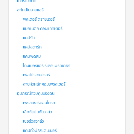
เทอร์โมสตัท
อะไหล่ในงานแอร์
ฟิลเตอร์ ดรายเออร์
แมกเนติก คอนแทคเตอร์
แคปรัน
แคปสตาร์ท
แคปพัดลม
ไทม์เมอร์แอร์ รีเลย์ เบรคเกอร์
เฟสโปรเทคเตอร์
สายหัวหลักคอมเพรสเซอร์
อุปกรณ์ควบคุมแรงดัน
เพรสเชอร์คอนโทรล
เอ็กซ์แปนชั่นวาล์ว
เซอร์วิสวาล์ว
แคปทิ้วบ์/สแตนเนอร์