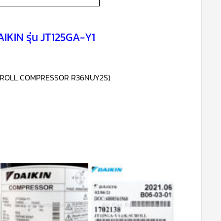
IKIN รุ่น JT125GA-Y1
 SCROLL COMPRESSOR R36NUY2S)