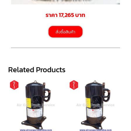
สาย
เซ็นเซอร์/
สาย
ราคา 17,265 บาท
ฟรีส
เซอร์
แอร์
TRANE
สั่งซื้อสินค้า
ปั๊ม
น้ำ
ทิ้ง
แอร์
Related Products
น้ำยา
แอร์/
น้ำยา
ล้าง
ระบบ/
น้ำมัน
คอมเพรสเซอร์
อะไหล่
ใน
งาน
แอร์