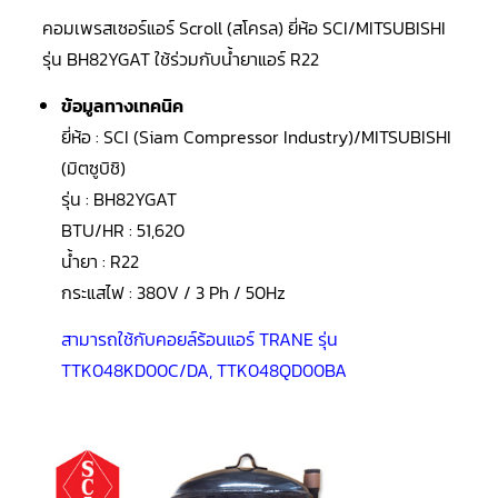
LG
น้ำยา
คอมเพรสเซอร์แอร์ Scroll (สโครล) ยี่ห้อ SCI/MITSUBISHI
แอร์
R32
รุ่น BH82YGAT
ใช้ร่วมกับน้ำยาแอร์ R22
ข้อมูลทางเทคนิค
คอมเพรสเซอร์
แอร์
ยี่ห้อ : SCI (Siam Compressor Industry)/MITSUBISHI
DAIKIN
(มิตซูบิชิ)
คอมเพรสเซอร์
รุ่น : BH82YGAT
แอร์
ลูกสูบ
BTU/HR : 51,620
น้ำยา : R22
คอมเพรสเซอร์
แอร์
กระแสไฟ : 380V / 3 Ph / 50Hz
ลูกสูบ
TECUMSEH
สามารถใช้กับคอยล์ร้อนแอร์ TRANE รุ่น
คอมเพรสเซอร์
TTK048KD00C/DA, TTK048QD00BA
แอร์
ลูกสูบ
KULTHORN
คอมเพรสเซอร์
ตู้
เย็น