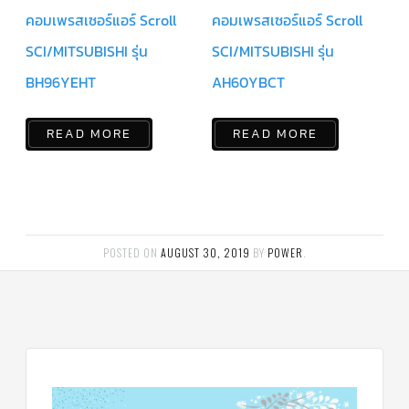
แคป
คอมเพรสเซอร์แอร์ Scroll
คอมเพรสเซอร์แอร์ Scroll
พัดลม/
คา
SCI/MITSUBISHI รุ่น
SCI/MITSUBISHI รุ่น
ปา
ซิ
BH96YEHT
AH60YBCT
เตอร์
มอเตอร์
พัดลม
READ MORE
READ MORE
ไทม์
เม
อร์
แอร์
อุปกรณ์
ควบคุม
แรง
POSTED ON
AUGUST 30, 2019
BY
POWER
.
ดัน
เอ็กซ์
แปนชั่
นวาล์ว
เพ
รส
เชอ