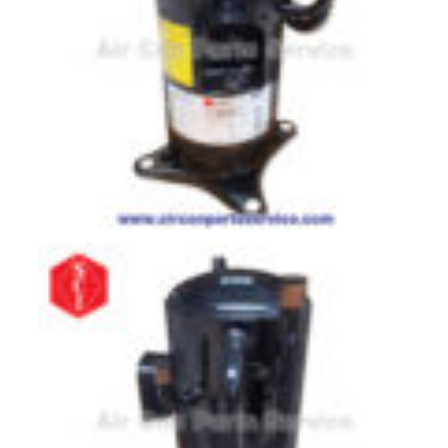
มอเตอร์
RUAMTHONG
มอเตอร์
SIRIPAT
มอเตอร์
KRUGER
อะไหล่
แอร์
ชุด
คอนโทรล
แอร์
รีโมท
แอร์
แบบ
มี
สาย
และ
ไร้