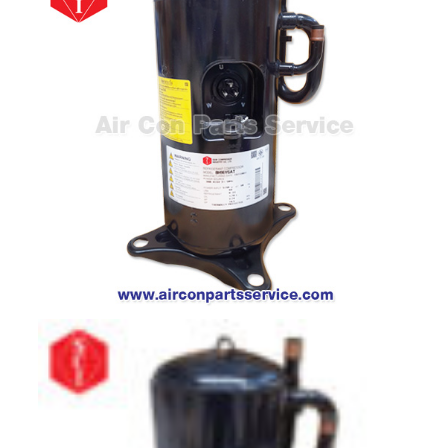
ตู้
แช่
HITACHI
คอมเพรสเซอร์
ตู้
เย็น
ตู้
แช่
KULTHORN
มอเตอร์
แอร์
มอเตอร์
TRANE
มอเตอร์
CARRIER
มอเตอร์
DAIKIN
มอเตอร์
FASCO