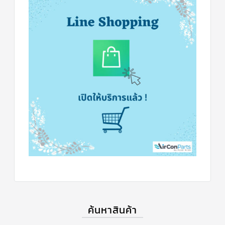
ร์
คอนโทรล
แค
ปทิ้วบ์
ท่อ
ทองแดง
เครื่อง
มือ
ช่าง
แอร์
อะไหล่
แอร์
DAIKIN
เกี่ยว
กับ
เรา
บริการ
ค้นหาสินค้า
ติด
ตั้ง