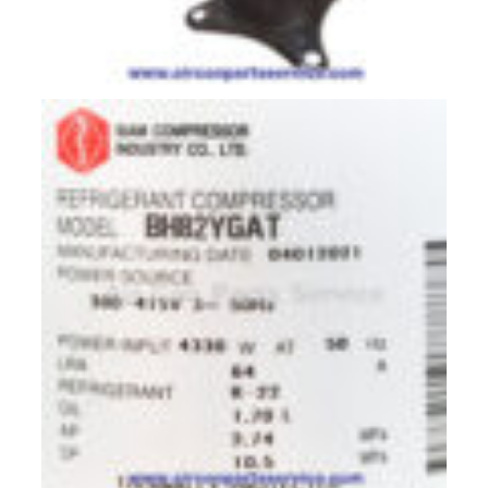
ตัว
ยิง
รีโมท
แอร์
TRANE
รู
ม
เท
อร์
โม
สตัท
แอร์
TRANE
แผง
คอนโทรล
แอร์
TRANE
จอ
รับ
สัญญาณ
แอร์
TRANE