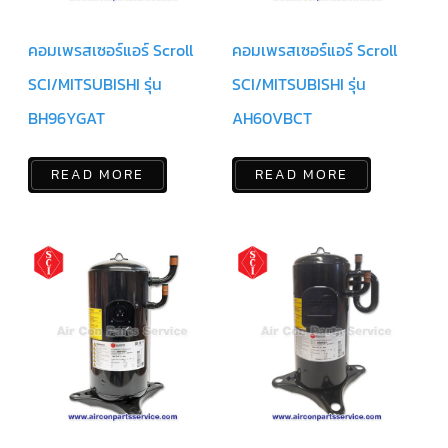
ฟิล
เตอร์
ดราย
เอ
คอมเพรสเซอร์แอร์ Scroll
คอมเพรสเซอร์แอร์ Scroll
อร์
SCI/MITSUBISHI รุ่น
SCI/MITSUBISHI รุ่น
แมก
เนติ
BH96YGAT
AH60VBCT
ก
คอนแทค
เตอร์
READ MORE
READ MORE
แค
ปรัน/
รัน
คา
ปา
ซิ
เตอร์
แค
ป
สตาร์ท/
สตาร์ท
คา
ปา
ซิ
เตอร์