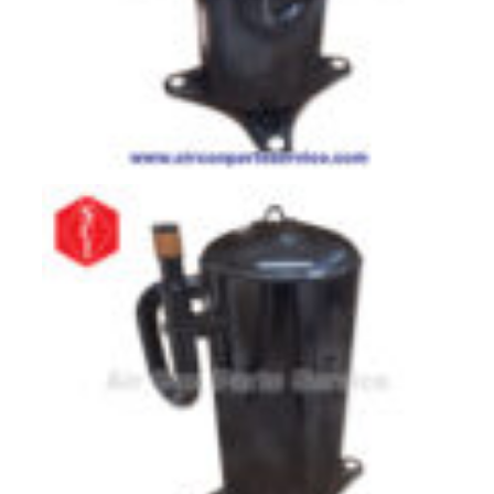
สาย
ตัว
ยิง
รีโมท
แอร์
รู
ม
เท
อร์
โม
สตัท
ชุด
คอนโทรล
แอร์
TRANE
รีโมท
แอร์
TRANE
แบบ
มี
สาย
และ
ไร้
สาย