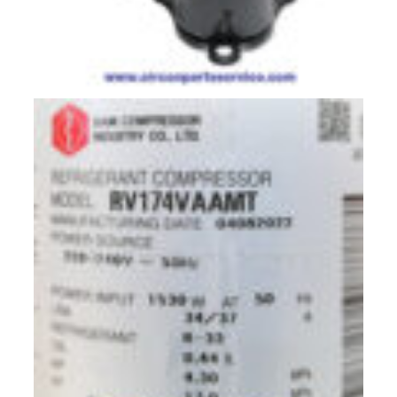
สาย
ตัว
ยิง
รีโมท
แอร์
รู
ม
เท
อร์
โม
สตัท
ชุด
คอนโทรล
แอร์
TRANE
รีโมท
แอร์
TRANE
แบบ
มี
สาย
และ
ไร้
สาย