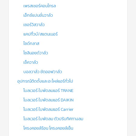
เพรสเชอร์คอนโทรล
เอ็กซ์แปนชั่นวาล์ว
เซอร์วิสวาล์ว
แคปทิ้วบ์/สแตนเนอร์
ไซด์กลาส
โซลินอยด์วาล์ว
เช็ควาล์ว
บอลวาล์ว ชัตออฟวาล์ว
อุปกรณ์ติดตั้งและอะไหล่แอร์ทั่วไป
โบลเวอร์ ใบพัดลมแอร์ TRANE
โบลเวอร์ ใบพัดลมแอร์ DAIKIN
โบลเวอร์ ใบพัดลมแอร์ Carrier
โบลเวอร์ ใบพัดลม ตัวปรับทิศทางลม
โครงคอยล์ร้อน โครงคอยล์เย็น