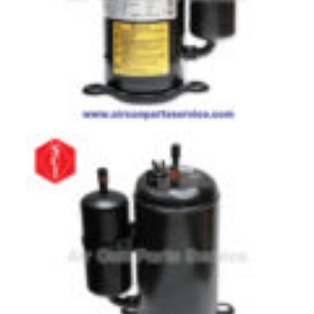
มอเตอร์
RUAMTHONG
มอเตอร์
SIRIPAT
มอเตอร์
KRUGER
อะไหล่
แอร์
ชุด
คอนโทรล
แอร์
รีโมท
แอร์
แบบ
มี
สาย
และ
ไร้