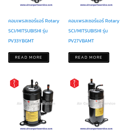
สาย
เซ็นเซอร์/
สาย
ฟรีส
คอมเพรสเซอร์แอร์ Rotary
คอมเพรสเซอร์แอร์ Rotary
เซอร์
แอร์
TRANE
SCI/MITSUBISHI รุ่น
SCI/MITSUBISHI รุ่น
PV33YBGMT
PV27VBAMT
ปั๊ม
น้ำ
ทิ้ง
แอร์
READ MORE
READ MORE
น้ำยา
แอร์/
น้ำยา
ล้าง
ระบบ/
น้ำมัน
คอมเพรสเซอร์
อะไหล่
ใน
งาน
แอร์