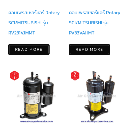
ฟิล
เตอร์
ดราย
คอมเพรสเซอร์แอร์ Rotary
คอมเพรสเซอร์แอร์ Rotary
เอ
อร์
SCI/MITSUBISHI รุ่น
SCI/MITSUBISHI รุ่น
แมก
RV231VJMMT
PV33VAHMT
เนติ
ก
คอนแทค
เตอร์
READ MORE
READ MORE
แค
ปรัน/
รัน
คา
ปา
ซิ
เตอร์
แค
ป
สตาร์ท/
สตาร์ท
คา
ปา
ซิ
เตอร์