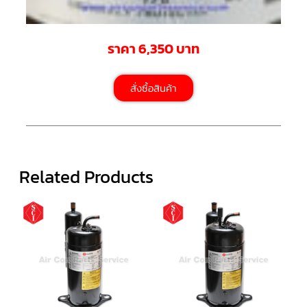
ตัว
ยิง
ราคา 6,350 บาท
รีโมท
แอร์
TRANE
สั่งซื้อสินค้า
รู
ม
เท
อร์
โม
สตัท
แอร์
TRANE
Related Products
แผง
คอนโทรล
แอร์
TRANE
จอ
รับ
สัญญาณ
แอร์
TRANE