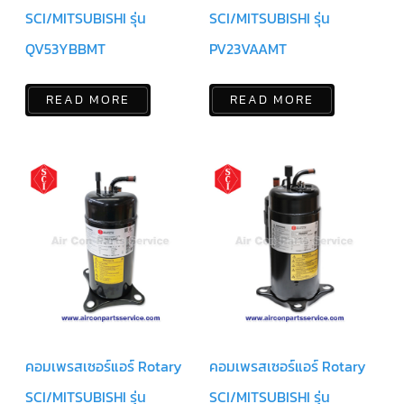
ร์
คอนโทรล
SCI/MITSUBISHI รุ่น
SCI/MITSUBISHI รุ่น
QV53YBBMT
PV23VAAMT
แค
ปทิ้วบ์
READ MORE
READ MORE
ท่อ
ทองแดง
เครื่อง
มือ
ช่าง
แอร์
อะไหล่
แอร์
DAIKIN
เกี่ยว
กับ
เรา
คอมเพรสเซอร์แอร์ Rotary
คอมเพรสเซอร์แอร์ Rotary
บริการ
ติด
SCI/MITSUBISHI รุ่น
SCI/MITSUBISHI รุ่น
ตั้ง