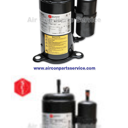
ตู้
แช่
HITACHI
คอมเพรสเซอร์
ตู้
เย็น
ตู้
แช่
KULTHORN
มอเตอร์
แอร์
มอเตอร์
TRANE
มอเตอร์
CARRIER
มอเตอร์
DAIKIN
มอเตอร์
FASCO