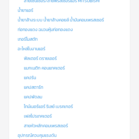
สายเซ็นเซอร์/สายฟรีสเซอร์แอร์ MITSUBISHI
น้ำยาแอร์
น้ำยาล้างระบบ น้ำยาล้างคอยล์ น้ำมันคอมเพรสเซอร์
ท่อทองแดง ฉนวนหุ้มท่อทองแดง
เทอร์โมสตัท
อะไหล่ในงานแอร์
ฟิลเตอร์ ดรายเออร์
แมกเนติก คอนแทคเตอร์
แคปรัน
แคปสตาร์ท
แคปพัดลม
ไทม์เมอร์แอร์ รีเลย์ เบรคเกอร์
เฟสโปรเทคเตอร์
สายหัวหลักคอมเพรสเซอร์
อุปกรณ์ควบคุมแรงดัน