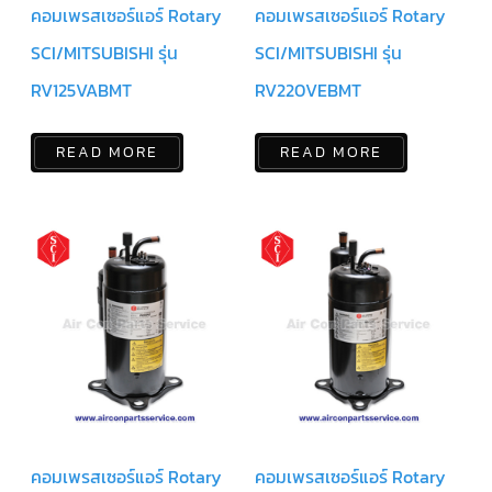
คอมเพรสเซอร์แอร์ Rotary
คอมเพรสเซอร์แอร์ Rotary
แคป
พัดลม/
SCI/MITSUBISHI รุ่น
SCI/MITSUBISHI รุ่น
คา
ปา
ซิ
RV125VABMT
RV220VEBMT
เตอร์
มอเตอร์
พัดลม
READ MORE
READ MORE
ไทม์
เม
อร์
แอร์
อุปกรณ์
ควบคุม
แรง
ดัน
เอ็กซ์
แปนชั่
นวาล์ว
เพ
รส
คอมเพรสเซอร์แอร์ Rotary
คอมเพรสเซอร์แอร์ Rotary
เชอ