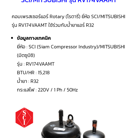
LG
น้ำยา
แอร์
R32
คอมเพรสเซอร์แอร์ Rotary (โรตารี่) ยี่ห้อ SCI/MITSUBISHI
รุ่น RV174VAAMT
ใช้ร่วมกับน้ำยาแอร์ R32
คอมเพรสเซอร์
แอร์
ข้อมูลทางเทคนิค
DAIKIN
ยี่ห้อ : SCI (Siam Compressor Industry)/MITSUBISHI
คอมเพรสเซอร์
(มิตซูบิชิ)
แอร์
ลูกสูบ
รุ่น : RV174VAAMT
BTU/HR : 15,218
คอมเพรสเซอร์
แอร์
น้ำยา : R32
ลูกสูบ
TECUMSEH
กระแสไฟ : 220V / 1 Ph / 50Hz
คอมเพรสเซอร์
แอร์
ลูกสูบ
KULTHORN
คอมเพรสเซอร์
ตู้
เย็น