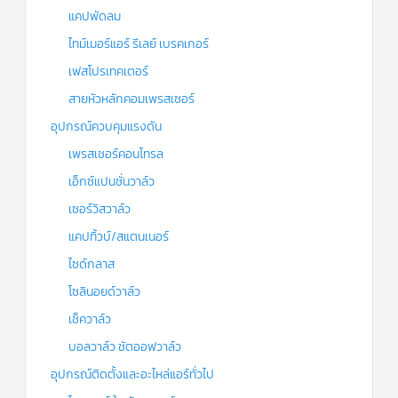
แคปพัดลม
ไทม์เมอร์แอร์ รีเลย์ เบรคเกอร์
เฟสโปรเทคเตอร์
สายหัวหลักคอมเพรสเซอร์
อุปกรณ์ควบคุมแรงดัน
เพรสเชอร์คอนโทรล
เอ็กซ์แปนชั่นวาล์ว
เซอร์วิสวาล์ว
แคปทิ้วบ์/สแตนเนอร์
ไซด์กลาส
โซลินอยด์วาล์ว
เช็ควาล์ว
บอลวาล์ว ชัตออฟวาล์ว
อุปกรณ์ติดตั้งและอะไหล่แอร์ทั่วไป