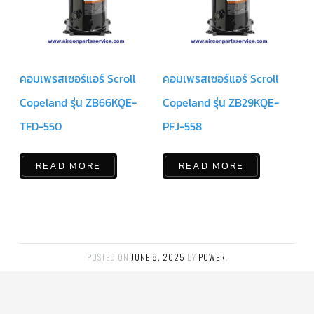
แคป
พัดลม/
คา
ปา
ซิ
เตอร์
มอเตอร์
คอมเพรสเซอร์แอร์ Scroll
คอมเพรสเซอร์แอร์ Scroll
พัดลม
Copeland รุ่น ZB66KQE-
Copeland รุ่น ZB29KQE-
ไทม์
เม
TFD-550
PFJ-558
อร์
แอร์
READ MORE
READ MORE
อุปกรณ์
ควบคุม
แรง
ดัน
เอ็กซ์
แปนชั่
นวาล์ว
POSTED ON
JUNE 8, 2025
BY
POWER
.
เพ
รส
เชอ