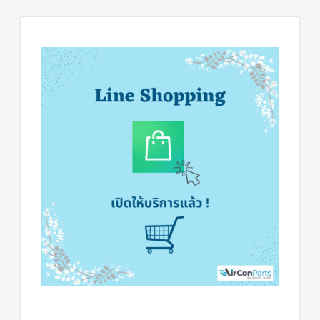
ร์
คอนโทรล
แค
ปทิ้วบ์
ท่อ
ทองแดง
เครื่อง
มือ
ช่าง
แอร์
อะไหล่
แอร์
DAIKIN
เกี่ยว
กับ
เรา
บริการ
ติด
ตั้ง