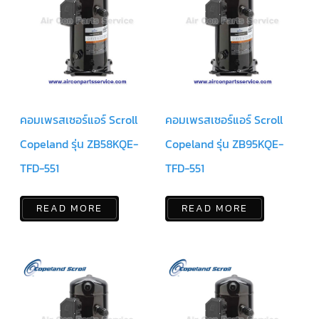
สาย
เซ็นเซอร์/
สาย
ฟรีส
เซอร์
แอร์
TRANE
ปั๊ม
น้ำ
คอมเพรสเซอร์แอร์ Scroll
คอมเพรสเซอร์แอร์ Scroll
ทิ้ง
แอร์
Copeland รุ่น ZB58KQE-
Copeland รุ่น ZB95KQE-
น้ำยา
TFD-551
TFD-551
แอร์/
น้ำยา
ล้าง
ระบบ/
READ MORE
READ MORE
น้ำมัน
คอมเพรสเซอร์
อะไหล่
ใน
งาน
แอร์