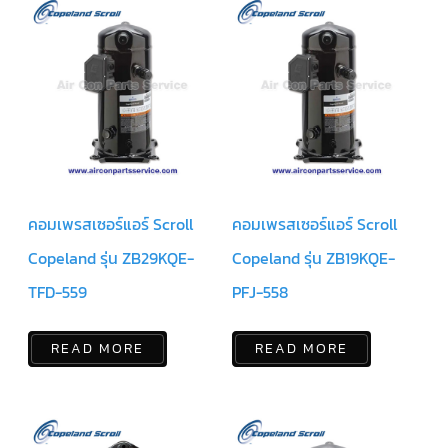
สาย
ตัว
ยิง
รีโมท
แอร์
รู
ม
เท
อร์
โม
สตัท
คอมเพรสเซอร์แอร์ Scroll
คอมเพรสเซอร์แอร์ Scroll
ชุด
Copeland รุ่น ZB29KQE-
Copeland รุ่น ZB19KQE-
คอนโทรล
แอร์
TRANE
TFD-559
PFJ-558
รีโมท
แอร์
READ MORE
READ MORE
TRANE
แบบ
มี
สาย
และ
ไร้
สาย