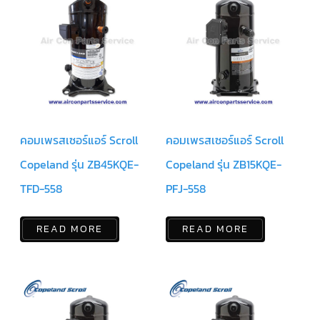
ตัว
ยิง
รีโมท
แอร์
TRANE
รู
ม
เท
อร์
คอมเพรสเซอร์แอร์ Scroll
คอมเพรสเซอร์แอร์ Scroll
โม
สตัท
แอร์
Copeland รุ่น ZB45KQE-
Copeland รุ่น ZB15KQE-
TRANE
TFD-558
PFJ-558
แผง
คอนโทรล
แอร์
READ MORE
READ MORE
TRANE
จอ
รับ
สัญญาณ
แอร์
TRANE