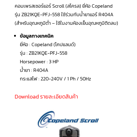
LG
คอมเพรสเซอร์แอร์ Scroll (สโครล) ยี่ห้อ Copeland
น้ำยา
แอร์
รุ่น ZB21KQE-PFJ-558 ใช้ร่วมกับน้ำยาแอร์
R404A
R32
(สำหรับอุณหภูมิต่ำ – ใช้ในงานห้องเย็นอุณหภูมิติดลบ)
คอมเพรสเซอร์
แอร์
ข้อมูลทางเทคนิค
DAIKIN
ยี่ห้อ : Copeland (โคปแลนด์)
คอมเพรสเซอร์
รุ่น : ZB21KQE-PFJ-558
แอร์
ลูกสูบ
Horsepower : 3 HP
น้ำยา : R404A
คอมเพรสเซอร์
กระแสไฟ : 220-240V / 1 Ph / 50Hz
แอร์
ลูกสูบ
TECUMSEH
Download รายละเอียดสินค้า
คอมเพรสเซอร์
แอร์
ลูกสูบ
KULTHORN
คอมเพรสเซอร์
ตู้
เย็น