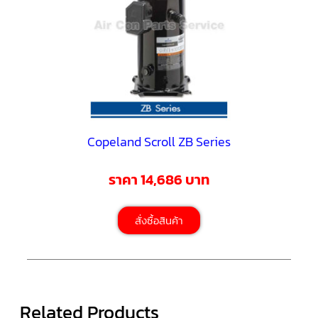
ตู้
แช่
HITACHI
คอมเพรสเซอร์
ตู้
เย็น
ตู้
แช่
KULTHORN
มอเตอร์
Copeland Scroll ZB Series
แอร์
ราคา 14,686 บาท
มอเตอร์
TRANE
สั่งซื้อสินค้า
มอเตอร์
CARRIER
มอเตอร์
DAIKIN
มอเตอร์
Related Products
FASCO