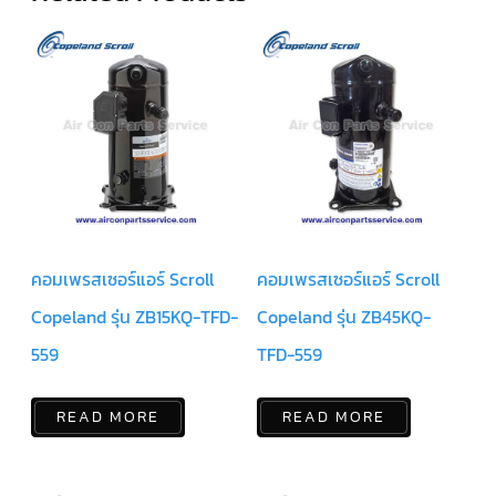
มอเตอร์
RUAMTHONG
มอเตอร์
SIRIPAT
มอเตอร์
KRUGER
อะไหล่
แอร์
คอมเพรสเซอร์แอร์ Scroll
คอมเพรสเซอร์แอร์ Scroll
ชุด
Copeland รุ่น ZB15KQ-TFD-
Copeland รุ่น ZB45KQ-
คอนโทรล
แอร์
559
TFD-559
รีโมท
แอร์
READ MORE
READ MORE
แบบ
มี
สาย
และ
ไร้