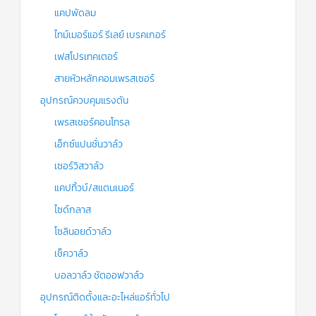
แคปพัดลม
ไทม์เมอร์แอร์ รีเลย์ เบรคเกอร์
เฟสโปรเทคเตอร์
สายหัวหลักคอมเพรสเซอร์
อุปกรณ์ควบคุมแรงดัน
เพรสเชอร์คอนโทรล
เอ็กซ์แปนชั่นวาล์ว
เซอร์วิสวาล์ว
แคปทิ้วบ์/สแตนเนอร์
ไซด์กลาส
โซลินอยด์วาล์ว
เช็ควาล์ว
บอลวาล์ว ชัตออฟวาล์ว
อุปกรณ์ติดตั้งและอะไหล่แอร์ทั่วไป