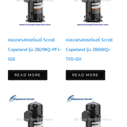
ฟิล
เตอร์
ดราย
เอ
อร์
แมก
เนติ
ก
คอมเพรสเซอร์แอร์ Scroll
คอมเพรสเซอร์แอร์ Scroll
คอนแทค
เตอร์
Copeland รุ่น ZB29KQ-PFJ-
Copeland รุ่น ZB66KQ-
แค
558
TFD-551
ปรัน/
รัน
คา
ปา
READ MORE
READ MORE
ซิ
เตอร์
แค
ป
สตาร์ท/
สตาร์ท
คา
ปา
ซิ
เตอร์