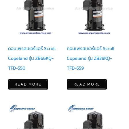
สาย
เซ็นเซอร์/
สาย
ฟรีส
เซอร์
แอร์
TRANE
ปั๊ม
น้ำ
คอมเพรสเซอร์แอร์ Scroll
คอมเพรสเซอร์แอร์ Scroll
ทิ้ง
แอร์
Copeland รุ่น ZB66KQ-
Copeland รุ่น ZB38KQ-
น้ำยา
TFD-550
TFD-559
แอร์/
น้ำยา
ล้าง
ระบบ/
READ MORE
READ MORE
น้ำมัน
คอมเพรสเซอร์
อะไหล่
ใน
งาน
แอร์