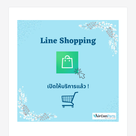
ร์
คอนโทรล
แค
ปทิ้วบ์
ท่อ
ทองแดง
เครื่อง
มือ
ช่าง
แอร์
อะไหล่
แอร์
DAIKIN
เกี่ยว
กับ
เรา
บริการ
ติด
ตั้ง