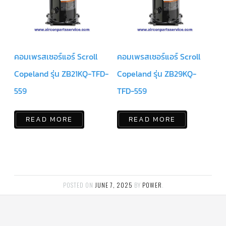
แคป
พัดลม/
คา
ปา
ซิ
เตอร์
มอเตอร์
คอมเพรสเซอร์แอร์ Scroll
คอมเพรสเซอร์แอร์ Scroll
พัดลม
Copeland รุ่น ZB21KQ-TFD-
Copeland รุ่น ZB29KQ-
ไทม์
เม
559
TFD-559
อร์
แอร์
READ MORE
READ MORE
อุปกรณ์
ควบคุม
แรง
ดัน
เอ็กซ์
แปนชั่
นวาล์ว
POSTED ON
JUNE 7, 2025
BY
POWER
.
เพ
รส
เชอ