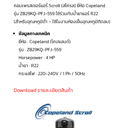
LG
คอมเพรสเซอร์แอร์ Scroll (สโครล) ยี่ห้อ Copeland
น้ำยา
แอร์
รุ่น ZB29KQ-PFJ-559 ใช้ร่วมกับน้ำยาแอร์
R22
R32
(สำหรับอุณหภูมิต่ำ – ใช้ในงานห้องเย็นอุณหภูมิติดลบ)
คอมเพรสเซอร์
แอร์
ข้อมูลทางเทคนิค
DAIKIN
ยี่ห้อ : Copeland (โคปแลนด์)
คอมเพรสเซอร์
รุ่น : ZB29KQ-PFJ-559
แอร์
ลูกสูบ
Horsepower : 4 HP
น้ำยา : R22
คอมเพรสเซอร์
กระแสไฟ : 220-240V / 1 Ph / 50Hz
แอร์
ลูกสูบ
TECUMSEH
Download รายละเอียดสินค้า
คอมเพรสเซอร์
แอร์
ลูกสูบ
KULTHORN
คอมเพรสเซอร์
ตู้
เย็น