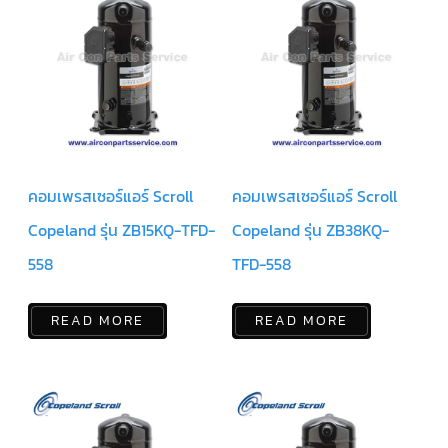
ตัว
ยิง
รีโมท
แอร์
TRANE
รู
ม
เท
อร์
คอมเพรสเซอร์แอร์ Scroll
คอมเพรสเซอร์แอร์ Scroll
โม
สตัท
แอร์
Copeland รุ่น ZB15KQ-TFD-
Copeland รุ่น ZB38KQ-
TRANE
558
TFD-558
แผง
คอนโทรล
แอร์
READ MORE
READ MORE
TRANE
จอ
รับ
สัญญาณ
แอร์
TRANE