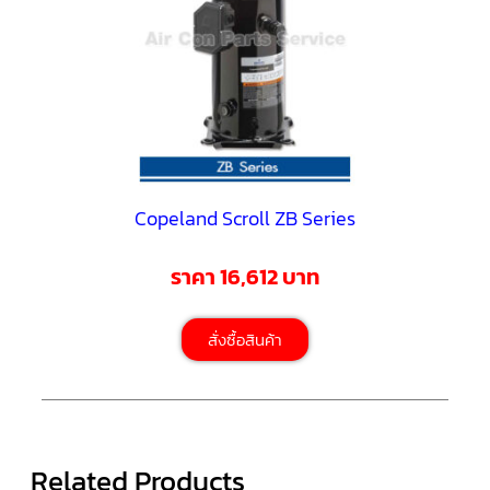
ตู้
แช่
HITACHI
คอมเพรสเซอร์
ตู้
เย็น
ตู้
แช่
KULTHORN
มอเตอร์
Copeland Scroll ZB Series
แอร์
ราคา 16,612 บาท
มอเตอร์
TRANE
สั่งซื้อสินค้า
มอเตอร์
CARRIER
มอเตอร์
DAIKIN
มอเตอร์
Related Products
FASCO