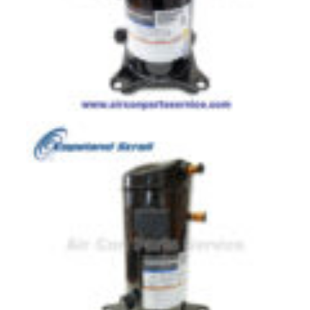
มอเตอร์
RUAMTHONG
มอเตอร์
SIRIPAT
มอเตอร์
KRUGER
อะไหล่
แอร์
ชุด
คอนโทรล
แอร์
รีโมท
แอร์
แบบ
มี
สาย
และ
ไร้