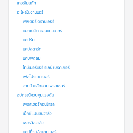
เทอร์โมสตัท
อะไหล่ในงานแอร์
ฟิลเตอร์ ดรายเออร์
แมกเนติก คอนแทคเตอร์
แคปรัน
แคปสตาร์ท
แคปพัดลม
ไทม์เมอร์แอร์ รีเลย์ เบรคเกอร์
เฟสโปรเทคเตอร์
สายหัวหลักคอมเพรสเซอร์
อุปกรณ์ควบคุมแรงดัน
เพรสเชอร์คอนโทรล
เอ็กซ์แปนชั่นวาล์ว
เซอร์วิสวาล์ว
แคปทิ้วบ์/สแตนเนอร์