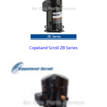
ตู้
แช่
HITACHI
คอมเพรสเซอร์
ตู้
เย็น
ตู้
แช่
KULTHORN
มอเตอร์
Copeland Scroll ZB Series
แอร์
มอเตอร์
TRANE
มอเตอร์
CARRIER
มอเตอร์
DAIKIN
มอเตอร์
FASCO