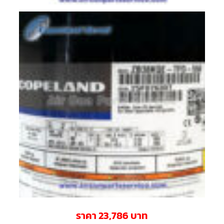
ตัว
ยิง
รีโมท
แอร์
TRANE
รู
ม
เท
อร์
โม
สตัท
แอร์
TRANE
แผง
คอนโทรล
แอร์
TRANE
จอ
รับ
สัญญาณ
แอร์
TRANE
ราคา 23,786 บาท