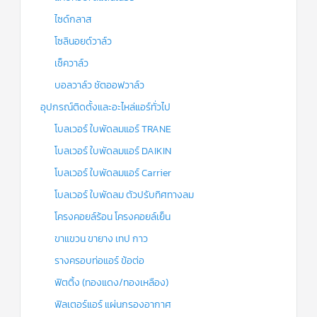
ไซด์กลาส
โซลินอยด์วาล์ว
เช็ควาล์ว
บอลวาล์ว ชัตออฟวาล์ว
อุปกรณ์ติดตั้งและอะไหล่แอร์ทั่วไป
โบลเวอร์ ใบพัดลมแอร์ TRANE
โบลเวอร์ ใบพัดลมแอร์ DAIKIN
โบลเวอร์ ใบพัดลมแอร์ Carrier
โบลเวอร์ ใบพัดลม ตัวปรับทิศทางลม
โครงคอยล์ร้อน โครงคอยล์เย็น
ขาแขวน ขายาง เทป กาว
รางครอบท่อแอร์ ข้อต่อ
ฟิตติ้ง (ทองแดง/ทองเหลือง)
ฟิลเตอร์แอร์ แผ่นกรองอากาศ