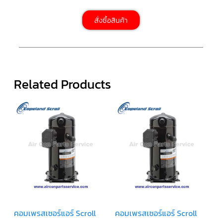
สาย
เซ็นเซอร์/
สั่งซื้อสินค้า
สาย
ฟรีส
เซอร์
แอร์
TRANE
ปั๊ม
Related Products
น้ำ
ทิ้ง
แอร์
น้ำยา
แอร์/
น้ำยา
ล้าง
ระบบ/
น้ำมัน
คอมเพรสเซอร์
อะไหล่
ใน
งาน
แอร์
คอมเพรสเซอร์แอร์ Scroll
คอมเพรสเซอร์แอร์ Scroll