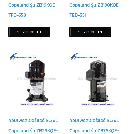
ฟิล
Copeland รุ่น ZB19KQE-
Copeland รุ่น ZB130KQE-
เตอร์
ดราย
เอ
TFD-558
TED-551
อร์
แมก
READ MORE
READ MORE
เนติ
ก
คอนแทค
เตอร์
แค
ปรัน/
รัน
คา
ปา
ซิ
เตอร์
แค
ป
สตาร์ท/
สตาร์ท
คา
ปา
คอมเพรสเซอร์แอร์ Scroll
คอมเพรสเซอร์แอร์ Scroll
ซิ
เตอร์
Copeland รุ่น ZB29KQE-
Copeland รุ่น ZB76KQE-