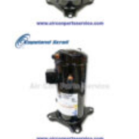
สาย
ตัว
ยิง
รีโมท
แอร์
รู
ม
เท
อร์
โม
สตัท
ชุด
คอนโทรล
แอร์
TRANE
รีโมท
แอร์
TRANE
แบบ
มี
สาย
และ
ไร้
สาย