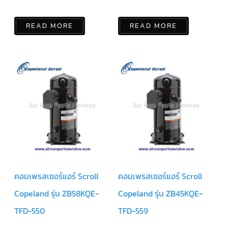
ร์
คอนโทรล
READ MORE
READ MORE
แค
ปทิ้วบ์
ท่อ
ทองแดง
เครื่อง
มือ
ช่าง
แอร์
อะไหล่
แอร์
DAIKIN
เกี่ยว
คอมเพรสเซอร์แอร์ Scroll
คอมเพรสเซอร์แอร์ Scroll
กับ
เรา
Copeland รุ่น ZB58KQE-
Copeland รุ่น ZB45KQE-
บริการ
TFD-550
TFD-559
ติด
ตั้ง