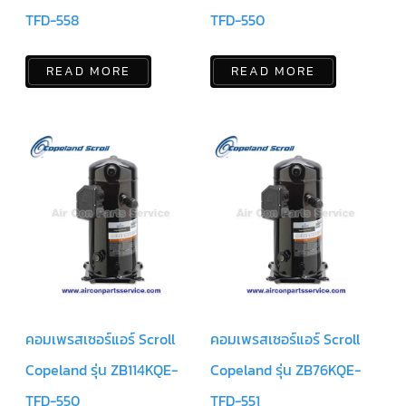
แคป
TFD-558
TFD-550
พัดลม/
คา
ปา
ซิ
READ MORE
READ MORE
เตอร์
มอเตอร์
พัดลม
ไทม์
เม
อร์
แอร์
อุปกรณ์
ควบคุม
แรง
ดัน
เอ็กซ์
แปนชั่
นวาล์ว
คอมเพรสเซอร์แอร์ Scroll
คอมเพรสเซอร์แอร์ Scroll
Copeland รุ่น ZB114KQE-
Copeland รุ่น ZB76KQE-
เพ
รส
เชอ
TFD-550
TFD-551