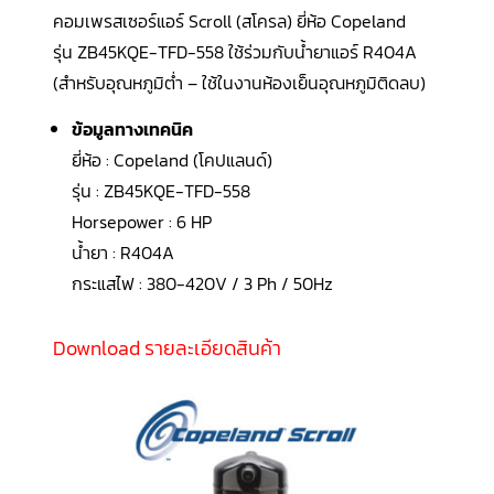
LG
คอมเพรสเซอร์แอร์ Scroll (สโครล) ยี่ห้อ Copeland
น้ำยา
แอร์
รุ่น ZB45KQE-TFD-558 ใช้ร่วมกับน้ำยาแอร์
R404A
R32
(สำหรับอุณหภูมิต่ำ – ใช้ในงานห้องเย็นอุณหภูมิติดลบ)
คอมเพรสเซอร์
แอร์
ข้อมูลทางเทคนิค
DAIKIN
ยี่ห้อ : Copeland (โคปแลนด์)
คอมเพรสเซอร์
รุ่น : ZB45KQE-TFD-558
แอร์
ลูกสูบ
Horsepower : 6 HP
น้ำยา : R404A
คอมเพรสเซอร์
กระแสไฟ : 380-420V / 3 Ph / 50Hz
แอร์
ลูกสูบ
TECUMSEH
Download รายละเอียดสินค้า
คอมเพรสเซอร์
แอร์
ลูกสูบ
KULTHORN
คอมเพรสเซอร์
ตู้
เย็น