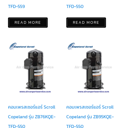
แคป
TFD-559
TFD-550
พัดลม/
คา
ปา
ซิ
READ MORE
READ MORE
เตอร์
มอเตอร์
พัดลม
ไทม์
เม
อร์
แอร์
อุปกรณ์
ควบคุม
แรง
ดัน
เอ็กซ์
แปนชั่
นวาล์ว
คอมเพรสเซอร์แอร์ Scroll
คอมเพรสเซอร์แอร์ Scroll
Copeland รุ่น ZB76KQE-
Copeland รุ่น ZB95KQE-
เพ
รส
เชอ
TFD-550
TFD-550