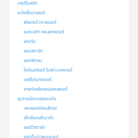
เทอร์โมสตัท
อะไหล่ในงานแอร์
ฟิลเตอร์ ดรายเออร์
แมกเนติก คอนแทคเตอร์
แคปรัน
แคปสตาร์ท
แคปพัดลม
ไทม์เมอร์แอร์ รีเลย์ เบรคเกอร์
เฟสโปรเทคเตอร์
สายหัวหลักคอมเพรสเซอร์
อุปกรณ์ควบคุมแรงดัน
เพรสเชอร์คอนโทรล
เอ็กซ์แปนชั่นวาล์ว
เซอร์วิสวาล์ว
แคปทิ้วบ์/สแตนเนอร์