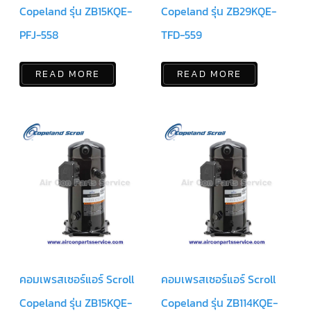
ฟิล
Copeland รุ่น ZB15KQE-
Copeland รุ่น ZB29KQE-
เตอร์
ดราย
เอ
PFJ-558
TFD-559
อร์
แมก
READ MORE
READ MORE
เนติ
ก
คอนแทค
เตอร์
แค
ปรัน/
รัน
คา
ปา
ซิ
เตอร์
แค
ป
สตาร์ท/
สตาร์ท
คา
ปา
คอมเพรสเซอร์แอร์ Scroll
คอมเพรสเซอร์แอร์ Scroll
ซิ
เตอร์
Copeland รุ่น ZB15KQE-
Copeland รุ่น ZB114KQE-