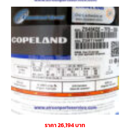
ตัว
ยิง
รีโมท
แอร์
TRANE
รู
ม
เท
อร์
โม
สตัท
แอร์
TRANE
แผง
คอนโทรล
แอร์
TRANE
จอ
รับ
สัญญาณ
แอร์
TRANE
ราคา 26,194 บาท