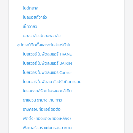
ไซด์กลาส
โซลินอยด์วาล์ว
เช็ควาล์ว
บอลวาล์ว ชัตออฟวาล์ว
อุปกรณ์ติดตั้งและอะไหล่แอร์ทั่วไป
โบลเวอร์ ใบพัดลมแอร์ TRANE
โบลเวอร์ ใบพัดลมแอร์ DAIKIN
โบลเวอร์ ใบพัดลมแอร์ Carrier
โบลเวอร์ ใบพัดลม ตัวปรับทิศทางลม
โครงคอยล์ร้อน โครงคอยล์เย็น
ขาแขวน ขายาง เทป กาว
รางครอบท่อแอร์ ข้อต่อ
ฟิตติ้ง (ทองแดง/ทองเหลือง)
ฟิลเตอร์แอร์ แผ่นกรองอากาศ