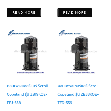
ร์
คอนโทรล
READ MORE
READ MORE
แค
ปทิ้วบ์
ท่อ
ทองแดง
เครื่อง
มือ
ช่าง
แอร์
อะไหล่
แอร์
DAIKIN
เกี่ยว
คอมเพรสเซอร์แอร์ Scroll
คอมเพรสเซอร์แอร์ Scroll
กับ
เรา
Copeland รุ่น ZB19KQE-
Copeland รุ่น ZB38KQE-
บริการ
PFJ-558
TFD-559
ติด
ตั้ง