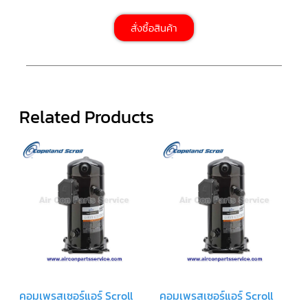
สาย
เซ็นเซอร์/
สั่งซื้อสินค้า
สาย
ฟรีส
เซอร์
แอร์
TRANE
ปั๊ม
Related Products
น้ำ
ทิ้ง
แอร์
น้ำยา
แอร์/
น้ำยา
ล้าง
ระบบ/
น้ำมัน
คอมเพรสเซอร์
อะไหล่
ใน
งาน
แอร์
คอมเพรสเซอร์แอร์ Scroll
คอมเพรสเซอร์แอร์ Scroll