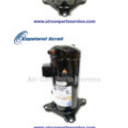
สาย
ตัว
ยิง
รีโมท
แอร์
รู
ม
เท
อร์
โม
สตัท
ชุด
คอนโทรล
แอร์
TRANE
รีโมท
แอร์
TRANE
แบบ
มี
สาย
และ
ไร้
สาย