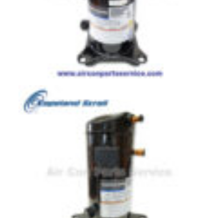
มอเตอร์
RUAMTHONG
มอเตอร์
SIRIPAT
มอเตอร์
KRUGER
อะไหล่
แอร์
ชุด
คอนโทรล
แอร์
รีโมท
แอร์
แบบ
มี
สาย
และ
ไร้