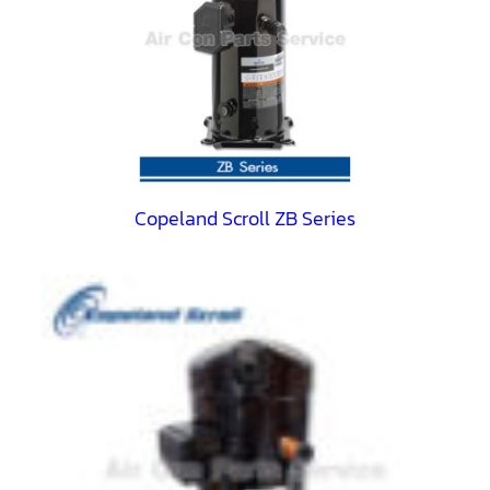
ตู้
แช่
HITACHI
คอมเพรสเซอร์
ตู้
เย็น
ตู้
แช่
KULTHORN
มอเตอร์
Copeland Scroll ZB Series
แอร์
มอเตอร์
TRANE
มอเตอร์
CARRIER
มอเตอร์
DAIKIN
มอเตอร์
FASCO