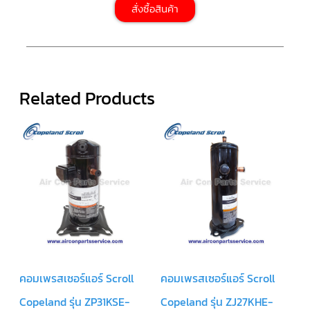
สั่งซื้อสินค้า
สาย
เซ็นเซอร์/
สาย
ฟรีส
เซอร์
แอร์
TRANE
Related Products
ปั๊ม
น้ำ
ทิ้ง
แอร์
น้ำยา
แอร์/
น้ำยา
ล้าง
ระบบ/
น้ำมัน
คอมเพรสเซอร์
อะไหล่
ใน
งาน
แอร์
คอมเพรสเซอร์แอร์ Scroll
คอมเพรสเซอร์แอร์ Scroll
Copeland รุ่น ZP31KSE-
Copeland รุ่น ZJ27KHE-