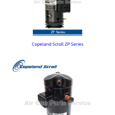
ตู้
แช่
HITACHI
คอมเพรสเซอร์
ตู้
เย็น
ตู้
แช่
KULTHORN
Copeland Scroll ZP Series
มอเตอร์
แอร์
มอเตอร์
TRANE
มอเตอร์
CARRIER
มอเตอร์
DAIKIN
มอเตอร์
FASCO