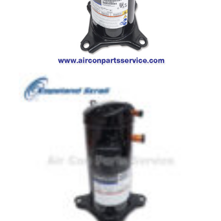
มอเตอร์
RUAMTHONG
มอเตอร์
SIRIPAT
มอเตอร์
KRUGER
อะไหล่
แอร์
ชุด
คอนโทรล
แอร์
รีโมท
แอร์
แบบ
มี
สาย
และ
ไร้