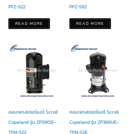
ฟิล
เตอร์
PFZ-522
PFZ-582
ดราย
เอ
อร์
READ MORE
READ MORE
แมก
เนติ
ก
คอนแทค
เตอร์
แค
ปรัน/
รัน
คา
ปา
ซิ
เตอร์
แค
ป
สตาร์ท/
สตาร์ท
คอมเพรสเซอร์แอร์ Scroll
คอมเพรสเซอร์แอร์ Scroll
คา
ปา
Copeland รุ่น ZP31KSE-
Copeland รุ่น ZP36KUE-
ซิ
เตอร์
TFM-522
TFM-52E