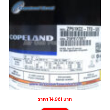
ตัว
ยิง
รีโมท
แอร์
TRANE
รู
ม
เท
อร์
โม
สตัท
แอร์
TRANE
แผง
คอนโทรล
แอร์
TRANE
จอ
รับ
สัญญาณ
ราคา 14,961 บาท
แอร์
TRANE