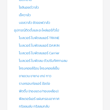
โซลินอยด์วาล์ว
เช็ควาล์ว
บอลวาล์ว ชัตออฟวาล์ว
อุปกรณ์ติดตั้งและอะไหล่แอร์ทั่วไป
โบลเวอร์ ใบพัดลมแอร์ TRANE
โบลเวอร์ ใบพัดลมแอร์ DAIKIN
โบลเวอร์ ใบพัดลมแอร์ Carrier
โบลเวอร์ ใบพัดลม ตัวปรับทิศทางลม
โครงคอยล์ร้อน โครงคอยล์เย็น
ขาแขวน ขายาง เทป กาว
รางครอบท่อแอร์ ข้อต่อ
ฟิตติ้ง (ทองแดง/ทองเหลือง)
ฟิลเตอร์แอร์ แผ่นกรองอากาศ
กริลลมส่ง กริลลมกลับ