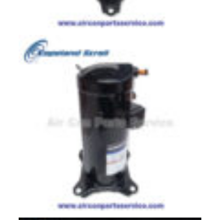
สาย
ตัว
ยิง
รีโมท
แอร์
รู
ม
เท
อร์
โม
สตัท
ชุด
คอนโทรล
แอร์
TRANE
รีโมท
แอร์
TRANE
แบบ
มี
สาย
และ
ไร้
สาย