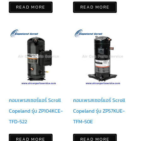
ร์
คอนโทรล
READ MORE
READ MORE
แค
ปทิ้วบ์
ท่อ
ทองแดง
เครื่อง
มือ
ช่าง
แอร์
อะไหล่
แอร์
DAIKIN
คอมเพรสเซอร์แอร์ Scroll
คอมเพรสเซอร์แอร์ Scroll
เกี่ยว
กับ
Copeland รุ่น ZP104KCE-
Copeland รุ่น ZP57KUE-
เรา
TFD-522
TFM-50E
บริการ
ติด
ตั้ง
READ MORE
READ MORE