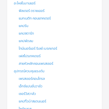
อะไหล่ในงานแอร์
ฟิลเตอร์ ดรายเออร์
แมกเนติก คอนแทคเตอร์
แคปรัน
แคปสตาร์ท
แคปพัดลม
ไทม์เมอร์แอร์ รีเลย์ เบรคเกอร์
เฟสโปรเทคเตอร์
สายหัวหลักคอมเพรสเซอร์
อุปกรณ์ควบคุมแรงดัน
เพรสเชอร์คอนโทรล
เอ็กซ์แปนชั่นวาล์ว
เซอร์วิสวาล์ว
แคปทิ้วบ์/สแตนเนอร์
ไซด์กลาส