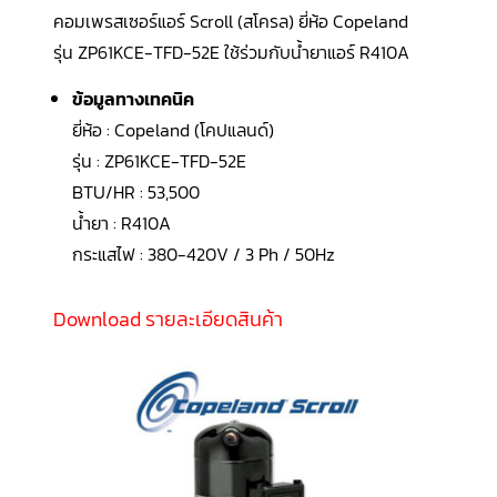
LG
คอมเพรสเซอร์แอร์ Scroll (สโครล) ยี่ห้อ Copeland
น้ำยา
แอร์
รุ่น ZP61KCE-TFD-52E ใช้ร่วมกับน้ำยาแอร์
R410A
R32
ข้อมูลทางเทคนิค
คอมเพรสเซอร์
แอร์
ยี่ห้อ : Copeland (โคปแลนด์)
DAIKIN
รุ่น : ZP61KCE-TFD-52E
คอมเพรสเซอร์
BTU/HR : 53,500
แอร์
ลูกสูบ
น้ำยา : R410A
กระแสไฟ : 380-420V / 3 Ph / 50Hz
คอมเพรสเซอร์
แอร์
ลูกสูบ
Download รายละเอียดสินค้า
TECUMSEH
คอมเพรสเซอร์
แอร์
ลูกสูบ
KULTHORN
คอมเพรสเซอร์
ตู้
เย็น