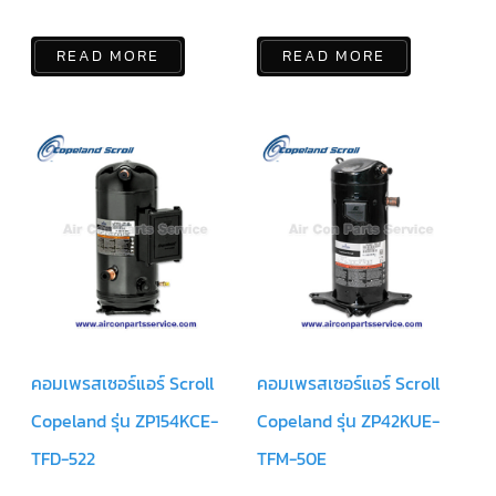
แคป
พัดลม/
คา
READ MORE
READ MORE
ปา
ซิ
เตอร์
มอเตอร์
พัดลม
ไทม์
เม
อร์
แอร์
อุปกรณ์
ควบคุม
แรง
ดัน
เอ็กซ์
คอมเพรสเซอร์แอร์ Scroll
คอมเพรสเซอร์แอร์ Scroll
แปนชั่
นวาล์ว
Copeland รุ่น ZP154KCE-
Copeland รุ่น ZP42KUE-
เพ
TFD-522
TFM-50E
รส
เชอ