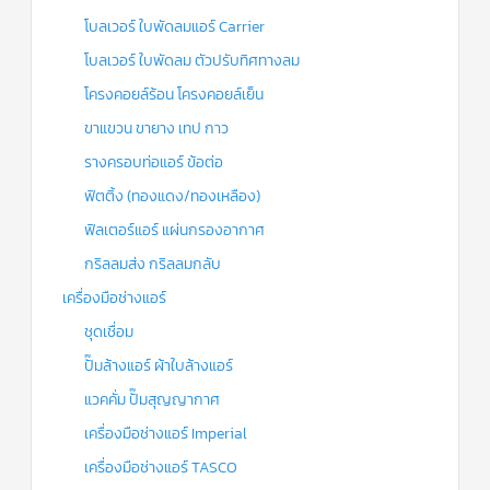
โบลเวอร์ ใบพัดลมแอร์ Carrier
โบลเวอร์ ใบพัดลม ตัวปรับทิศทางลม
โครงคอยล์ร้อน โครงคอยล์เย็น
ขาแขวน ขายาง เทป กาว
รางครอบท่อแอร์ ข้อต่อ
ฟิตติ้ง (ทองแดง/ทองเหลือง)
ฟิลเตอร์แอร์ แผ่นกรองอากาศ
กริลลมส่ง กริลลมกลับ
เครื่องมือช่างแอร์
ชุดเชื่อม
ปั๊มล้างแอร์ ผ้าใบล้างแอร์
แวคคั่ม ปั๊มสุญญากาศ
เครื่องมือช่างแอร์ Imperial
เครื่องมือช่างแอร์ TASCO