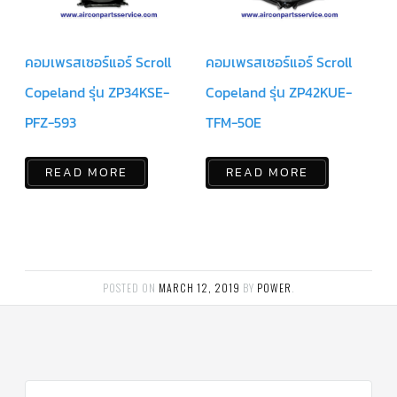
แคป
พัดลม/
คา
ปา
คอมเพรสเซอร์แอร์ Scroll
คอมเพรสเซอร์แอร์ Scroll
ซิ
เตอร์
Copeland รุ่น ZP34KSE-
Copeland รุ่น ZP42KUE-
มอเตอร์
พัดลม
PFZ-593
TFM-50E
ไทม์
เม
อร์
READ MORE
READ MORE
แอร์
อุปกรณ์
ควบคุม
แรง
ดัน
POSTED ON
MARCH 12, 2019
BY
POWER
.
เอ็กซ์
แปนชั่
นวาล์ว
เพ
รส
เชอ