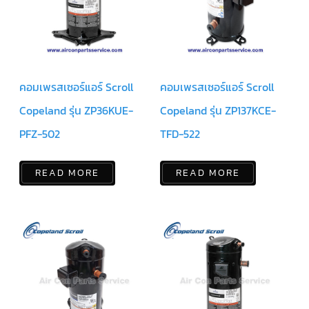
สาย
เซ็นเซอร์/
สาย
ฟรีส
เซอร์
แอร์
TRANE
คอมเพรสเซอร์แอร์ Scroll
คอมเพรสเซอร์แอร์ Scroll
ปั๊ม
Copeland รุ่น ZP36KUE-
Copeland รุ่น ZP137KCE-
น้ำ
ทิ้ง
แอร์
PFZ-502
TFD-522
น้ำยา
แอร์/
READ MORE
READ MORE
น้ำยา
ล้าง
ระบบ/
น้ำมัน
คอมเพรสเซอร์
อะไหล่
ใน
งาน
แอร์