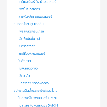
ไทม์เมอร์แอร์ รีเลย์ เบรคเกอร์
เฟสโปรเทคเตอร์
สายหัวหลักคอมเพรสเซอร์
อุปกรณ์ควบคุมแรงดัน
เพรสเชอร์คอนโทรล
เอ็กซ์แปนชั่นวาล์ว
เซอร์วิสวาล์ว
แคปทิ้วบ์/สแตนเนอร์
ไซด์กลาส
โซลินอยด์วาล์ว
เช็ควาล์ว
บอลวาล์ว ชัตออฟวาล์ว
อุปกรณ์ติดตั้งและอะไหล่แอร์ทั่วไป
โบลเวอร์ ใบพัดลมแอร์ TRANE
โบลเวอร์ ใบพัดลมแอร์ DAIKIN