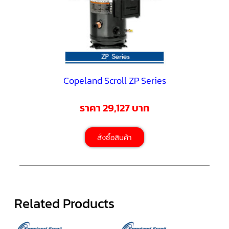
ตู้
แช่
HITACHI
คอมเพรสเซอร์
ตู้
เย็น
ตู้
แช่
KULTHORN
Copeland Scroll ZP Series
มอเตอร์
ราคา 29,127 บาท
แอร์
มอเตอร์
สั่งซื้อสินค้า
TRANE
มอเตอร์
CARRIER
มอเตอร์
DAIKIN
Related Products
มอเตอร์
FASCO