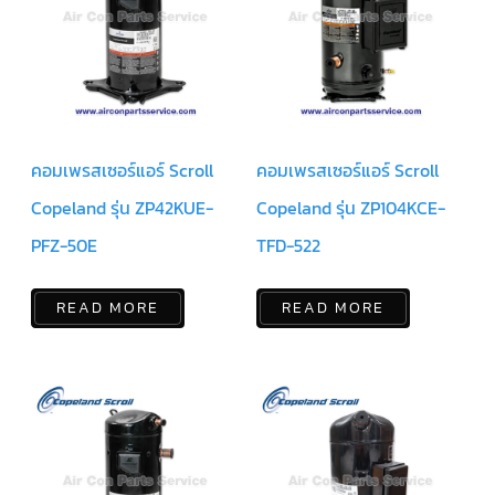
ตัว
ยิง
รีโมท
แอร์
TRANE
รู
คอมเพรสเซอร์แอร์ Scroll
คอมเพรสเซอร์แอร์ Scroll
ม
เท
อร์
Copeland รุ่น ZP42KUE-
Copeland รุ่น ZP104KCE-
โม
สตัท
PFZ-50E
TFD-522
แอร์
TRANE
READ MORE
READ MORE
แผง
คอนโทรล
แอร์
TRANE
จอ
รับ
สัญญาณ
แอร์
TRANE