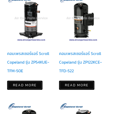
มอเตอร์
RUAMTHONG
มอเตอร์
SIRIPAT
มอเตอร์
KRUGER
คอมเพรสเซอร์แอร์ Scroll
คอมเพรสเซอร์แอร์ Scroll
อะไหล่
แอร์
Copeland รุ่น ZP54KUE-
Copeland รุ่น ZP122KCE-
ชุด
TFM-50E
TFD-522
คอนโทรล
แอร์
READ MORE
READ MORE
รีโมท
แอร์
แบบ
มี
สาย
และ
ไร้