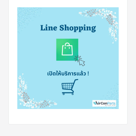
ร์
คอนโทรล
แค
ปทิ้วบ์
ท่อ
ทองแดง
เครื่อง
มือ
ช่าง
แอร์
อะไหล่
แอร์
DAIKIN
เกี่ยว
กับ
เรา
บริการ
ติด
ตั้ง