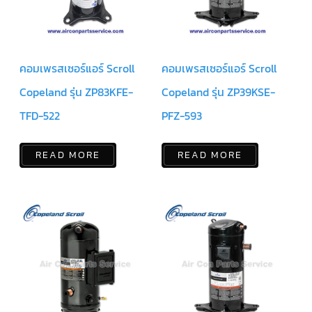
ฟิล
เตอร์
ดราย
เอ
อร์
คอมเพรสเซอร์แอร์ Scroll
คอมเพรสเซอร์แอร์ Scroll
แมก
เนติ
ก
Copeland รุ่น ZP83KFE-
Copeland รุ่น ZP39KSE-
คอนแทค
เตอร์
TFD-522
PFZ-593
แค
ปรัน/
READ MORE
READ MORE
รัน
คา
ปา
ซิ
เตอร์
แค
ป
สตาร์ท/
สตาร์ท
คา
ปา
ซิ
เตอร์