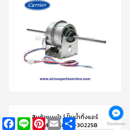
สินค้าแนะนำ | ปั๊มน้ำทิ้งแอร์
Facebook
Line
Pinterest
Email
Share
WINMAX รุ่น PF-30225B