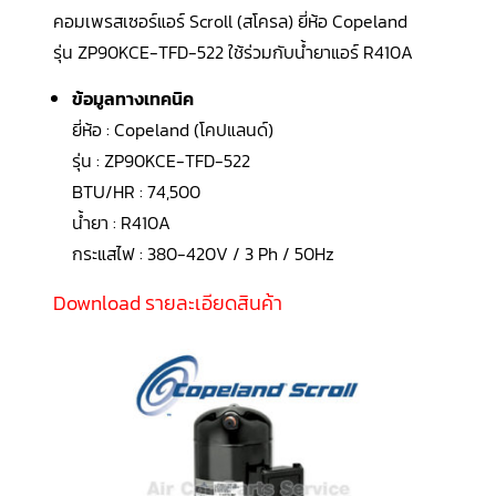
LG
คอมเพรสเซอร์แอร์ Scroll (สโครล) ยี่ห้อ Copeland
น้ำยา
แอร์
รุ่น ZP90KCE-TFD-522 ใช้ร่วมกับน้ำยาแอร์
R410A
R32
ข้อมูลทางเทคนิค
คอมเพรสเซอร์
แอร์
ยี่ห้อ : Copeland (โคปแลนด์)
DAIKIN
รุ่น : ZP90KCE-TFD-522
คอมเพรสเซอร์
BTU/HR : 74,500
แอร์
ลูกสูบ
น้ำยา : R410A
กระแสไฟ : 380-420V / 3 Ph / 50Hz
คอมเพรสเซอร์
แอร์
Download รายละเอียดสินค้า
ลูกสูบ
TECUMSEH
คอมเพรสเซอร์
แอร์
ลูกสูบ
KULTHORN
คอมเพรสเซอร์
ตู้
เย็น