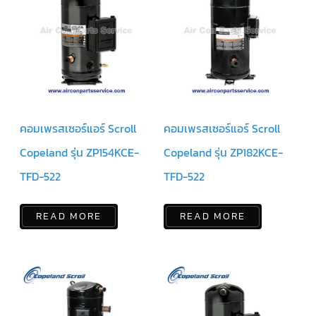
สาย
ตัว
ยิง
รีโมท
แอร์
รู
ม
เท
อร์
คอมเพรสเซอร์แอร์ Scroll
คอมเพรสเซอร์แอร์ Scroll
โม
สตัท
Copeland รุ่น ZP154KCE-
Copeland รุ่น ZP182KCE-
ชุด
TFD-522
TFD-522
คอนโทรล
แอร์
TRANE
READ MORE
READ MORE
รีโมท
แอร์
TRANE
แบบ
มี
สาย
และ
ไร้
สาย