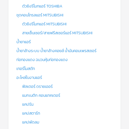
ตัวยิงรีโมทแอร์ TOSHIBA
ชุดคอนโทรลแอร์ MITSUBISHI
ตัวยิงรีโมทแอร์ MITSUBISHI
สายเซ็นเซอร์/สายฟรีสเซอร์แอร์ MITSUBISHI
น้ำยาแอร์
น้ำยาล้างระบบ น้ำยาล้างคอยล์ น้ำมันคอมเพรสเซอร์
ท่อทองแดง ฉนวนหุ้มท่อทองแดง
เทอร์โมสตัท
อะไหล่ในงานแอร์
ฟิลเตอร์ ดรายเออร์
แมกเนติก คอนแทคเตอร์
แคปรัน
แคปสตาร์ท
แคปพัดลม