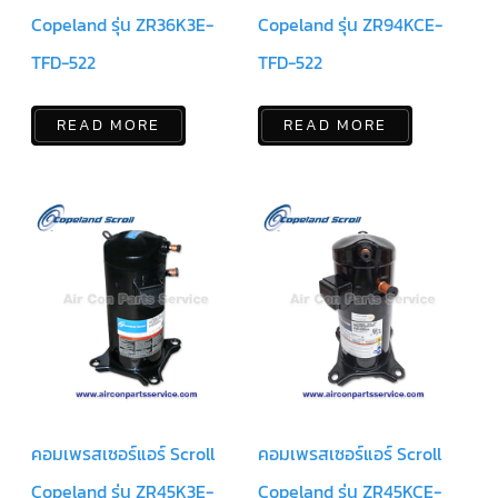
สาย
Copeland รุ่น ZR36K3E-
Copeland รุ่น ZR94KCE-
เซ็นเซอร์/
สาย
TFD-522
TFD-522
ฟรีส
เซอร์
แอร์
TRANE
READ MORE
READ MORE
ปั๊ม
น้ำ
ทิ้ง
แอร์
น้ำยา
แอร์/
น้ำยา
ล้าง
ระบบ/
น้ำมัน
คอมเพรสเซอร์
อะไหล่
ใน
งาน
แอร์
คอมเพรสเซอร์แอร์ Scroll
คอมเพรสเซอร์แอร์ Scroll
Copeland รุ่น ZR45K3E-
Copeland รุ่น ZR45KCE-