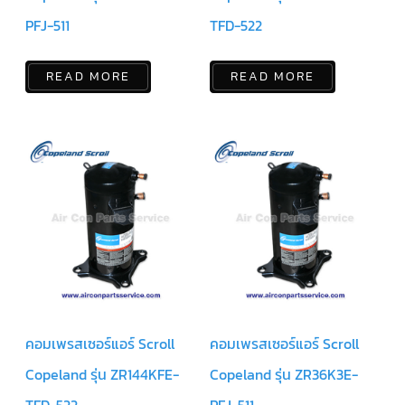
ฟิล
เตอร์
PFJ-511
TFD-522
ดราย
เอ
อร์
READ MORE
READ MORE
แมก
เนติ
ก
คอนแทค
เตอร์
แค
ปรัน/
รัน
คา
ปา
ซิ
เตอร์
แค
ป
สตาร์ท/
สตาร์ท
คอมเพรสเซอร์แอร์ Scroll
คอมเพรสเซอร์แอร์ Scroll
คา
ปา
ซิ
Copeland รุ่น ZR144KFE-
Copeland รุ่น ZR36K3E-
เตอร์