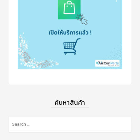
ร์
คอนโทรล
แค
ปทิ้วบ์
ท่อ
ทองแดง
เครื่อง
มือ
ช่าง
แอร์
อะไหล่
แอร์
DAIKIN
ค้นหาสินค้า
เกี่ยว
กับ
เรา
บริการ
ติด
ตั้ง