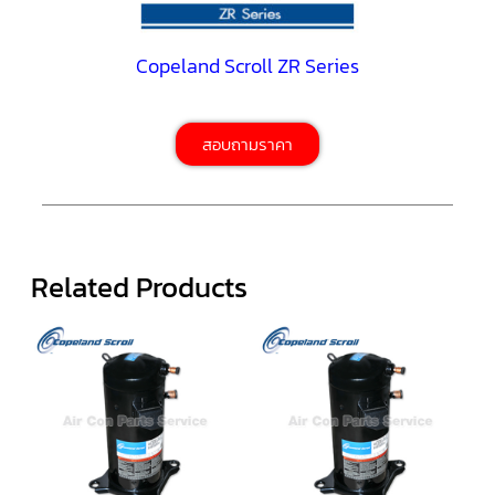
ตู้
แช่
HITACHI
Copeland Scroll ZR Series
คอมเพรสเซอร์
ตู้
เย็น
ตู้
สอบถามราคา
แช่
KULTHORN
มอเตอร์
แอร์
Related Products
มอเตอร์
TRANE
มอเตอร์
CARRIER
มอเตอร์
DAIKIN
มอเตอร์
FASCO