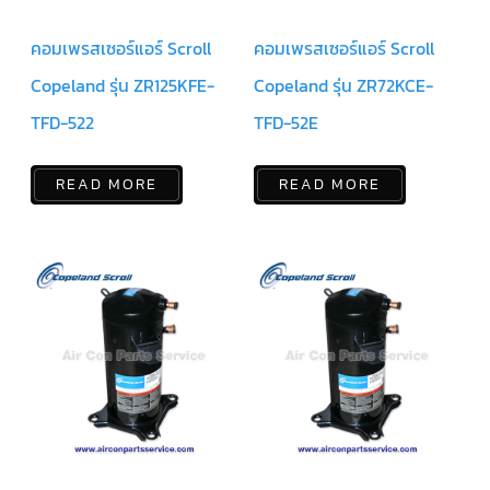
สาย
คอมเพรสเซอร์แอร์ Scroll
คอมเพรสเซอร์แอร์ Scroll
ตัว
ยิง
รีโมท
Copeland รุ่น ZR125KFE-
Copeland รุ่น ZR72KCE-
แอร์
TFD-522
TFD-52E
รู
ม
เท
READ MORE
READ MORE
อร์
โม
สตัท
ชุด
คอนโทรล
แอร์
TRANE
รีโมท
แอร์
TRANE
แบบ
มี
สาย
และ
ไร้
สาย