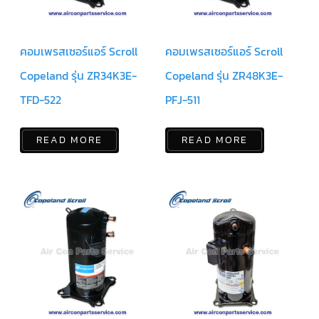
มอเตอร์
RUAMTHONG
คอมเพรสเซอร์แอร์ Scroll
คอมเพรสเซอร์แอร์ Scroll
มอเตอร์
Copeland รุ่น ZR34K3E-
Copeland รุ่น ZR48K3E-
SIRIPAT
TFD-522
PFJ-511
มอเตอร์
KRUGER
READ MORE
READ MORE
อะไหล่
แอร์
ชุด
คอนโทรล
แอร์
รีโมท
แอร์
แบบ
มี
สาย
และ
ไร้