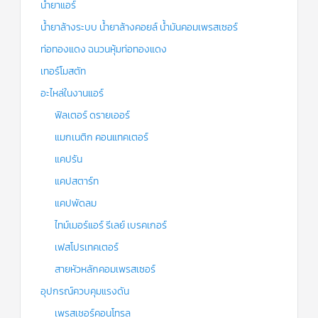
น้ำยาแอร์
น้ำยาล้างระบบ น้ำยาล้างคอยล์ น้ำมันคอมเพรสเซอร์
ท่อทองแดง ฉนวนหุ้มท่อทองแดง
เทอร์โมสตัท
อะไหล่ในงานแอร์
ฟิลเตอร์ ดรายเออร์
แมกเนติก คอนแทคเตอร์
แคปรัน
แคปสตาร์ท
แคปพัดลม
ไทม์เมอร์แอร์ รีเลย์ เบรคเกอร์
เฟสโปรเทคเตอร์
สายหัวหลักคอมเพรสเซอร์
อุปกรณ์ควบคุมแรงดัน
เพรสเชอร์คอนโทรล