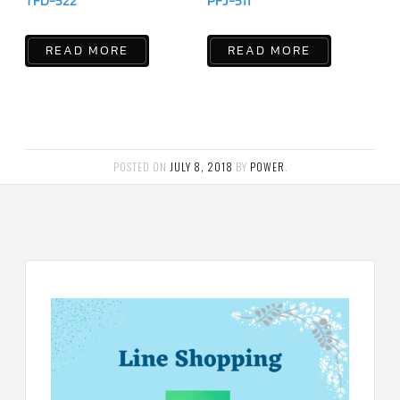
TFD-522
PFJ-511
แคป
พัดลม/
คา
READ MORE
READ MORE
ปา
ซิ
เตอร์
มอเตอร์
พัดลม
ไทม์
เม
อร์
POSTED ON
JULY 8, 2018
BY
POWER
.
แอร์
อุปกรณ์
ควบคุม
แรง
ดัน
เอ็กซ์
แปนชั่
นวาล์ว
เพ
รส
เชอ