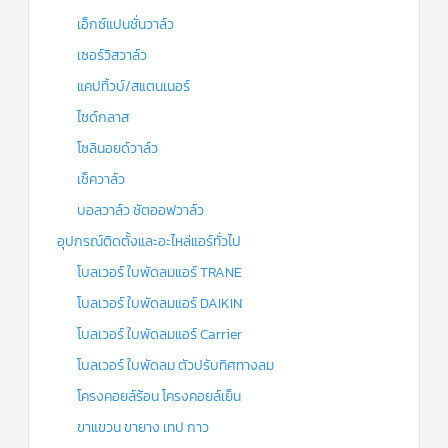
เอ็กซ์แปนชั่นวาล์ว
เซอร์วิสวาล์ว
แคปทิ้วบ์/สแตนเนอร์
ไซด์กลาส
โซลินอยด์วาล์ว
เช็ควาล์ว
บอลวาล์ว ชัตออฟวาล์ว
อุปกรณ์ติดตั้งและอะไหล่แอร์ทั่วไป
โบลเวอร์ ใบพัดลมแอร์ TRANE
โบลเวอร์ ใบพัดลมแอร์ DAIKIN
โบลเวอร์ ใบพัดลมแอร์ Carrier
โบลเวอร์ ใบพัดลม ตัวปรับทิศทางลม
โครงคอยล์ร้อน โครงคอยล์เย็น
ขาแขวน ขายาง เทป กาว