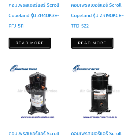
คอมเพรสเซอร์แอร์ Scroll
คอมเพรสเซอร์แอร์ Scroll
ตัว
Copeland รุ่น ZR40K3E-
Copeland รุ่น ZR190KCE-
ยิง
รีโมท
PFJ-511
TFD-522
แอร์
TRANE
รู
READ MORE
READ MORE
ม
เท
อร์
โม
สตัท
แอร์
TRANE
แผง
คอนโทรล
แอร์
TRANE
จอ
รับ
สัญญาณ
แอร์
TRANE
คอมเพรสเซอร์แอร์ Scroll
คอมเพรสเซอร์แอร์ Scroll