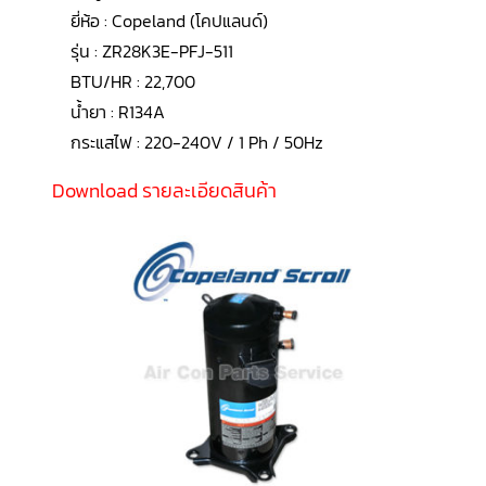
LG
ยี่ห้อ : Copeland (โคปแลนด์)
น้ำยา
แอร์
รุ่น : ZR28K3E-PFJ-511
R32
BTU/HR : 22,700
คอมเพรสเซอร์
น้ำยา : R134A
แอร์
DAIKIN
กระแสไฟ : 220-240V / 1 Ph / 50Hz
คอมเพรสเซอร์
Download รายละเอียดสินค้า
แอร์
ลูกสูบ
คอมเพรสเซอร์
แอร์
ลูกสูบ
TECUMSEH
คอมเพรสเซอร์
แอร์
ลูกสูบ
KULTHORN
คอมเพรสเซอร์
ตู้
เย็น