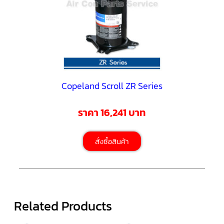
ตู้
แช่
HITACHI
คอมเพรสเซอร์
ตู้
เย็น
ตู้
แช่
KULTHORN
Copeland Scroll ZR Series
มอเตอร์
แอร์
ราคา 16,241 บาท
มอเตอร์
TRANE
สั่งซื้อสินค้า
มอเตอร์
CARRIER
มอเตอร์
DAIKIN
Related Products
มอเตอร์
FASCO