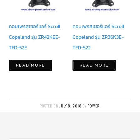
แคป
พัดลม/
คา
ปา
ซิ
คอมเพรสเซอร์แอร์ Scroll
คอมเพรสเซอร์แอร์ Scroll
เตอร์
มอเตอร์
Copeland รุ่น ZR42KEE-
Copeland รุ่น ZR36K3E-
พัดลม
TFD-52E
TFD-522
ไทม์
เม
อร์
แอร์
READ MORE
READ MORE
อุปกรณ์
ควบคุม
แรง
ดัน
เอ็กซ์
POSTED ON
JULY 8, 2018
BY
POWER
.
แปนชั่
นวาล์ว
เพ
รส
เชอ