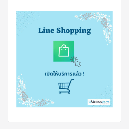
ร์
คอนโทรล
แค
ปทิ้วบ์
ท่อ
ทองแดง
เครื่อง
มือ
ช่าง
แอร์
อะไหล่
แอร์
DAIKIN
เกี่ยว
กับ
เรา
บริการ
ติด
ตั้ง