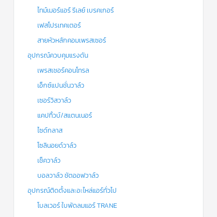
ไทม์เมอร์แอร์ รีเลย์ เบรคเกอร์
เฟสโปรเทคเตอร์
สายหัวหลักคอมเพรสเซอร์
อุปกรณ์ควบคุมแรงดัน
เพรสเชอร์คอนโทรล
เอ็กซ์แปนชั่นวาล์ว
เซอร์วิสวาล์ว
แคปทิ้วบ์/สแตนเนอร์
ไซด์กลาส
โซลินอยด์วาล์ว
เช็ควาล์ว
บอลวาล์ว ชัตออฟวาล์ว
อุปกรณ์ติดตั้งและอะไหล่แอร์ทั่วไป
โบลเวอร์ ใบพัดลมแอร์ TRANE