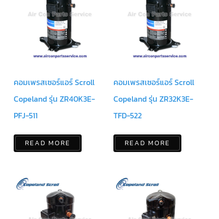
ตัว
ยิง
รีโมท
แอร์
TRANE
รู
ม
คอมเพรสเซอร์แอร์ Scroll
คอมเพรสเซอร์แอร์ Scroll
เท
อร์
โม
Copeland รุ่น ZR40K3E-
Copeland รุ่น ZR32K3E-
สตัท
แอร์
PFJ-511
TFD-522
TRANE
แผง
READ MORE
READ MORE
คอนโทรล
แอร์
TRANE
จอ
รับ
สัญญาณ
แอร์
TRANE