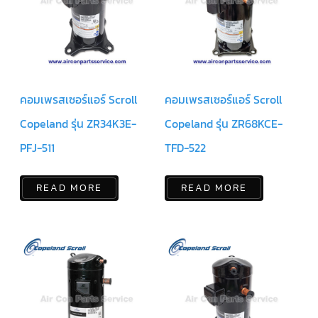
สาย
เซ็นเซอร์/
สาย
ฟรีส
เซอร์
แอร์
TRANE
คอมเพรสเซอร์แอร์ Scroll
คอมเพรสเซอร์แอร์ Scroll
ปั๊ม
น้ำ
Copeland รุ่น ZR34K3E-
Copeland รุ่น ZR68KCE-
ทิ้ง
แอร์
PFJ-511
TFD-522
น้ำยา
แอร์/
น้ำยา
READ MORE
READ MORE
ล้าง
ระบบ/
น้ำมัน
คอมเพรสเซอร์
อะไหล่
ใน
งาน
แอร์