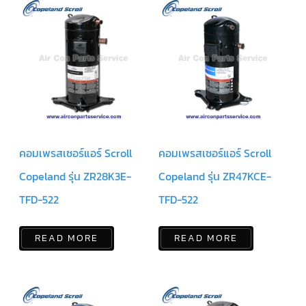
มอเตอร์
RUAMTHONG
มอเตอร์
SIRIPAT
มอเตอร์
KRUGER
อะไหล่
คอมเพรสเซอร์แอร์ Scroll
คอมเพรสเซอร์แอร์ Scroll
แอร์
Copeland รุ่น ZR28K3E-
Copeland รุ่น ZR47KCE-
ชุด
คอนโทรล
TFD-522
TFD-522
แอร์
READ MORE
READ MORE
รีโมท
แอร์
แบบ
มี
สาย
และ
ไร้