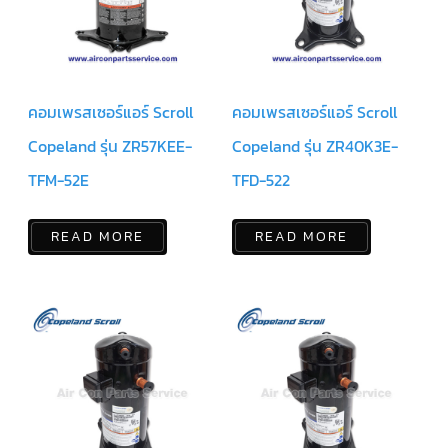
ฟิล
เตอร์
ดราย
เอ
อร์
แมก
คอมเพรสเซอร์แอร์ Scroll
คอมเพรสเซอร์แอร์ Scroll
เนติ
ก
คอนแทค
Copeland รุ่น ZR57KEE-
Copeland รุ่น ZR40K3E-
เตอร์
TFM-52E
TFD-522
แค
ปรัน/
รัน
READ MORE
READ MORE
คา
ปา
ซิ
เตอร์
แค
ป
สตาร์ท/
สตาร์ท
คา
ปา
ซิ
เตอร์