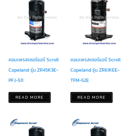
สาย
ตัว
ยิง
รีโมท
แอร์
รู
ม
เท
อร์
โม
คอมเพรสเซอร์แอร์ Scroll
คอมเพรสเซอร์แอร์ Scroll
สตัท
Copeland รุ่น ZR45K3E-
Copeland รุ่น ZR61KEE-
ชุด
คอนโทรล
PFJ-511
TFM-52E
แอร์
TRANE
READ MORE
READ MORE
รีโมท
แอร์
TRANE
แบบ
มี
สาย
และ
ไร้
สาย