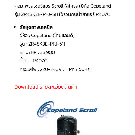
LG
คอมเพรสเซอร์แอร์ Scroll (สโครล) ยี่ห้อ Copeland
น้ำยา
แอร์
รุ่น ZR48K3E-PFJ-511 ใช้ร่วมกับน้ำยาแอร์
R407C
R32
ข้อมูลทางเทคนิค
คอมเพรสเซอร์
แอร์
ยี่ห้อ : Copeland (โคปแลนด์)
DAIKIN
รุ่น : ZR48K3E-PFJ-511
คอมเพรสเซอร์
BTU/HR : 38,900
แอร์
ลูกสูบ
น้ำยา : R407C
กระแสไฟ : 220-240V / 1 Ph / 50Hz
คอมเพรสเซอร์
แอร์
ลูกสูบ
Download รายละเอียดสินค้า
TECUMSEH
คอมเพรสเซอร์
แอร์
ลูกสูบ
KULTHORN
คอมเพรสเซอร์
ตู้
เย็น