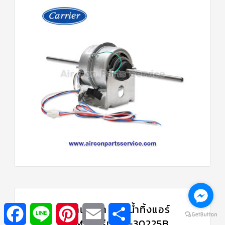
Facebook
Line
Pinterest
Email
Share
สินค้าแนะนำ | ปั๊มน้ำทิ้งแอร์
WINMAX รุ่น PF-30225B