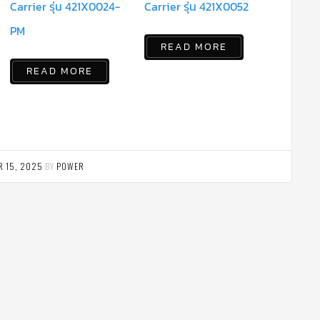
Carrier รุ่น 421X0024-
Carrier รุ่น 421X0052
PM
READ MORE
READ MORE
R 15, 2025
BY
POWER
.