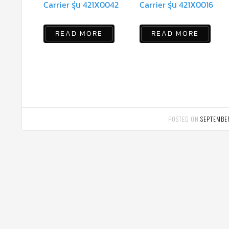
Carrier รุ่น 421X0042
Carrier รุ่น 421X0016
READ MORE
READ MORE
POSTED ON
SEPTEMBE