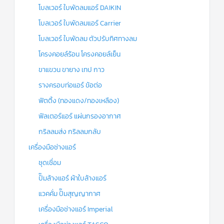
โบลเวอร์ ใบพัดลมแอร์ DAIKIN
โบลเวอร์ ใบพัดลมแอร์ Carrier
โบลเวอร์ ใบพัดลม ตัวปรับทิศทางลม
โครงคอยล์ร้อน โครงคอยล์เย็น
ขาแขวน ขายาง เทป กาว
รางครอบท่อแอร์ ข้อต่อ
ฟิตติ้ง (ทองแดง/ทองเหลือง)
ฟิลเตอร์แอร์ แผ่นกรองอากาศ
กริลลมส่ง กริลลมกลับ
เครื่องมือช่างแอร์
ชุดเชื่อม
ปั๊มล้างแอร์ ผ้าใบล้างแอร์
แวคคั่ม ปั๊มสุญญากาศ
เครื่องมือช่างแอร์ Imperial