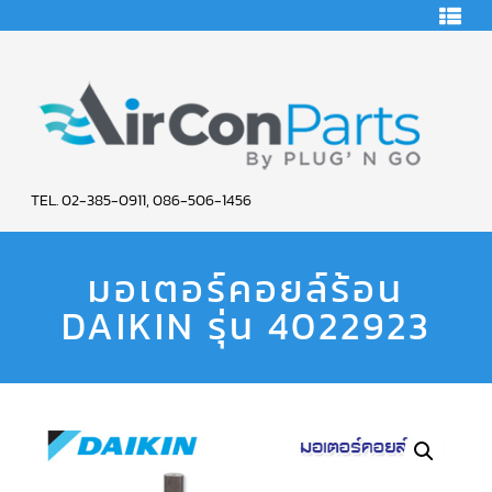
HOME
คอมเพรสเซอร์
แอร์
คอมเพรสเซอร์
แอร์
SCROLL
AIR
COPELAND
TEL. 02-385-0911, 086-506-1456
CON
คอมเพรสเซอร์
แอร์
มอเตอร์คอยล์ร้อน
PARTS
SCROLL
COPELAND
น้ำยา
DAIKIN รุ่น 4022923
SERVICE
แอร์
R22
คอมเพรสเซอร์
แอร์
SCROLL
COPELAND
น้ำยา
แอร์
R134A