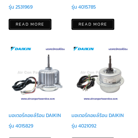
ฟิล
เตอร์
รุ่น 2531969
รุ่น 4015785
ดราย
เอ
อร์
READ MORE
READ MORE
แมก
เนติ
ก
คอนแทค
เตอร์
แค
ปรัน/
รัน
คา
ปา
ซิ
เตอร์
แค
ป
สตาร์ท/
สตาร์ท
มอเตอร์คอยล์ร้อน DAIKIN
มอเตอร์คอยล์ร้อน DAIKIN
คา
ปา
รุ่น 4015829
รุ่น 4021092
ซิ
เตอร์