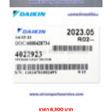
ตัว
ยิง
รีโมท
แอร์
TRANE
รู
ม
เท
อร์
โม
สตัท
แอร์
TRANE
แผง
คอนโทรล
แอร์
TRANE
จอ
รับ
สัญญาณ
แอร์
TRANE
ราคา 8,300 บาท