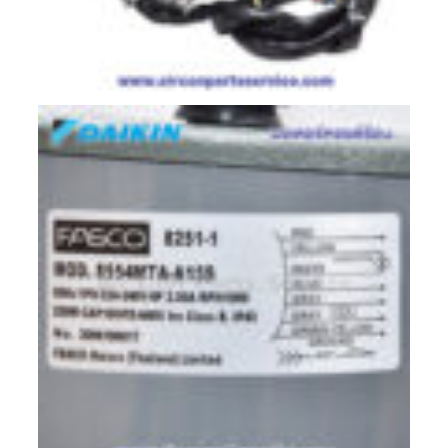
สาย
ตัว
ยิง
รีโมท
แอร์
รู
ม
เท
อร์
โม
สตัท
ชุด
คอนโทรล
แอร์
TRANE
รีโมท
แอร์
TRANE
แบบ
มี
สาย
และ
ไร้
สาย