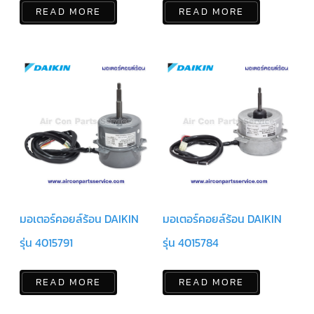
READ MORE
READ MORE
แคป
พัดลม/
คา
ปา
ซิ
เตอร์
มอเตอร์
พัดลม
ไทม์
เม
อร์
แอร์
อุปกรณ์
ควบคุม
แรง
ดัน
มอเตอร์คอยล์ร้อน DAIKIN
มอเตอร์คอยล์ร้อน DAIKIN
เอ็กซ์
รุ่น 4015791
รุ่น 4015784
แปนชั่
นวาล์ว
READ MORE
READ MORE
เพ
รส
เชอ