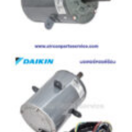
มอเตอร์
RUAMTHONG
มอเตอร์
SIRIPAT
มอเตอร์
KRUGER
อะไหล่
แอร์
ชุด
คอนโทรล
แอร์
รีโมท
แอร์
แบบ
มี
สาย
และ
ไร้