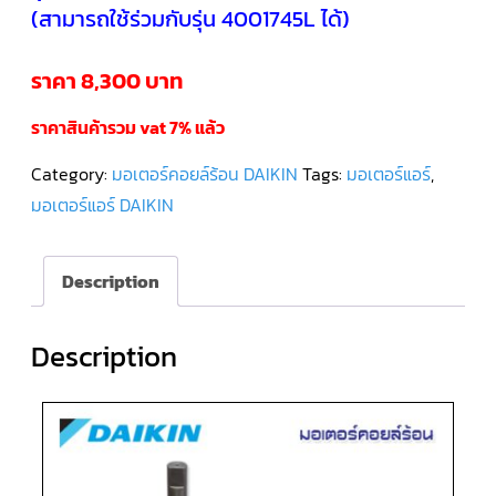
(สามารถใช้ร่วมกับรุ่น 4001745L ได้)
คอมเพรสเซอร์
แอร์
ราคา 8,300 บาท
SCROLL
DANFOSS
น้ำยา
แอร์
ราคาสินค้ารวม vat 7% แล้ว
R407C
Category:
มอเตอร์คอยล์ร้อน DAIKIN
Tags:
มอเตอร์แอร์
,
คอมเพรสเซอร์
มอเตอร์แอร์ DAIKIN
แอร์
ROTARY
SCI/MITSUBISHI
Description
คอมเพรสเซอร์
แอร์
ROTARY
SCI/MITSUBISHI
Description
น้ำยา
แอร์
R22
คอมเพรสเซอร์
แอร์
ROTARY
SCI/MITSUBISHI
น้ำยา