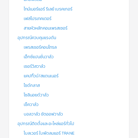
ไทม์เมอร์แอร์ รีเลย์ เบรคเกอร์
เฟสโปรเทคเตอร์
สายหัวหลักคอมเพรสเซอร์
อุปกรณ์ควบคุมแรงดัน
เพรสเชอร์คอนโทรล
เอ็กซ์แปนชั่นวาล์ว
เซอร์วิสวาล์ว
แคปทิ้วบ์/สแตนเนอร์
ไซด์กลาส
โซลินอยด์วาล์ว
เช็ควาล์ว
บอลวาล์ว ชัตออฟวาล์ว
อุปกรณ์ติดตั้งและอะไหล่แอร์ทั่วไป
โบลเวอร์ ใบพัดลมแอร์ TRANE