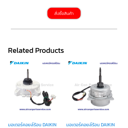
สาย
เซ็นเซอร์/
สาย
สั่งซื้อสินค้า
ฟรีส
เซอร์
แอร์
TRANE
ปั๊ม
น้ำ
Related Products
ทิ้ง
แอร์
น้ำยา
แอร์/
น้ำยา
ล้าง
ระบบ/
น้ำมัน
คอมเพรสเซอร์
อะไหล่
ใน
งาน
แอร์
มอเตอร์คอยล์ร้อน DAIKIN
มอเตอร์คอยล์ร้อน DAIKIN