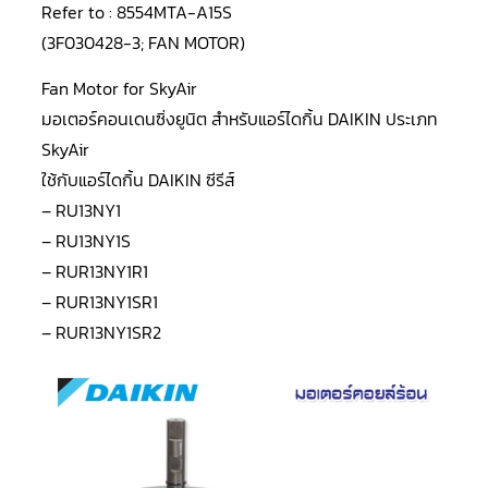
LG
Refer to : 8554MTA-A15S
น้ำยา
แอร์
(3F030428-3; FAN MOTOR)
R32
Fan Motor for SkyAir
คอมเพรสเซอร์
มอเตอร์คอนเดนซิ่งยูนิต สำหรับแอร์ไดกิ้น DAIKIN ประเภท
แอร์
DAIKIN
SkyAir
ใช้กับแอร์ไดกิ้น DAIKIN
ซีรีส์
คอมเพรสเซอร์
แอร์
– RU13NY1
ลูกสูบ
– RU13NY1S
คอมเพรสเซอร์
– RUR13NY1R1
แอร์
ลูกสูบ
– RUR13NY1SR1
TECUMSEH
– RUR13NY1SR2
คอมเพรสเซอร์
แอร์
ลูกสูบ
KULTHORN
คอมเพรสเซอร์
ตู้
เย็น