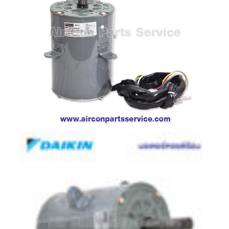
ตู้
แช่
HITACHI
คอมเพรสเซอร์
ตู้
เย็น
ตู้
แช่
KULTHORN
มอเตอร์
แอร์
มอเตอร์
TRANE
มอเตอร์
CARRIER
มอเตอร์
DAIKIN
มอเตอร์
FASCO