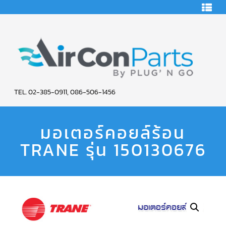
HOME
คอมเพรสเซอร์
แอร์
คอมเพรสเซอร์
แอร์
SCROLL
AIR
COPELAND
TEL. 02-385-0911, 086-506-1456
CON
คอมเพรสเซอร์
แอร์
มอเตอร์คอยล์ร้อน
PARTS
SCROLL
COPELAND
น้ำยา
TRANE รุ่น 150130676
SERVICE
แอร์
R22
คอมเพรสเซอร์
แอร์
SCROLL
COPELAND
น้ำยา
แอร์
R134A