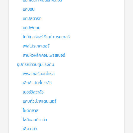
แมกเนติก คอนแทคเตอร์
แคปรัน
แคปสตาร์ท
แคปพัดลม
ไทม์เมอร์แอร์ รีเลย์ เบรคเกอร์
เฟสโปรเทคเตอร์
สายหัวหลักคอมเพรสเซอร์
อุปกรณ์ควบคุมแรงดัน
เพรสเชอร์คอนโทรล
เอ็กซ์แปนชั่นวาล์ว
เซอร์วิสวาล์ว
แคปทิ้วบ์/สแตนเนอร์
ไซด์กลาส
โซลินอยด์วาล์ว
เช็ควาล์ว