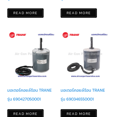
แคป
พัดลม/
คา
READ MORE
READ MORE
ปา
ซิ
เตอร์
มอเตอร์
พัดลม
ไทม์
เม
อร์
แอร์
อุปกรณ์
ควบคุม
แรง
ดัน
เอ็กซ์
มอเตอร์คอยล์ร้อน TRANE
มอเตอร์คอยล์ร้อน TRANE
แปนชั่
นวาล์ว
รุ่น 690427050001
รุ่น 690346550001
เพ
รส
READ MORE
READ MORE
เชอ