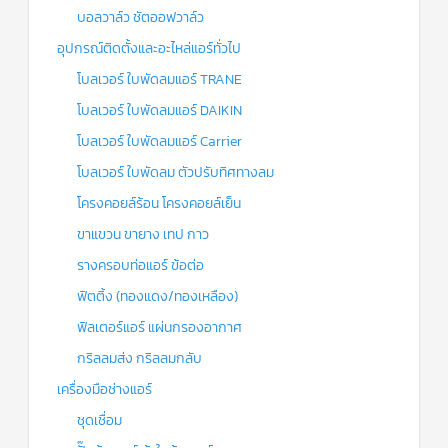
บอลวาล์ว ชัตออฟวาล์ว
อุปกรณ์ติดตั้งและอะไหล่แอร์ทั่วไป
โบลเวอร์ ใบพัดลมแอร์ TRANE
โบลเวอร์ ใบพัดลมแอร์ DAIKIN
โบลเวอร์ ใบพัดลมแอร์ Carrier
โบลเวอร์ ใบพัดลม ตัวปรับทิศทางลม
โครงคอยล์ร้อน โครงคอยล์เย็น
ขาแขวน ขายาง เทป กาว
รางครอบท่อแอร์ ข้อต่อ
ฟิตติ้ง (ทองแดง/ทองเหลือง)
ฟิลเตอร์แอร์ แผ่นกรองอากาศ
กริลลมส่ง กริลลมกลับ
เครื่องมือช่างแอร์
ชุดเชื่อม