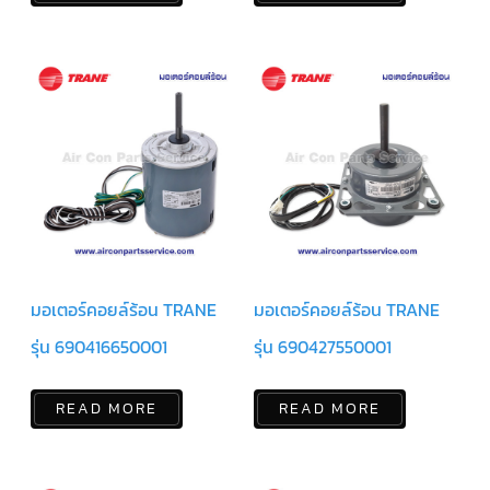
ร์
คอนโทรล
แค
ปทิ้วบ์
ท่อ
ทองแดง
เครื่อง
มือ
ช่าง
แอร์
อะไหล่
แอร์
มอเตอร์คอยล์ร้อน TRANE
มอเตอร์คอยล์ร้อน TRANE
DAIKIN
รุ่น 690416650001
รุ่น 690427550001
เกี่ยว
กับ
เรา
READ MORE
READ MORE
บริการ
ติด
ตั้ง