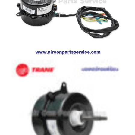
ตู้
แช่
HITACHI
คอมเพรสเซอร์
ตู้
เย็น
ตู้
แช่
KULTHORN
มอเตอร์
แอร์
มอเตอร์
TRANE
มอเตอร์
CARRIER
มอเตอร์
DAIKIN
มอเตอร์
FASCO