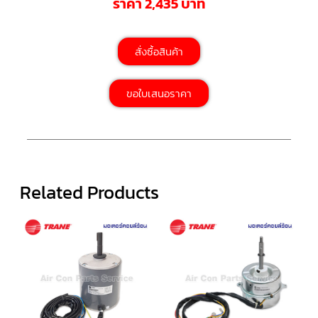
ราคา 2,435 บาท
ตัว
ยิง
รีโมท
สั่งซื้อสินค้า
แอร์
TRANE
ขอใบเสนอราคา
รู
ม
เท
อร์
โม
สตัท
แอร์
TRANE
Related Products
แผง
คอนโทรล
แอร์
TRANE
จอ
รับ
สัญญาณ
แอร์
TRANE