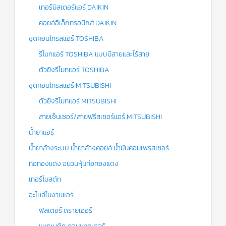
เทอร์มิสเตอร์แอร์ DAIKIN
คอยล์อิเล็กทรอนิกส์ DAIKIN
ชุดคอนโทรลแอร์ TOSHIBA
รีโมทแอร์ TOSHIBA แบบมีสายและไร้สาย
ตัวยิงรีโมทแอร์ TOSHIBA
ชุดคอนโทรลแอร์ MITSUBISHI
ตัวยิงรีโมทแอร์ MITSUBISHI
สายเซ็นเซอร์/สายฟรีสเซอร์แอร์ MITSUBISHI
น้ำยาแอร์
น้ำยาล้างระบบ น้ำยาล้างคอยล์ น้ำมันคอมเพรสเซอร์
ท่อทองแดง ฉนวนหุ้มท่อทองแดง
เทอร์โมสตัท
อะไหล่ในงานแอร์
ฟิลเตอร์ ดรายเออร์