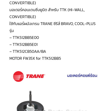
LG
CONVERTIBLE)
น้ำยา
แอร์
มอเตอร์คอนเดนซิ่งยูนิต สำหรับ TTK (HI-WALL,
R32
CONVERTIBLE)
ใช้กับแอร์ผนัง
เทรน
TRANE ซีรีส์ BRAVO, COOL-PLUS
คอมเพรสเซอร์
แอร์
รุ่น
DAIKIN
– TTK512BB5E00
คอมเพรสเซอร์
– TTK512BB5E01
แอร์
ลูกสูบ
– TTK512CB50AA/BA
MOTOR FW35X for TTK512BB5
คอมเพรสเซอร์
แอร์
ลูกสูบ
TECUMSEH
คอมเพรสเซอร์
แอร์
ลูกสูบ
KULTHORN
คอมเพรสเซอร์
ตู้
เย็น