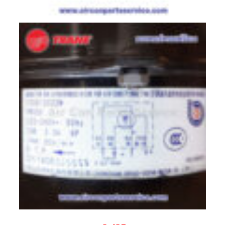
สาย
ตัว
ยิง
รีโมท
แอร์
รู
ม
เท
อร์
โม
สตัท
ชุด
คอนโทรล
แอร์
TRANE
รีโมท
แอร์
TRANE
แบบ
มี
สาย
และ
ไร้
สาย