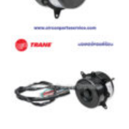
มอเตอร์
RUAMTHONG
มอเตอร์
SIRIPAT
มอเตอร์
KRUGER
อะไหล่
แอร์
ชุด
คอนโทรล
แอร์
รีโมท
แอร์
แบบ
มี
สาย
และ
ไร้