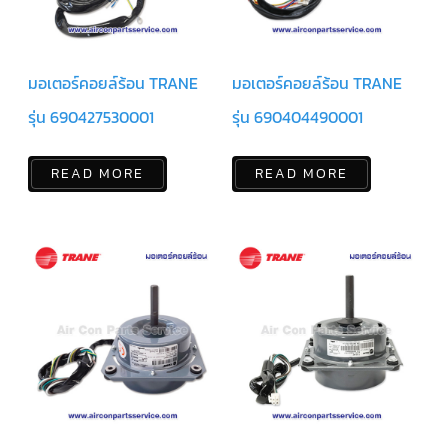
สาย
เซ็นเซอร์/
สาย
ฟรีส
เซอร์
มอเตอร์คอยล์ร้อน TRANE
มอเตอร์คอยล์ร้อน TRANE
แอร์
TRANE
รุ่น 690427530001
รุ่น 690404490001
ปั๊ม
น้ำ
READ MORE
READ MORE
ทิ้ง
แอร์
น้ำยา
แอร์/
น้ำยา
ล้าง
ระบบ/
น้ำมัน
คอมเพรสเซอร์
อะไหล่
ใน
งาน
แอร์