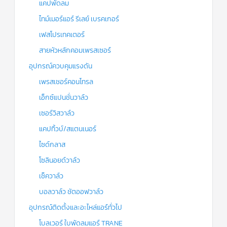
แคปพัดลม
ไทม์เมอร์แอร์ รีเลย์ เบรคเกอร์
เฟสโปรเทคเตอร์
สายหัวหลักคอมเพรสเซอร์
อุปกรณ์ควบคุมแรงดัน
เพรสเชอร์คอนโทรล
เอ็กซ์แปนชั่นวาล์ว
เซอร์วิสวาล์ว
แคปทิ้วบ์/สแตนเนอร์
ไซด์กลาส
โซลินอยด์วาล์ว
เช็ควาล์ว
บอลวาล์ว ชัตออฟวาล์ว
อุปกรณ์ติดตั้งและอะไหล่แอร์ทั่วไป
โบลเวอร์ ใบพัดลมแอร์ TRANE