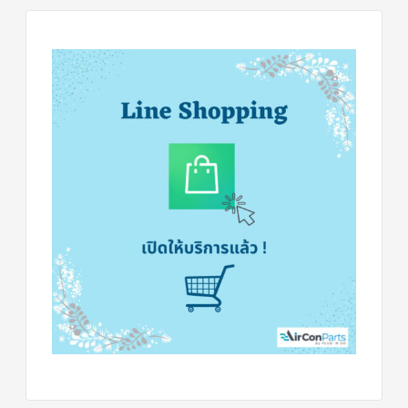
ฟิล
เตอร์
ดราย
เอ
อร์
แมก
เนติ
ก
คอนแทค
เตอร์
แค
ปรัน/
รัน
คา
ปา
ซิ
เตอร์
แค
ป
สตาร์ท/
สตาร์ท
คา
ปา
ซิ
เตอร์