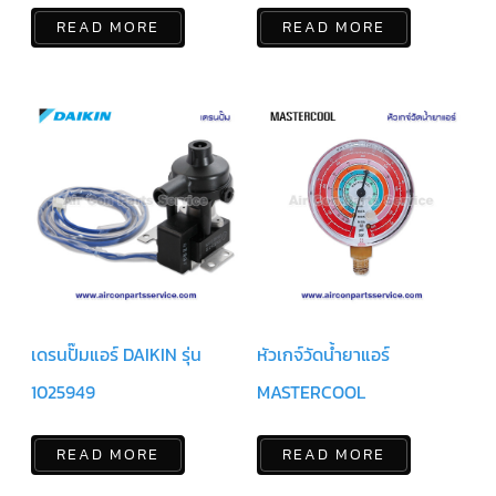
READ MORE
READ MORE
มอเตอร์
RUAMTHONG
มอเตอร์
SIRIPAT
มอเตอร์
KRUGER
อะไหล่
แอร์
ชุด
คอนโทรล
แอร์
เดรนปั๊มแอร์ DAIKIN รุ่น
หัวเกจ์วัดน้ำยาแอร์
รีโมท
1025949
MASTERCOOL
แอร์
แบบ
มี
สาย
READ MORE
READ MORE
และ
ไร้