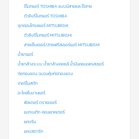
รีโมทแอร์ TOSHIBA แบบมีสายและไร้สาย
ตัวยิงรีโมทแอร์ TOSHIBA
ชุดคอนโทรลแอร์ MITSUBISHI
ตัวยิงรีโมทแอร์ MITSUBISHI
สายเซ็นเซอร์/สายฟรีสเซอร์แอร์ MITSUBISHI
น้ำยาแอร์
น้ำยาล้างระบบ น้ำยาล้างคอยล์ น้ำมันคอมเพรสเซอร์
ท่อทองแดง ฉนวนหุ้มท่อทองแดง
เทอร์โมสตัท
อะไหล่ในงานแอร์
ฟิลเตอร์ ดรายเออร์
แมกเนติก คอนแทคเตอร์
แคปรัน
แคปสตาร์ท