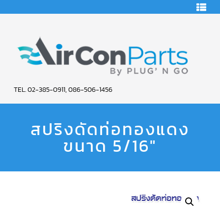
HOME
คอมเพรสเซอร์
แอร์
คอมเพรสเซอร์
แอร์
SCROLL
AIR
COPELAND
TEL. 02-385-0911, 086-506-1456
CON
คอมเพรสเซอร์
แอร์
สปริงดัดท่อทองแดง
PARTS
SCROLL
COPELAND
น้ำยา
ขนาด 5/16″
SERVICE
แอร์
R22
คอมเพรสเซอร์
แอร์
SCROLL
COPELAND
น้ำยา
แอร์
R134A