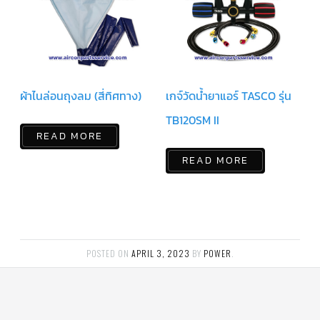
สาย
เซ็นเซอร์/
สาย
ฟรีส
เซอร์
แอร์
TRANE
ผ้าไนล่อนถุงลม (สี่ทิศทาง)
เกจ์วัดน้ำยาแอร์ TASCO รุ่น
ปั๊ม
น้ำ
TB120SM II
ทิ้ง
แอร์
READ MORE
READ MORE
น้ำยา
แอร์/
น้ำยา
ล้าง
ระบบ/
น้ำมัน
คอมเพรสเซอร์
POSTED ON
APRIL 3, 2023
BY
POWER
.
อะไหล่
ใน
งาน
แอร์