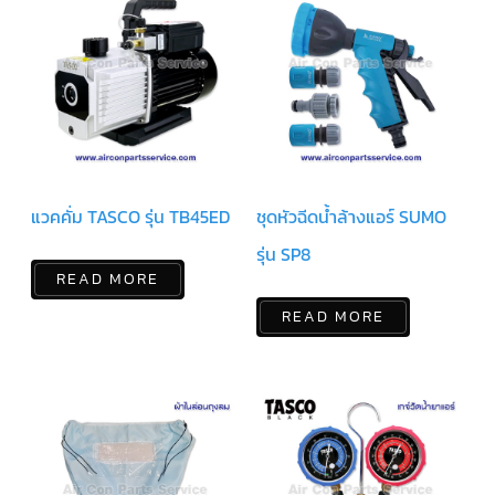
ตัว
ยิง
รีโมท
แอร์
TRANE
รู
ม
เท
อร์
แวคคั่ม TASCO รุ่น TB45ED
ชุดหัวฉีดน้ำล้างแอร์ SUMO
โม
สตัท
แอร์
รุ่น SP8
TRANE
READ MORE
แผง
READ MORE
คอนโทรล
แอร์
TRANE
จอ
รับ
สัญญาณ
แอร์
TRANE