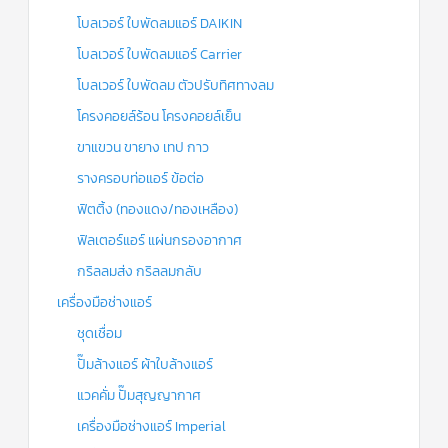
โบลเวอร์ ใบพัดลมแอร์ DAIKIN
โบลเวอร์ ใบพัดลมแอร์ Carrier
โบลเวอร์ ใบพัดลม ตัวปรับทิศทางลม
โครงคอยล์ร้อน โครงคอยล์เย็น
ขาแขวน ขายาง เทป กาว
รางครอบท่อแอร์ ข้อต่อ
ฟิตติ้ง (ทองแดง/ทองเหลือง)
ฟิลเตอร์แอร์ แผ่นกรองอากาศ
กริลลมส่ง กริลลมกลับ
เครื่องมือช่างแอร์
ชุดเชื่อม
ปั๊มล้างแอร์ ผ้าใบล้างแอร์
แวคคั่ม ปั๊มสุญญากาศ
เครื่องมือช่างแอร์ Imperial