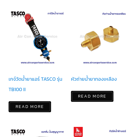
สาย
ตัว
ยิง
รีโมท
แอร์
รู
ม
เท
อร์
โม
สตัท
ชุด
เกจ์วัดน้ำยาแอร์ TASCO รุ่น
หัวถ่ายน้ำยาทองเหลือง
คอนโทรล
แอร์
TRANE
TB100 II
READ MORE
รีโมท
แอร์
READ MORE
TRANE
แบบ
มี
สาย
และ
ไร้
สาย