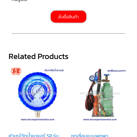
LG
น้ำยา
แอร์
R32
สั่งซื้อสินค้า
คอมเพรสเซอร์
แอร์
DAIKIN
คอมเพรสเซอร์
Related Products
แอร์
ลูกสูบ
คอมเพรสเซอร์
แอร์
ลูกสูบ
TECUMSEH
คอมเพรสเซอร์
แอร์
ลูกสูบ
KULTHORN
คอมเพรสเซอร์
ตู้
เย็น
หัวเกจ์วัดน้ำยาแอร์ SP รุ่น
ชุดเชื่อมแบบพกพา