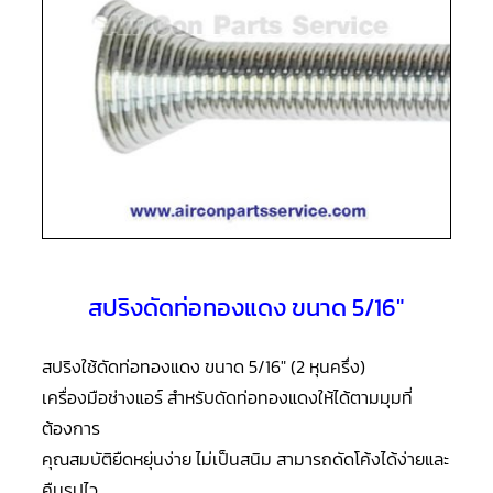
แอร์
R410A
คอมเพรสเซอร์
แอร์
ROTARY
LG
คอมเพรสเซอร์
แอร์
ROTARY
LG
น้ำยา
แอร์
R22
สปริงดัดท่อทองแดง ขนาด 5/16″
คอมเพรสเซอร์
แอร์
ROTARY
LG
สปริงใช้ดัดท่อทองแดง ขนาด 5/16″ (2 หุนครึ่ง)
น้ำยา
แอร์
เครื่องมือช่างแอร์ สำหรับดัดท่อทองแดงให้ได้ตามมุมที่
R410A
ต้องการ
คอมเพรสเซอร์
คุณสมบัติยืดหยุ่นง่าย ไม่เป็นสนิม สามารถดัดโค้งได้ง่ายและ
แอร์
ROTARY
คืนรูปไว