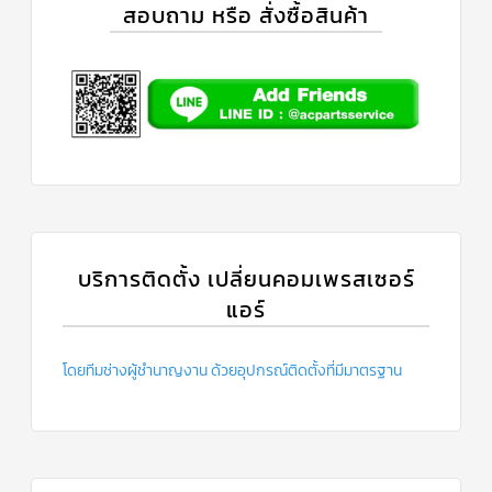
ร์
สอบถาม หรือ สั่งซื้อสินค้า
คอนโทรล
แค
ปทิ้วบ์
ท่อ
ทองแดง
เครื่อง
มือ
ช่าง
แอร์
บริการติดตั้ง เปลี่ยนคอมเพรสเซอร์
อะไหล่
แอร์
แอร์
DAIKIN
เกี่ยว
โดยทีมช่างผู้ชำนาญงาน ด้วยอุปกรณ์ติดตั้งที่มีมาตรฐาน
กับ
เรา
บริการ
ติด
ตั้ง