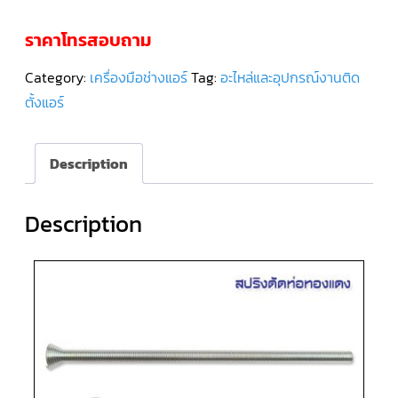
ราคาโทรสอบถาม
คอมเพรสเซอร์
แอร์
SCROLL
DANFOSS
Category:
เครื่องมือช่างแอร์
Tag:
อะไหล่และอุปกรณ์งานติด
น้ำยา
แอร์
ตั้งแอร์
R407C
คอมเพรสเซอร์
Description
แอร์
ROTARY
SCI/MITSUBISHI
Description
คอมเพรสเซอร์
แอร์
ROTARY
SCI/MITSUBISHI
น้ำยา
แอร์
R22
คอมเพรสเซอร์
แอร์
ROTARY
SCI/MITSUBISHI
น้ำยา