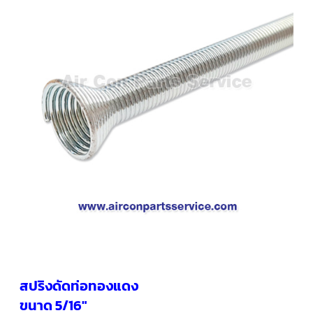
คอมเพรสเซอร์
แอร์
SCROLL
COPELAND
น้ำยา
แอร์
R407C
คอมเพรสเซอร์
SCROLL
COPELAND
น้ำยา
แอร์
R410A
คอมเพรสเซอร์
แอร์
SCROLL
DANFOSS
คอมเพรสเซอร์
แอร์
SCROLL
DANFOSS
สปริงดัดท่อทองแดง
น้ำยา
แอร์
ขนาด 5/16″
R22