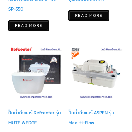
ตู้
แช่
SP-550
HITACHI
READ MORE
คอมเพรสเซอร์
READ MORE
ตู้
เย็น
ตู้
แช่
KULTHORN
มอเตอร์
แอร์
มอเตอร์
TRANE
มอเตอร์
CARRIER
มอเตอร์
ปั๊มน้ำทิ้งแอร์ Refcenter รุ่น
ปั๊มน้ำทิ้งแอร์ ASPEN รุ่น
DAIKIN
MUTE WEDGE
Max Hi-Flow
มอเตอร์
FASCO