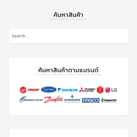
แคป
พัดลม/
ค้นหาสินค้า
คา
ปา
ซิ
เตอร์
มอเตอร์
พัดลม
ไทม์
เม
อร์
แอร์
ค้นหาสินค้าตามแบรนด์
อุปกรณ์
ควบคุม
แรง
ดัน
เอ็กซ์
แปนชั่
นวาล์ว
เพ
รส
เชอ