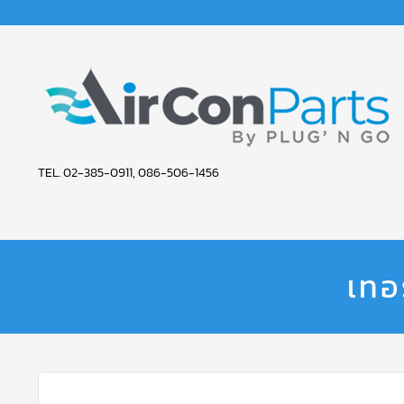
AIR
TEL. 02-385-0911, 086-506-1456
CON
PARTS
SERVICE
เทอ