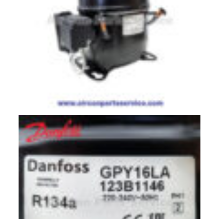
มอเตอร์
RUAMTHONG
มอเตอร์
SIRIPAT
มอเตอร์
KRUGER
อะไหล่
แอร์
ชุด
คอนโทรล
แอร์
รีโมท
แอร์
แบบ
มี
สาย
และ
ไร้