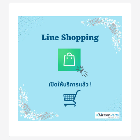
ฟิล
เตอร์
ดราย
เอ
อร์
แมก
เนติ
ก
คอนแทค
เตอร์
แค
ปรัน/
รัน
คา
ปา
ซิ
เตอร์
แค
ป
สตาร์ท/
สตาร์ท
คา
ปา
ซิ
เตอร์