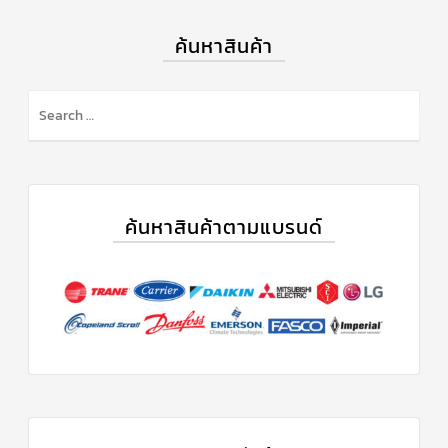
แคป
พัดลม/
ค้นหาสินค้า
คา
ปา
ซิ
เตอร์
มอเตอร์
พัดลม
ไทม์
เม
อร์
แอร์
ค้นหาสินค้าตามแบรนด์
อุปกรณ์
ควบคุม
แรง
ดัน
เอ็กซ์
แปนชั่
นวาล์ว
เพ
รส
เชอ