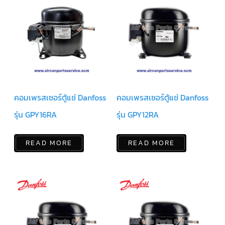
ตัว
ยิง
รีโมท
แอร์
TRANE
รู
ม
เท
อร์
คอมเพรสเซอร์ตู้แช่ Danfoss
คอมเพรสเซอร์ตู้แช่ Danfoss
โม
สตัท
แอร์
รุ่น GPY16RA
รุ่น GPY12RA
TRANE
แผง
READ MORE
READ MORE
คอนโทรล
แอร์
TRANE
จอ
รับ
สัญญาณ
แอร์
TRANE