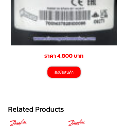
สาย
ตัว
ยิง
รีโมท
แอร์
รู
ม
เท
อร์
โม
ราคา 4,800 บาท
สตัท
ชุด
สั่งซื้อสินค้า
คอนโทรล
แอร์
TRANE
รีโมท
แอร์
TRANE
Related Products
แบบ
มี
สาย
และ
ไร้
สาย