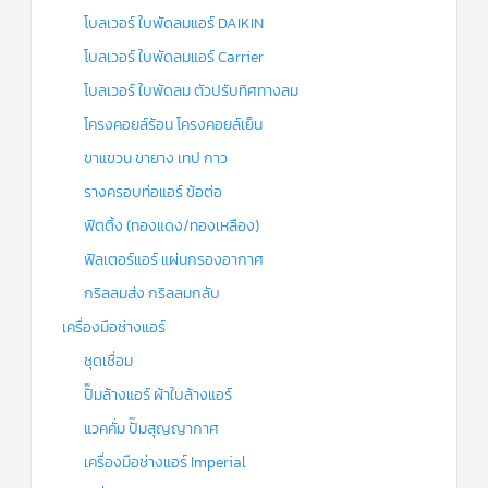
โบลเวอร์ ใบพัดลมแอร์ DAIKIN
โบลเวอร์ ใบพัดลมแอร์ Carrier
โบลเวอร์ ใบพัดลม ตัวปรับทิศทางลม
โครงคอยล์ร้อน โครงคอยล์เย็น
ขาแขวน ขายาง เทป กาว
รางครอบท่อแอร์ ข้อต่อ
ฟิตติ้ง (ทองแดง/ทองเหลือง)
ฟิลเตอร์แอร์ แผ่นกรองอากาศ
กริลลมส่ง กริลลมกลับ
เครื่องมือช่างแอร์
ชุดเชื่อม
ปั๊มล้างแอร์ ผ้าใบล้างแอร์
แวคคั่ม ปั๊มสุญญากาศ
เครื่องมือช่างแอร์ Imperial