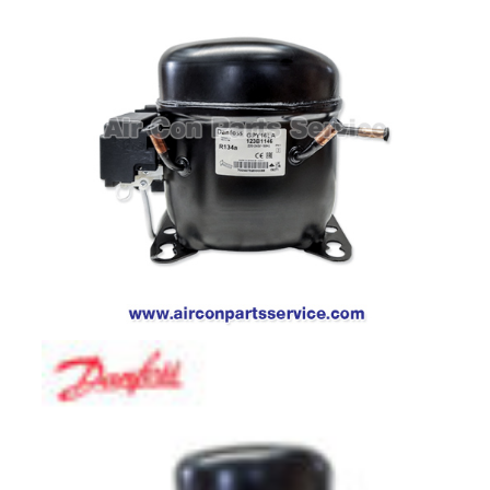
ตู้
แช่
HITACHI
คอมเพรสเซอร์
ตู้
เย็น
ตู้
แช่
KULTHORN
มอเตอร์
แอร์
มอเตอร์
TRANE
มอเตอร์
CARRIER
มอเตอร์
DAIKIN
มอเตอร์
FASCO