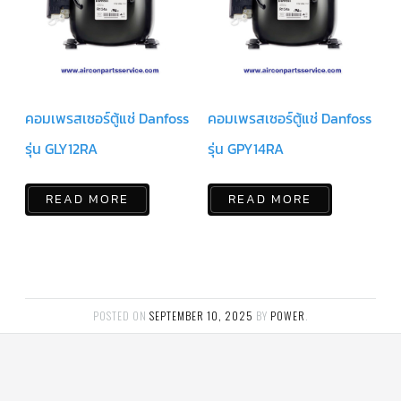
สาย
เซ็นเซอร์/
สาย
ฟรีส
เซอร์
แอร์
TRANE
คอมเพรสเซอร์ตู้แช่ Danfoss
คอมเพรสเซอร์ตู้แช่ Danfoss
ปั๊ม
น้ำ
รุ่น GLY12RA
รุ่น GPY14RA
ทิ้ง
แอร์
READ MORE
READ MORE
น้ำยา
แอร์/
น้ำยา
ล้าง
ระบบ/
น้ำมัน
คอมเพรสเซอร์
POSTED ON
SEPTEMBER 10, 2025
BY
POWER
.
อะไหล่
ใน
งาน
แอร์