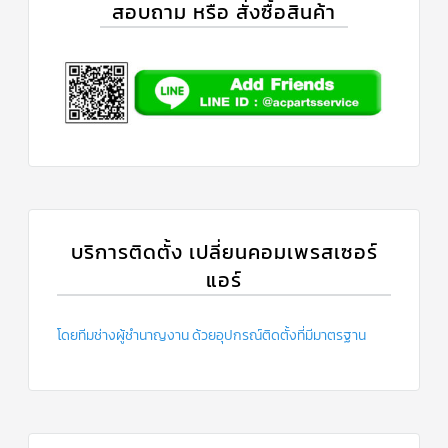
ร์
สอบถาม หรือ สั่งซื้อสินค้า
คอนโทรล
แค
ปทิ้วบ์
ท่อ
ทองแดง
เครื่อง
มือ
ช่าง
แอร์
บริการติดตั้ง เปลี่ยนคอมเพรสเซอร์
อะไหล่
แอร์
แอร์
DAIKIN
เกี่ยว
โดยทีมช่างผู้ชำนาญงาน ด้วยอุปกรณ์ติดตั้งที่มีมาตรฐาน
กับ
เรา
บริการ
ติด
ตั้ง