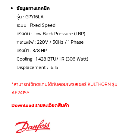
LG
น้ำยา
ข้อมูลทางเทคนิค
แอร์
R32
รุ่น : GPY16LA
ระบบ : Fixed Speed
คอมเพรสเซอร์
แอร์
แรงดัน : Low Back Pressure (LBP)
DAIKIN
กระแสไฟ : 220V / 50Hz / 1 Phase
แรงม้า : 3/8 HP
คอมเพรสเซอร์
แอร์
Cooling : 1,428 BTU/HR (306 Watt)
ลูกสูบ
Displacement : 16.15
คอมเพรสเซอร์
แอร์
ลูกสูบ
*สามารถใช้ทดแทนได้กับคอมเพรสเซอร์ KULTHORN รุ่น
TECUMSEH
AE2415Y
คอมเพรสเซอร์
แอร์
Download รายละเอียดสินค้า
ลูกสูบ
KULTHORN
คอมเพรสเซอร์
ตู้
เย็น