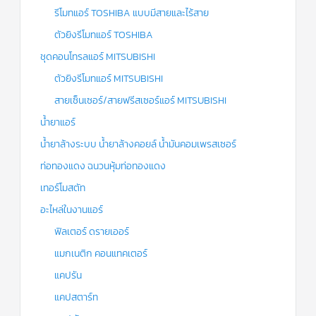
รีโมทแอร์ TOSHIBA แบบมีสายและไร้สาย
ตัวยิงรีโมทแอร์ TOSHIBA
ชุดคอนโทรลแอร์ MITSUBISHI
ตัวยิงรีโมทแอร์ MITSUBISHI
สายเซ็นเซอร์/สายฟรีสเซอร์แอร์ MITSUBISHI
น้ำยาแอร์
น้ำยาล้างระบบ น้ำยาล้างคอยล์ น้ำมันคอมเพรสเซอร์
ท่อทองแดง ฉนวนหุ้มท่อทองแดง
เทอร์โมสตัท
อะไหล่ในงานแอร์
ฟิลเตอร์ ดรายเออร์
แมกเนติก คอนแทคเตอร์
แคปรัน
แคปสตาร์ท