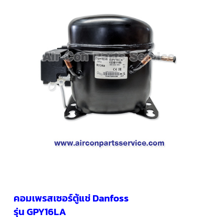
คอมเพรสเซอร์
แอร์
SCROLL
COPELAND
น้ำยา
แอร์
R407C
คอมเพรสเซอร์
SCROLL
COPELAND
น้ำยา
แอร์
R410A
คอมเพรสเซอร์
แอร์
SCROLL
DANFOSS
คอมเพรสเซอร์
แอร์
SCROLL
DANFOSS
คอมเพรสเซอร์ตู้แช่ Danfoss
น้ำยา
แอร์
รุ่น GPY16LA
R22