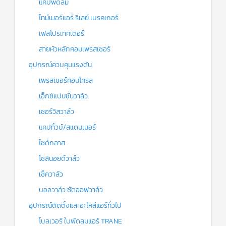
แคปพัดลม
ไทม์เมอร์แอร์ รีเลย์ เบรคเกอร์
เฟสโปรเทคเตอร์
สายหัวหลักคอมเพรสเซอร์
อุปกรณ์ควบคุมแรงดัน
เพรสเชอร์คอนโทรล
เอ็กซ์แปนชั่นวาล์ว
เซอร์วิสวาล์ว
แคปทิ้วบ์/สแตนเนอร์
ไซด์กลาส
โซลินอยด์วาล์ว
เช็ควาล์ว
บอลวาล์ว ชัตออฟวาล์ว
อุปกรณ์ติดตั้งและอะไหล่แอร์ทั่วไป
โบลเวอร์ ใบพัดลมแอร์ TRANE