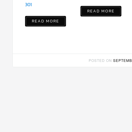
301
READ MORE
READ MORE
POSTED ON
SEPTEMBE