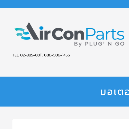
AIR
TEL. 02-385-0911, 086-506-1456
CON
PARTS
SERVICE
มอเตอ