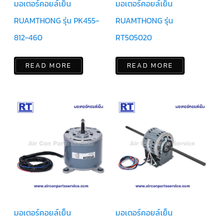
มอเตอร์คอยล์เย็น
มอเตอร์คอยล์เย็น
สาย
เซ็นเซอร์/
RUAMTHONG รุ่น PK455-
RUAMTHONG รุ่น
สาย
ฟรีส
เซอร์
812-460
RT505020
แอร์
TRANE
READ MORE
READ MORE
ปั๊ม
น้ำ
ทิ้ง
แอร์
น้ำยา
แอร์/
น้ำยา
ล้าง
ระบบ/
น้ำมัน
คอมเพรสเซอร์
อะไหล่
ใน
งาน
แอร์
มอเตอร์คอยล์เย็น
มอเตอร์คอยล์เย็น