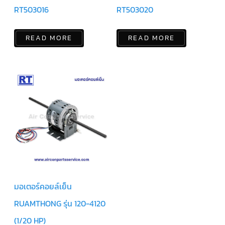
RT503016
RT503020
แคป
พัดลม/
คา
ปา
ซิ
READ MORE
READ MORE
เตอร์
มอเตอร์
พัดลม
ไทม์
เม
อร์
แอร์
อุปกรณ์
ควบคุม
แรง
ดัน
เอ็กซ์
แปนชั่
นวาล์ว
มอเตอร์คอยล์เย็น
RUAMTHONG รุ่น 120-4120
เพ
รส
เชอ
(1/20 HP)