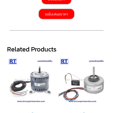
ตัว
ขอใบเสนอราคา
ยิง
รีโมท
แอร์
TRANE
รู
ม
เท
อร์
Related Products
โม
สตัท
แอร์
TRANE
แผง
คอนโทรล
แอร์
TRANE
จอ
รับ
สัญญาณ
แอร์
TRANE