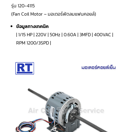
LG
รุ่น 120-4115
น้ำยา
แอร์
(Fan Coil Motor – มอเตอร์พัดลมแฟนคอยล์)
R32
ข้อมูลทางเทคนิค
คอมเพรสเซอร์
แอร์
| 1/15 HP | 220V | 50Hz | 0.60A | 3MFD | 400VAC |
DAIKIN
RPM 1200/3SPD |
คอมเพรสเซอร์
แอร์
ลูกสูบ
คอมเพรสเซอร์
แอร์
ลูกสูบ
TECUMSEH
คอมเพรสเซอร์
แอร์
ลูกสูบ
KULTHORN
คอมเพรสเซอร์
ตู้
เย็น