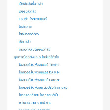
เอ็กซ์แปนชั่นวาล์ว
เซอร์วิสวาล์ว
แคปทิ้วบ์/สแตนเนอร์
ไซด์กลาส
โซลินอยด์วาล์ว
เช็ควาล์ว
บอลวาล์ว ชัตออฟวาล์ว
อุปกรณ์ติดตั้งและอะไหล่แอร์ทั่วไป
โบลเวอร์ ใบพัดลมแอร์ TRANE
โบลเวอร์ ใบพัดลมแอร์ DAIKIN
โบลเวอร์ ใบพัดลมแอร์ Carrier
โบลเวอร์ ใบพัดลม ตัวปรับทิศทางลม
โครงคอยล์ร้อน โครงคอยล์เย็น
ขาแขวน ขายาง เทป กาว