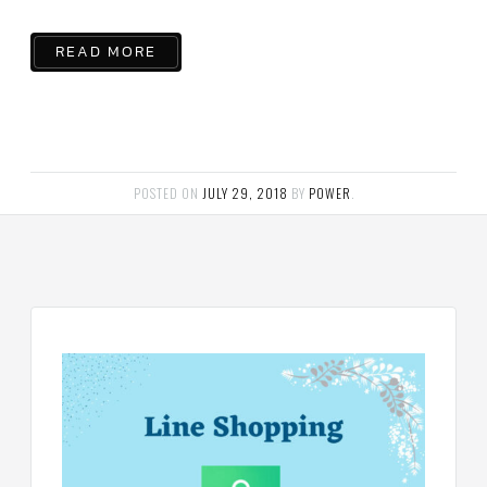
ร์
คอนโทรล
READ MORE
แค
ปทิ้วบ์
ท่อ
ทองแดง
เครื่อง
POSTED ON
JULY 29, 2018
BY
POWER
.
มือ
ช่าง
แอร์
อะไหล่
แอร์
DAIKIN
เกี่ยว
กับ
เรา
บริการ
ติด
ตั้ง