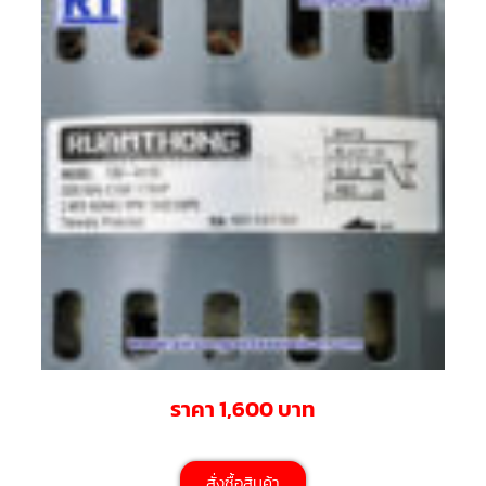
สาย
ตัว
ยิง
รีโมท
แอร์
รู
ม
เท
อร์
โม
สตัท
ชุด
คอนโทรล
แอร์
TRANE
รีโมท
แอร์
TRANE
ราคา 1,600 บาท
แบบ
มี
สาย
และ
ไร้
สั่งซื้อสินค้า
สาย