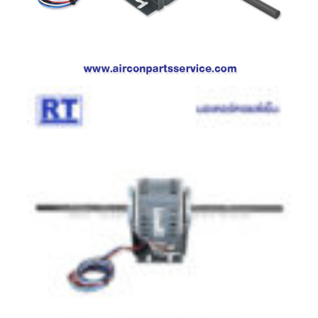
ตู้
แช่
HITACHI
คอมเพรสเซอร์
ตู้
เย็น
ตู้
แช่
KULTHORN
มอเตอร์
แอร์
มอเตอร์
TRANE
มอเตอร์
CARRIER
มอเตอร์
DAIKIN
มอเตอร์
FASCO