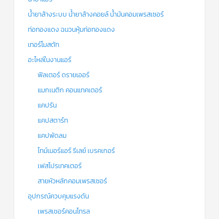
น้ำยาล้างระบบ น้ำยาล้างคอยล์ น้ำมันคอมเพรสเซอร์
ท่อทองแดง ฉนวนหุ้มท่อทองแดง
เทอร์โมสตัท
อะไหล่ในงานแอร์
ฟิลเตอร์ ดรายเออร์
แมกเนติก คอนแทคเตอร์
แคปรัน
แคปสตาร์ท
แคปพัดลม
ไทม์เมอร์แอร์ รีเลย์ เบรคเกอร์
เฟสโปรเทคเตอร์
สายหัวหลักคอมเพรสเซอร์
อุปกรณ์ควบคุมแรงดัน
เพรสเชอร์คอนโทรล