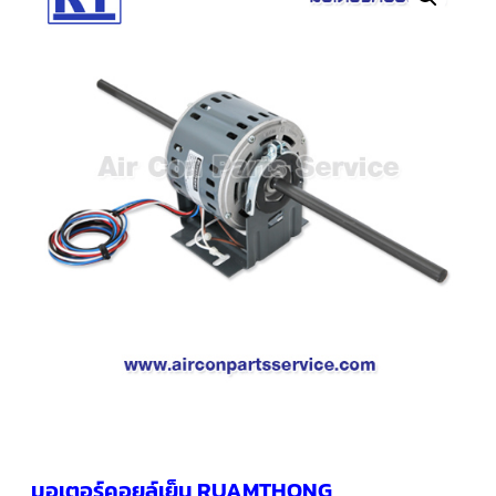
คอมเพรสเซอร์
แอร์
SCROLL
COPELAND
น้ำยา
แอร์
R407C
คอมเพรสเซอร์
SCROLL
COPELAND
น้ำยา
แอร์
R410A
คอมเพรสเซอร์
แอร์
SCROLL
DANFOSS
คอมเพรสเซอร์
แอร์
SCROLL
DANFOSS
น้ำยา
แอร์
มอเตอร์คอยล์เย็น RUAMTHONG
R22