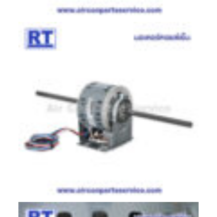
มอเตอร์
RUAMTHONG
มอเตอร์
SIRIPAT
มอเตอร์
KRUGER
อะไหล่
แอร์
ชุด
คอนโทรล
แอร์
รีโมท
แอร์
แบบ
มี
สาย
และ
ไร้