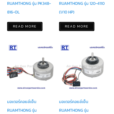
ฟิล
RUAMTHONG รุ่น PK348-
RUAMTHONG รุ่น 120-4110
เตอร์
ดราย
เอ
816-OL
(1/10 HP)
อร์
แมก
READ MORE
READ MORE
เนติ
ก
คอนแทค
เตอร์
แค
ปรัน/
รัน
คา
ปา
ซิ
เตอร์
แค
ป
สตาร์ท/
สตาร์ท
คา
ปา
มอเตอร์คอยล์เย็น
มอเตอร์คอยล์เย็น
ซิ
เตอร์
RUAMTHONG รุ่น
RUAMTHONG รุ่น