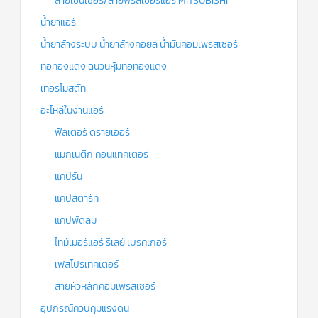
สายเซ็นเซอร์/สายฟรีสเซอร์แอร์ MITSUBISHI
น้ำยาแอร์
น้ำยาล้างระบบ น้ำยาล้างคอยล์ น้ำมันคอมเพรสเซอร์
ท่อทองแดง ฉนวนหุ้มท่อทองแดง
เทอร์โมสตัท
อะไหล่ในงานแอร์
ฟิลเตอร์ ดรายเออร์
แมกเนติก คอนแทคเตอร์
แคปรัน
แคปสตาร์ท
แคปพัดลม
ไทม์เมอร์แอร์ รีเลย์ เบรคเกอร์
เฟสโปรเทคเตอร์
สายหัวหลักคอมเพรสเซอร์
อุปกรณ์ควบคุมแรงดัน