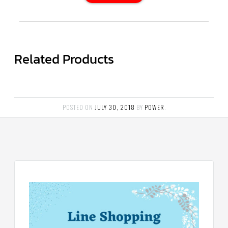
ตัว
ยิง
รีโมท
แอร์
TRANE
Related Products
รู
ม
เท
อร์
โม
สตัท
POSTED ON
JULY 30, 2018
BY
POWER
.
แอร์
TRANE
แผง
คอนโทรล
แอร์
TRANE
จอ
รับ
สัญญาณ
แอร์
TRANE