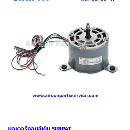
คอมเพรสเซอร์
แอร์
SCROLL
COPELAND
น้ำยา
แอร์
R407C
คอมเพรสเซอร์
SCROLL
COPELAND
น้ำยา
แอร์
R410A
คอมเพรสเซอร์
แอร์
SCROLL
DANFOSS
คอมเพรสเซอร์
แอร์
SCROLL
DANFOSS
น้ำยา
แอร์
มอเตอร์คอยล์เย็น SIRIPAT
R22