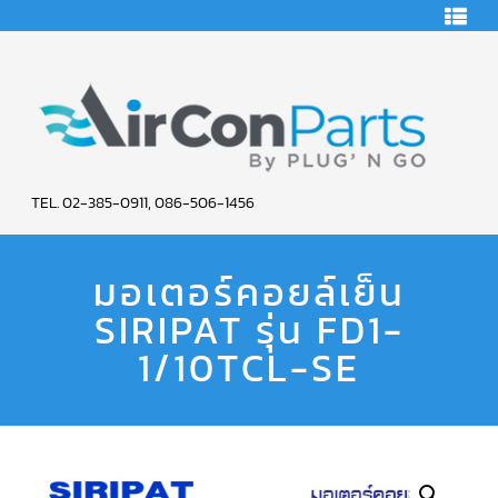
HOME
คอมเพรสเซอร์
แอร์
คอมเพรสเซอร์
แอร์
SCROLL
AIR
COPELAND
TEL. 02-385-0911, 086-506-1456
CON
คอมเพรสเซอร์
แอร์
มอเตอร์คอยล์เย็น
PARTS
SCROLL
COPELAND
น้ำยา
SIRIPAT รุ่น FD1-
SERVICE
แอร์
R22
1/10TCL-SE
คอมเพรสเซอร์
แอร์
SCROLL
COPELAND
น้ำยา
แอร์
R134A