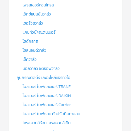
เพรสเชอร์คอนโทรล
เอ็กซ์แปนชั่นวาล์ว
เซอร์วิสวาล์ว
แคปทิ้วบ์/สแตนเนอร์
ไซด์กลาส
โซลินอยด์วาล์ว
เช็ควาล์ว
บอลวาล์ว ชัตออฟวาล์ว
อุปกรณ์ติดตั้งและอะไหล่แอร์ทั่วไป
โบลเวอร์ ใบพัดลมแอร์ TRANE
โบลเวอร์ ใบพัดลมแอร์ DAIKIN
โบลเวอร์ ใบพัดลมแอร์ Carrier
โบลเวอร์ ใบพัดลม ตัวปรับทิศทางลม
โครงคอยล์ร้อน โครงคอยล์เย็น