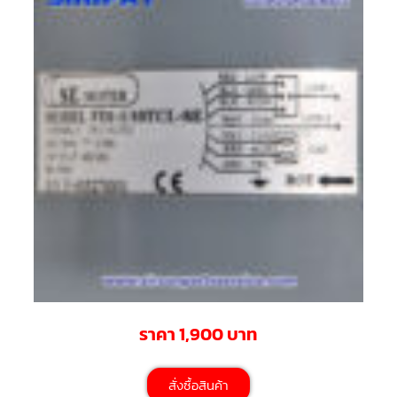
สาย
ตัว
ยิง
รีโมท
แอร์
รู
ม
เท
อร์
โม
สตัท
ชุด
คอนโทรล
แอร์
TRANE
รีโมท
แอร์
TRANE
ราคา 1,900 บาท
แบบ
มี
สาย
และ
ไร้
สั่งซื้อสินค้า
สาย