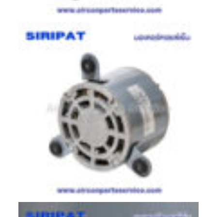
มอเตอร์
RUAMTHONG
มอเตอร์
SIRIPAT
มอเตอร์
KRUGER
อะไหล่
แอร์
ชุด
คอนโทรล
แอร์
รีโมท
แอร์
แบบ
มี
สาย
และ
ไร้