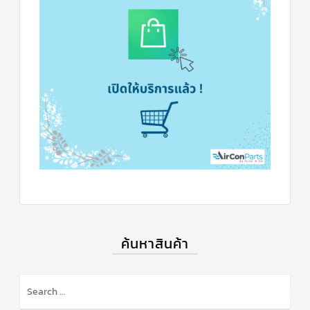
สาย
เซ็นเซอร์/
สาย
ฟรีส
เซอร์
แอร์
TRANE
ปั๊ม
น้ำ
ทิ้ง
แอร์
น้ำยา
แอร์/
น้ำยา
ล้าง
ระบบ/
น้ำมัน
คอมเพรสเซอร์
ค้นหาสินค้า
อะไหล่
ใน
งาน
แอร์