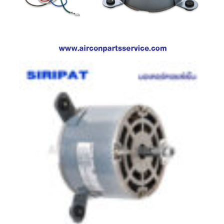
ตู้
แช่
HITACHI
คอมเพรสเซอร์
ตู้
เย็น
ตู้
แช่
KULTHORN
มอเตอร์
แอร์
มอเตอร์
TRANE
มอเตอร์
CARRIER
มอเตอร์
DAIKIN
มอเตอร์
FASCO