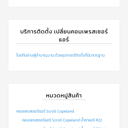
แคป
พัดลม/
คา
ปา
ซิ
เตอร์
มอเตอร์
บริการติดตั้ง เปลี่ยนคอมเพรสเซอร์
พัดลม
แอร์
ไทม์
เม
อร์
โดยทีมช่างผู้ชำนาญงาน ด้วยอุปกรณ์ติดตั้งที่มีมาตรฐาน
แอร์
อุปกรณ์
ควบคุม
แรง
ดัน
หมวดหมู่สินค้า
เอ็กซ์
แปนชั่
นวาล์ว
คอมเพรสเซอร์แอร์ Scroll Copeland
เพ
คอมเพรสเซอร์แอร์ Scroll Copeland น้ำยาแอร์ R22
รส
เชอ