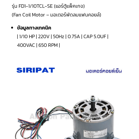
LG
รุ่น FD1-1/10TCL-SE (แอร์ตู้แพ็คเกจ)
น้ำยา
แอร์
(Fan Coil Motor – มอเตอร์พัดลมแฟนคอยล์)
R32
ข้อมูลทางเทคนิค
คอมเพรสเซอร์
แอร์
| 1/10 HP | 220V | 50Hz | 0.75A | CAP 5.0UF |
DAIKIN
400VAC | 650 RPM |
คอมเพรสเซอร์
แอร์
ลูกสูบ
คอมเพรสเซอร์
แอร์
ลูกสูบ
TECUMSEH
คอมเพรสเซอร์
แอร์
ลูกสูบ
KULTHORN
คอมเพรสเซอร์
ตู้
เย็น