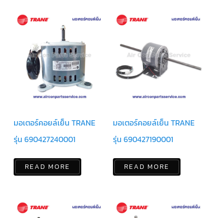
แคป
พัดลม/
คา
ปา
ซิ
เตอร์
มอเตอร์
พัดลม
ไทม์
เม
อร์
แอร์
อุปกรณ์
มอเตอร์คอยล์เย็น TRANE
มอเตอร์คอยล์เย็น TRANE
ควบคุม
แรง
รุ่น 690427240001
รุ่น 690427190001
ดัน
เอ็กซ์
READ MORE
READ MORE
แปนชั่
นวาล์ว
เพ
รส
เชอ