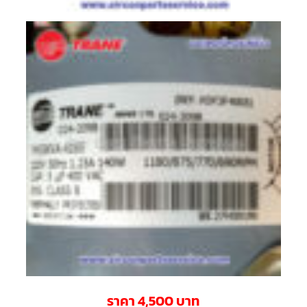
สาย
ตัว
ยิง
รีโมท
แอร์
รู
ม
เท
อร์
โม
สตัท
ชุด
คอนโทรล
แอร์
TRANE
รีโมท
แอร์
TRANE
แบบ
มี
สาย
และ
ไร้
ราคา 4,500 บาท
สาย