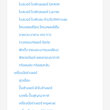
โบลเวอร์ ใบพัดลมแอร์ DAIKIN
โบลเวอร์ ใบพัดลมแอร์ Carrier
โบลเวอร์ ใบพัดลม ตัวปรับทิศทางลม
โครงคอยล์ร้อน โครงคอยล์เย็น
ขาแขวน ขายาง เทป กาว
รางครอบท่อแอร์ ข้อต่อ
ฟิตติ้ง (ทองแดง/ทองเหลือง)
ฟิลเตอร์แอร์ แผ่นกรองอากาศ
กริลลมส่ง กริลลมกลับ
เครื่องมือช่างแอร์
ชุดเชื่อม
ปั๊มล้างแอร์ ผ้าใบล้างแอร์
แวคคั่ม ปั๊มสุญญากาศ
เครื่องมือช่างแอร์ Imperial