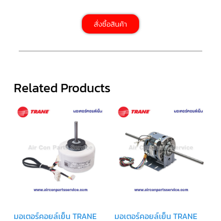
ตัว
สั่งซื้อสินค้า
ยิง
รีโมท
แอร์
TRANE
รู
ม
Related Products
เท
อร์
โม
สตัท
แอร์
TRANE
แผง
คอนโทรล
แอร์
TRANE
จอ
รับ
สัญญาณ
แอร์
TRANE
มอเตอร์คอยล์เย็น TRANE
มอเตอร์คอยล์เย็น TRANE