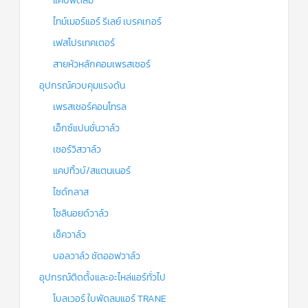
แคปพัดลม
ไทม์เมอร์แอร์ รีเลย์ เบรคเกอร์
เฟสโปรเทคเตอร์
สายหัวหลักคอมเพรสเซอร์
อุปกรณ์ควบคุมแรงดัน
เพรสเชอร์คอนโทรล
เอ็กซ์แปนชั่นวาล์ว
เซอร์วิสวาล์ว
แคปทิ้วบ์/สแตนเนอร์
ไซด์กลาส
โซลินอยด์วาล์ว
เช็ควาล์ว
บอลวาล์ว ชัตออฟวาล์ว
อุปกรณ์ติดตั้งและอะไหล่แอร์ทั่วไป
โบลเวอร์ ใบพัดลมแอร์ TRANE