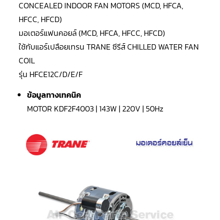
LG
CONCEALED INDOOR FAN MOTORS (MCD, HFCA,
น้ำยา
แอร์
HFCC, HFCD)
R32
มอเตอร์แฟนคอยล์ (MCD, HFCA, HFCC, HFCD)
ใช้กับแอร์
เปลือยเทรน
TRANE ซีรีส์ CHILLED WATER FAN
คอมเพรสเซอร์
แอร์
COIL
DAIKIN
รุ่น HFCE12C/D/E/F
คอมเพรสเซอร์
แอร์
ข้อมูลทางเทคนิค
ลูกสูบ
MOTOR KDF2F4003 | 143W | 220V | 50Hz
คอมเพรสเซอร์
แอร์
ลูกสูบ
TECUMSEH
คอมเพรสเซอร์
แอร์
ลูกสูบ
KULTHORN
คอมเพรสเซอร์
ตู้
เย็น