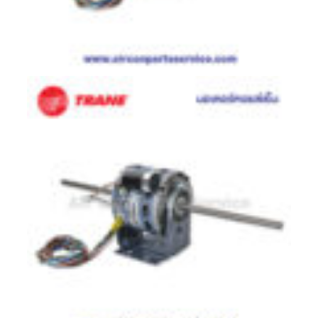
มอเตอร์
RUAMTHONG
มอเตอร์
SIRIPAT
มอเตอร์
KRUGER
อะไหล่
แอร์
ชุด
คอนโทรล
แอร์
รีโมท
แอร์
แบบ
มี
สาย
และ
ไร้