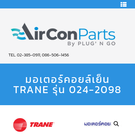
HOME
คอมเพรสเซอร์
แอร์
คอมเพรสเซอร์
แอร์
SCROLL
AIR
COPELAND
TEL. 02-385-0911, 086-506-1456
CON
คอมเพรสเซอร์
แอร์
มอเตอร์คอยล์เย็น
PARTS
SCROLL
COPELAND
น้ำยา
TRANE รุ่น 024-2098
SERVICE
แอร์
R22
คอมเพรสเซอร์
แอร์
SCROLL
COPELAND
น้ำยา
แอร์
R134A