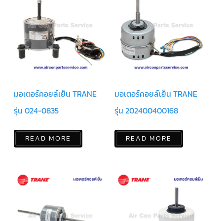
ร์
คอนโทรล
แค
ปทิ้วบ์
ท่อ
ทองแดง
เครื่อง
มอเตอร์คอยล์เย็น TRANE
มอเตอร์คอยล์เย็น TRANE
มือ
ช่าง
แอร์
รุ่น 024-0835
รุ่น 202400400168
อะไหล่
แอร์
READ MORE
READ MORE
DAIKIN
เกี่ยว
กับ
เรา
บริการ
ติด
ตั้ง