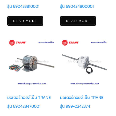
สาย
รุ่น 690433810001
รุ่น 690424800001
เซ็นเซอร์/
สาย
ฟรีส
เซอร์
READ MORE
READ MORE
แอร์
TRANE
ปั๊ม
น้ำ
ทิ้ง
แอร์
น้ำยา
แอร์/
น้ำยา
ล้าง
ระบบ/
น้ำมัน
คอมเพรสเซอร์
อะไหล่
ใน
มอเตอร์คอยล์เย็น TRANE
มอเตอร์คอยล์เย็น TRANE
งาน
แอร์
รุ่น 690428470001
รุ่น 999-0242374