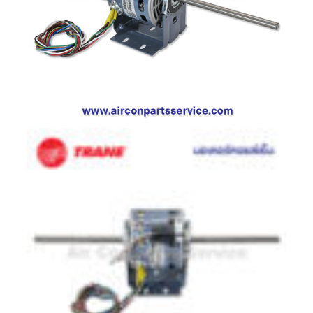
ตู้
แช่
HITACHI
คอมเพรสเซอร์
ตู้
เย็น
ตู้
แช่
KULTHORN
มอเตอร์
แอร์
มอเตอร์
TRANE
มอเตอร์
CARRIER
มอเตอร์
DAIKIN
มอเตอร์
FASCO