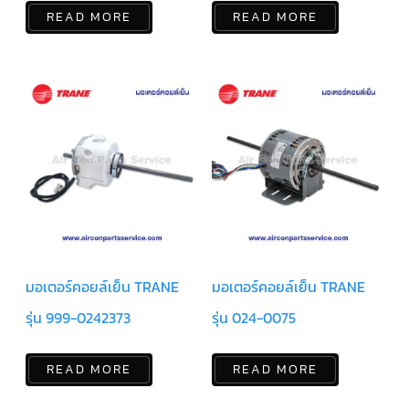
ฟิล
เตอร์
READ MORE
READ MORE
ดราย
เอ
อร์
แมก
เนติ
ก
คอนแทค
เตอร์
แค
ปรัน/
รัน
คา
ปา
ซิ
เตอร์
มอเตอร์คอยล์เย็น TRANE
มอเตอร์คอยล์เย็น TRANE
แค
ป
รุ่น 999-0242373
รุ่น 024-0075
สตาร์ท/
สตาร์ท
คา
ปา
READ MORE
READ MORE
ซิ
เตอร์