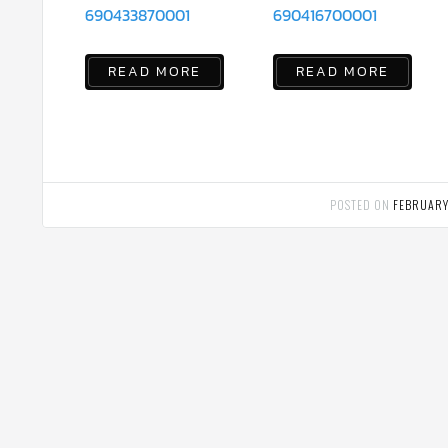
690433870001
690416700001
READ MORE
READ MORE
POSTED ON
FEBRUARY