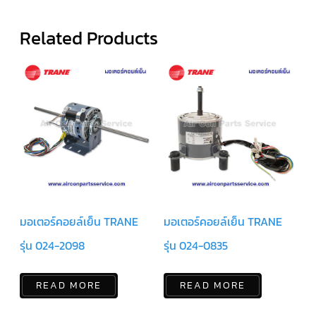
สาย
เซ็นเซอร์/
Related Products
สาย
ฟรีส
เซอร์
แอร์
TRANE
ปั๊ม
น้ำ
ทิ้ง
แอร์
น้ำยา
แอร์/
น้ำยา
ล้าง
ระบบ/
น้ำมัน
มอเตอร์คอยล์เย็น TRANE
มอเตอร์คอยล์เย็น TRANE
คอมเพรสเซอร์
รุ่น 024-2098
รุ่น 024-0835
อะไหล่
ใน
งาน
แอร์
READ MORE
READ MORE