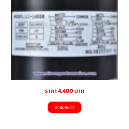
ตัว
ยิง
รีโมท
แอร์
TRANE
รู
ม
เท
อร์
โม
สตัท
แอร์
TRANE
แผง
คอนโทรล
แอร์
ราคา 4,400 บาท
TRANE
จอ
สั่งซื้อสินค้า
รับ
สัญญาณ
แอร์
TRANE