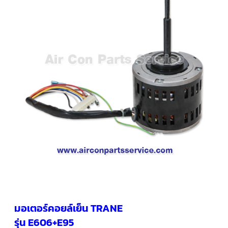
คอมเพรสเซอร์
แอร์
SCROLL
COPELAND
น้ำยา
แอร์
R407C
คอมเพรสเซอร์
SCROLL
COPELAND
น้ำยา
แอร์
R410A
คอมเพรสเซอร์
แอร์
SCROLL
DANFOSS
คอมเพรสเซอร์
แอร์
SCROLL
DANFOSS
มอเตอร์คอยล์เย็น TRANE
น้ำยา
แอร์
รุ่น E606+E95
R22