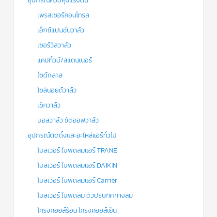
อุปกรณ์ควบคุมแรงดัน
เพรสเชอร์คอนโทรล
เอ็กซ์แปนชั่นวาล์ว
เซอร์วิสวาล์ว
แคปทิ้วบ์/สแตนเนอร์
ไซด์กลาส
โซลินอยด์วาล์ว
เช็ควาล์ว
บอลวาล์ว ชัตออฟวาล์ว
อุปกรณ์ติดตั้งและอะไหล่แอร์ทั่วไป
โบลเวอร์ ใบพัดลมแอร์ TRANE
โบลเวอร์ ใบพัดลมแอร์ DAIKIN
โบลเวอร์ ใบพัดลมแอร์ Carrier
โบลเวอร์ ใบพัดลม ตัวปรับทิศทางลม
โครงคอยล์ร้อน โครงคอยล์เย็น