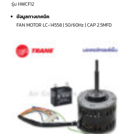
ตู้
รุ่น HWCF12
แช่
HITACHI
ข้อมูลทางเทคนิค
คอมเพรสเซอร์
FAN MOTOR LC-14558 | 50/60Hz | CAP 2.5MFD
ตู้
เย็น
ตู้
แช่
KULTHORN
มอเตอร์
แอร์
มอเตอร์
TRANE
มอเตอร์
CARRIER
มอเตอร์
DAIKIN
มอเตอร์
FASCO