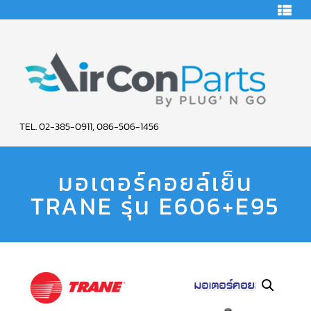
HOME
คอมเพรสเซอร์
แอร์
คอมเพรสเซอร์
แอร์
SCROLL
AIR
COPELAND
TEL. 02-385-0911, 086-506-1456
CON
คอมเพรสเซอร์
แอร์
มอเตอร์คอยล์เย็น
PARTS
SCROLL
COPELAND
น้ำยา
TRANE รุ่น E606+E95
SERVICE
แอร์
R22
คอมเพรสเซอร์
แอร์
SCROLL
COPELAND
น้ำยา
แอร์
R134A