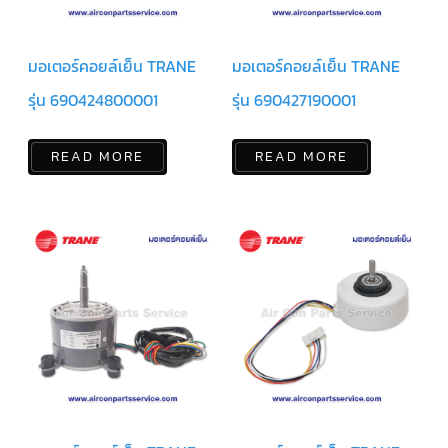
ข่าวสาร
และ
บทความ
มอเตอร์คอยล์เย็น TRANE
มอเตอร์คอยล์เย็น TRANE
รุ่น 690424800001
รุ่น 690427190001
ติดต่อ
เรา
READ MORE
READ MORE
ใบ
เสนอ
ราคา