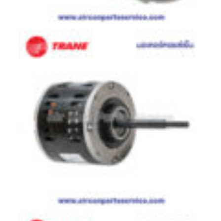
มอเตอร์
RUAMTHONG
มอเตอร์
SIRIPAT
มอเตอร์
KRUGER
อะไหล่
แอร์
ชุด
คอนโทรล
แอร์
รีโมท
แอร์
แบบ
มี
สาย
และ
ไร้