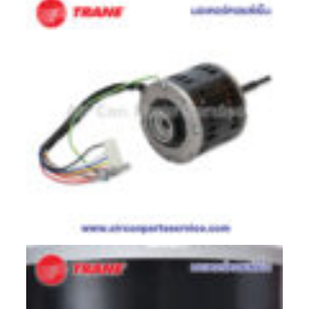
สาย
ตัว
ยิง
รีโมท
แอร์
รู
ม
เท
อร์
โม
สตัท
ชุด
คอนโทรล
แอร์
TRANE
รีโมท
แอร์
TRANE
แบบ
มี
สาย
และ
ไร้
สาย