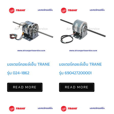
ฟิล
เตอร์
ดราย
เอ
อร์
แมก
เนติ
ก
คอนแทค
เตอร์
แค
ปรัน/
รัน
คา
มอเตอร์คอยล์เย็น TRANE
มอเตอร์คอยล์เย็น TRANE
ปา
ซิ
เตอร์
รุ่น 024-1862
รุ่น 690427200001
แค
ป
READ MORE
READ MORE
สตาร์ท/
สตาร์ท
คา
ปา
ซิ
เตอร์