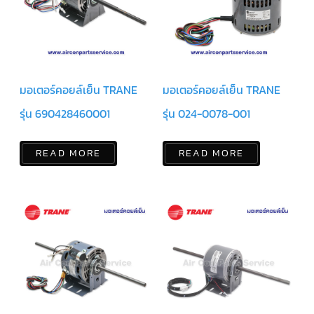
ร์
คอนโทรล
แค
ปทิ้วบ์
ท่อ
มอเตอร์คอยล์เย็น TRANE
มอเตอร์คอยล์เย็น TRANE
ทองแดง
รุ่น 690428460001
รุ่น 024-0078-001
เครื่อง
มือ
ช่าง
แอร์
READ MORE
READ MORE
อะไหล่
แอร์
DAIKIN
เกี่ยว
กับ
เรา
บริการ
ติด
ตั้ง