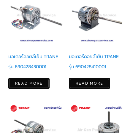
แคป
พัดลม/
คา
ปา
ซิ
เตอร์
มอเตอร์
พัดลม
ไทม์
เม
อร์
มอเตอร์คอยล์เย็น TRANE
มอเตอร์คอยล์เย็น TRANE
แอร์
รุ่น 690428430001
รุ่น 690428410001
อุปกรณ์
ควบคุม
แรง
READ MORE
READ MORE
ดัน
เอ็กซ์
แปนชั่
นวาล์ว
เพ
รส
เชอ