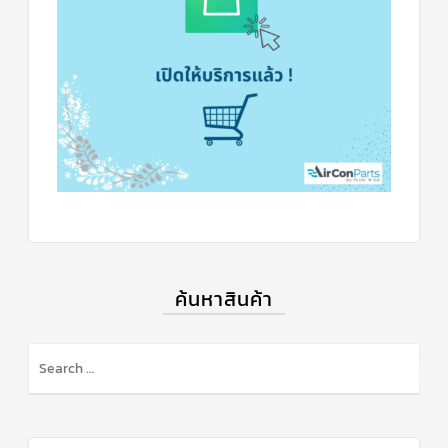
ฟิล
เตอร์
ดราย
เอ
อร์
แมก
เนติ
ก
คอนแทค
เตอร์
แค
ปรัน/
รัน
คา
ปา
ซิ
เตอร์
ค้นหาสินค้า
แค
ป
สตาร์ท/
สตาร์ท
คา
ปา
ซิ
เตอร์