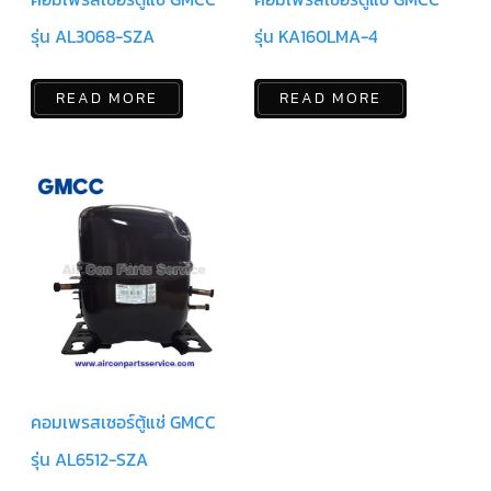
รุ่น AL3068-SZA
รุ่น KA160LMA-4
ตัว
ยิง
รีโมท
แอร์
READ MORE
READ MORE
TRANE
รู
ม
เท
อร์
โม
สตัท
แอร์
TRANE
แผง
คอนโทรล
แอร์
TRANE
จอ
รับ
คอมเพรสเซอร์ตู้แช่ GMCC
สัญญาณ
แอร์
รุ่น AL6512-SZA
TRANE