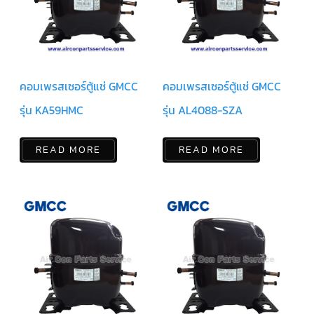
มอเตอร์
RUAMTHONG
มอเตอร์
SIRIPAT
คอมเพรสเซอร์ตู้แช่ GMCC
คอมเพรสเซอร์ตู้แช่ GMCC
มอเตอร์
รุ่น KA59HMC
รุ่น AL4088-SZA
KRUGER
อะไหล่
READ MORE
READ MORE
แอร์
ชุด
คอนโทรล
แอร์
รีโมท
แอร์
แบบ
มี
สาย
และ
ไร้