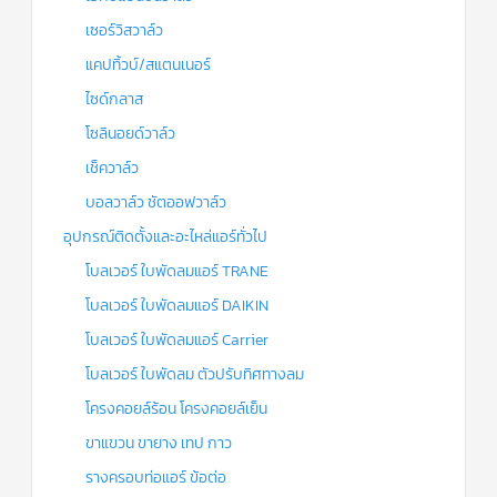
เซอร์วิสวาล์ว
แคปทิ้วบ์/สแตนเนอร์
ไซด์กลาส
โซลินอยด์วาล์ว
เช็ควาล์ว
บอลวาล์ว ชัตออฟวาล์ว
อุปกรณ์ติดตั้งและอะไหล่แอร์ทั่วไป
โบลเวอร์ ใบพัดลมแอร์ TRANE
โบลเวอร์ ใบพัดลมแอร์ DAIKIN
โบลเวอร์ ใบพัดลมแอร์ Carrier
โบลเวอร์ ใบพัดลม ตัวปรับทิศทางลม
โครงคอยล์ร้อน โครงคอยล์เย็น
ขาแขวน ขายาง เทป กาว
รางครอบท่อแอร์ ข้อต่อ