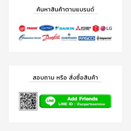
แคป
ค้นหาสินค้าตามแบรนด์
พัดลม/
คา
ปา
ซิ
เตอร์
มอเตอร์
พัดลม
ไทม์
เม
อร์
แอร์
อุปกรณ์
สอบถาม หรือ สั่งซื้อสินค้า
ควบคุม
แรง
ดัน
เอ็กซ์
แปนชั่
นวาล์ว
เพ
รส
เชอ