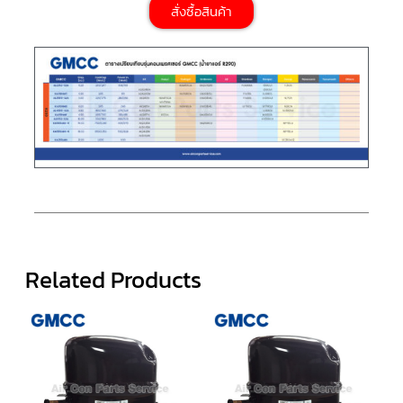
ตู้
สั่งซื้อสินค้า
แช่
HITACHI
คอมเพรสเซอร์
ตู้
เย็น
ตู้
แช่
KULTHORN
มอเตอร์
แอร์
มอเตอร์
TRANE
Related Products
มอเตอร์
CARRIER
มอเตอร์
DAIKIN
มอเตอร์
FASCO