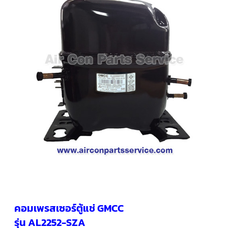
คอมเพรสเซอร์
แอร์
SCROLL
COPELAND
น้ำยา
แอร์
R407C
คอมเพรสเซอร์
SCROLL
COPELAND
น้ำยา
แอร์
R410A
คอมเพรสเซอร์
แอร์
SCROLL
DANFOSS
คอมเพรสเซอร์
แอร์
SCROLL
DANFOSS
คอมเพรสเซอร์ตู้แช่ GMCC
น้ำยา
แอร์
รุ่น AL2252-SZA
R22