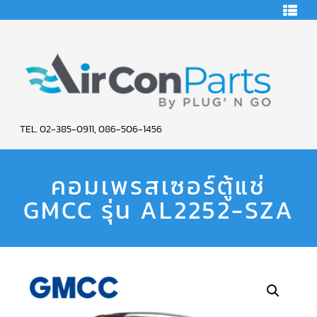
HOME
คอมเพรสเซอร์
แอร์
คอมเพรสเซอร์
แอร์
SCROLL
AIR
COPELAND
TEL. 02-385-0911, 086-506-1456
CON
คอมเพรสเซอร์
แอร์
คอมเพรสเซอร์ตู้แช่
PARTS
SCROLL
COPELAND
น้ำยา
GMCC รุ่น AL2252-SZA
SERVICE
แอร์
R22
คอมเพรสเซอร์
แอร์
SCROLL
COPELAND
น้ำยา
แอร์
R134A