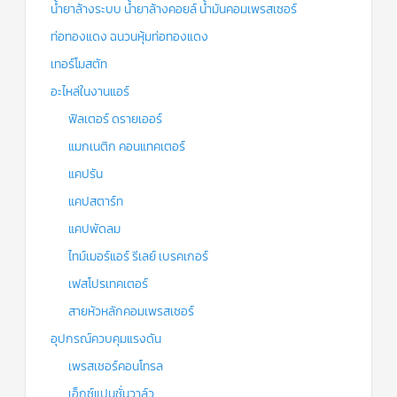
น้ำยาล้างระบบ น้ำยาล้างคอยล์ น้ำมันคอมเพรสเซอร์
ท่อทองแดง ฉนวนหุ้มท่อทองแดง
เทอร์โมสตัท
อะไหล่ในงานแอร์
ฟิลเตอร์ ดรายเออร์
แมกเนติก คอนแทคเตอร์
แคปรัน
แคปสตาร์ท
แคปพัดลม
ไทม์เมอร์แอร์ รีเลย์ เบรคเกอร์
เฟสโปรเทคเตอร์
สายหัวหลักคอมเพรสเซอร์
อุปกรณ์ควบคุมแรงดัน
เพรสเชอร์คอนโทรล
เอ็กซ์แปนชั่นวาล์ว