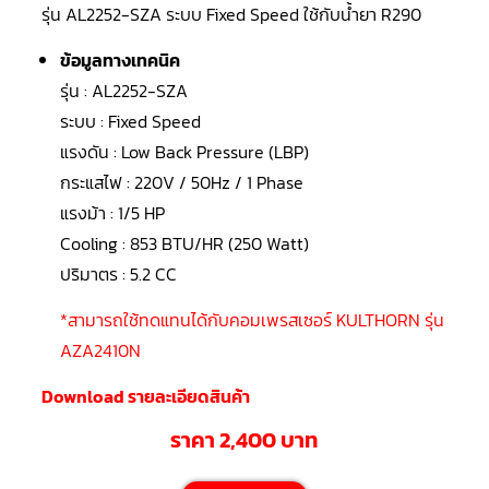
LG
รุ่น AL2252-SZA ระบบ Fixed Speed ใช้กับน้ำยา R290
น้ำยา
แอร์
R32
ข้อมูลทางเทคนิค
รุ่น : AL2252-SZA
คอมเพรสเซอร์
แอร์
ระบบ : Fixed Speed
DAIKIN
แรงดัน : Low Back Pressure (LBP)
กระแสไฟ : 220V / 50Hz / 1 Phase
คอมเพรสเซอร์
แอร์
แรงม้า : 1/5 HP
ลูกสูบ
Cooling : 853 BTU/HR (250 Watt)
คอมเพรสเซอร์
ปริมาตร : 5.2 CC
แอร์
ลูกสูบ
TECUMSEH
*สามารถใช้ทดแทนได้กับคอมเพรสเซอร์ KULTHORN รุ่น
AZA2410N
คอมเพรสเซอร์
แอร์
ลูกสูบ
Download รายละเอียดสินค้า
KULTHORN
ราคา 2,400 บาท
คอมเพรสเซอร์
ตู้
เย็น