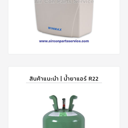
สินค้าแนะนำ | น้ำยาแอร์ R22