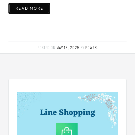
สาย
READ MORE
เซ็นเซอร์/
สาย
ฟรีส
เซอร์
แอร์
TRANE
ปั๊ม
POSTED ON
MAY 16, 2025
BY
POWER
.
น้ำ
ทิ้ง
แอร์
น้ำยา
แอร์/
น้ำยา
ล้าง
ระบบ/
น้ำมัน
คอมเพรสเซอร์
อะไหล่
ใน
งาน
แอร์