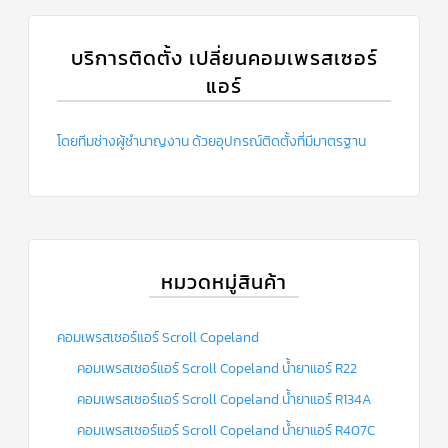
ร์
คอนโทรล
บริการติดตั้ง เปลี่ยนคอมเพรสเซอร์
แค
ปทิ้วบ์
แอร์
ท่อ
ทองแดง
โดยทีมช่างผู้ชำนาญงาน ด้วยอุปกรณ์ติดตั้งที่มีมาตรฐาน
เครื่อง
มือ
ช่าง
แอร์
อะไหล่
หมวดหมู่สินค้า
แอร์
DAIKIN
เกี่ยว
คอมเพรสเซอร์แอร์ Scroll Copeland
กับ
เรา
คอมเพรสเซอร์แอร์ Scroll Copeland น้ำยาแอร์ R22
คอมเพรสเซอร์แอร์ Scroll Copeland น้ำยาแอร์ R134A
บริการ
ติด
คอมเพรสเซอร์แอร์ Scroll Copeland น้ำยาแอร์ R407C
ตั้ง