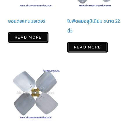
แคป
พัดลม/
คา
ปา
ยอยต่อแกนมอเตอร์
ใบพัดลมอลูมิเนียม ขนาด 22
ซิ
เตอร์
มอเตอร์
นิ้ว
พัดลม
READ MORE
ไทม์
READ MORE
เม
อร์
แอร์
อุปกรณ์
ควบคุม
แรง
ดัน
เอ็กซ์
แปนชั่
นวาล์ว
เพ
รส
เชอ