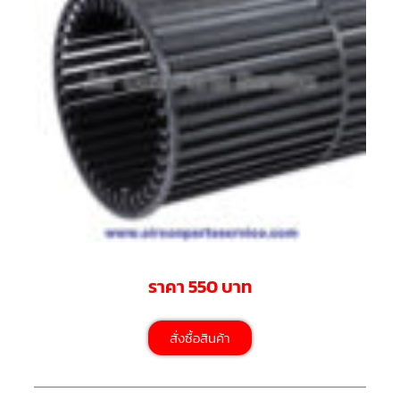
มอเตอร์
RUAMTHONG
มอเตอร์
SIRIPAT
มอเตอร์
KRUGER
อะไหล่
แอร์
ชุด
คอนโทรล
แอร์
ราคา 550 บาท
รีโมท
แอร์
สั่งซื้อสินค้า
แบบ
มี
สาย
และ
ไร้