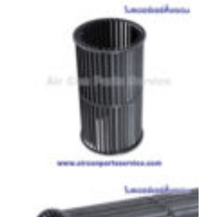
ตู้
แช่
HITACHI
คอมเพรสเซอร์
ตู้
เย็น
ตู้
แช่
KULTHORN
มอเตอร์
แอร์
มอเตอร์
TRANE
มอเตอร์
CARRIER
มอเตอร์
DAIKIN
มอเตอร์
FASCO