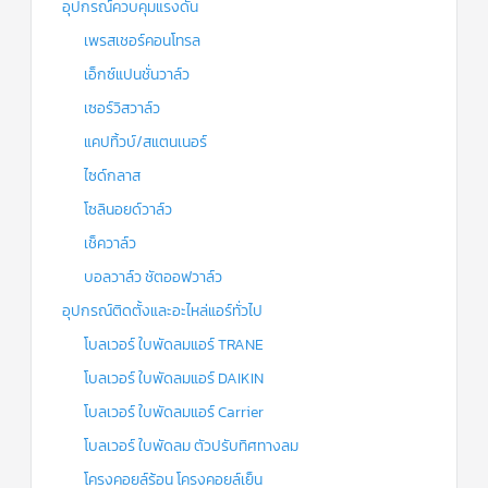
อุปกรณ์ควบคุมแรงดัน
เพรสเชอร์คอนโทรล
เอ็กซ์แปนชั่นวาล์ว
เซอร์วิสวาล์ว
แคปทิ้วบ์/สแตนเนอร์
ไซด์กลาส
โซลินอยด์วาล์ว
เช็ควาล์ว
บอลวาล์ว ชัตออฟวาล์ว
อุปกรณ์ติดตั้งและอะไหล่แอร์ทั่วไป
โบลเวอร์ ใบพัดลมแอร์ TRANE
โบลเวอร์ ใบพัดลมแอร์ DAIKIN
โบลเวอร์ ใบพัดลมแอร์ Carrier
โบลเวอร์ ใบพัดลม ตัวปรับทิศทางลม
โครงคอยล์ร้อน โครงคอยล์เย็น