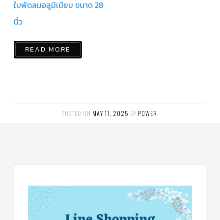
ร์
ใบพัดลมอลูมิเนียม ขนาด 28
คอนโทรล
นิ้ว
แค
ปทิ้วบ์
READ MORE
ท่อ
ทองแดง
เครื่อง
มือ
ช่าง
แอร์
POSTED ON
MAY 11, 2025
BY
POWER
.
อะไหล่
แอร์
DAIKIN
เกี่ยว
กับ
เรา
บริการ
ติด
ตั้ง