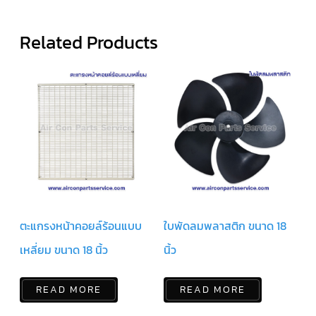
สาย
ตัว
Related Products
ยิง
รีโมท
แอร์
รู
ม
เท
อร์
โม
สตัท
ชุด
คอนโทรล
แอร์
TRANE
ตะแกรงหน้าคอยล์ร้อนแบบ
ใบพัดลมพลาสติก ขนาด 18
รีโมท
แอร์
เหลี่ยม ขนาด 18 นิ้ว
นิ้ว
TRANE
แบบ
มี
สาย
READ MORE
READ MORE
และ
ไร้
สาย