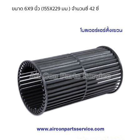
LG
น้ำยา
ขนาด 6X9 นิ้ว (155X229 มม.) จำนวนซี่ 42 ซี่
แอร์
R32
คอมเพรสเซอร์
แอร์
DAIKIN
คอมเพรสเซอร์
แอร์
ลูกสูบ
คอมเพรสเซอร์
แอร์
ลูกสูบ
TECUMSEH
คอมเพรสเซอร์
แอร์
ลูกสูบ
KULTHORN
คอมเพรสเซอร์
ตู้
เย็น