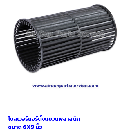
คอมเพรสเซอร์
แอร์
SCROLL
COPELAND
น้ำยา
แอร์
R407C
คอมเพรสเซอร์
SCROLL
COPELAND
น้ำยา
แอร์
R410A
คอมเพรสเซอร์
แอร์
SCROLL
DANFOSS
คอมเพรสเซอร์
แอร์
SCROLL
DANFOSS
โบลเวอร์แอร์ตั้งแขวนพลาสติก
น้ำยา
แอร์
ขนาด 6X9 นิ้ว
R22