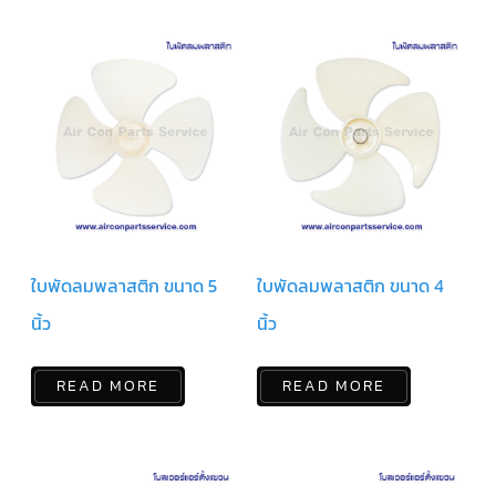
ตัว
ยิง
รีโมท
แอร์
TRANE
รู
ม
เท
อร์
โม
สตัท
แอร์
TRANE
ใบพัดลมพลาสติก ขนาด 5
ใบพัดลมพลาสติก ขนาด 4
แผง
นิ้ว
นิ้ว
คอนโทรล
แอร์
TRANE
READ MORE
READ MORE
จอ
รับ
สัญญาณ
แอร์
TRANE