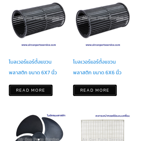
สาย
เซ็นเซอร์/
สาย
ฟรีส
เซอร์
แอร์
TRANE
ปั๊ม
น้ำ
ทิ้ง
แอร์
โบลเวอร์แอร์ตั้งแขวน
โบลเวอร์แอร์ตั้งแขวน
พลาสติก ขนาด 6X7 นิ้ว
พลาสติก ขนาด 6X6 นิ้ว
น้ำยา
แอร์/
น้ำยา
ล้าง
READ MORE
READ MORE
ระบบ/
น้ำมัน
คอมเพรสเซอร์
อะไหล่
ใน
งาน
แอร์