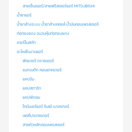
สายเซ็นเซอร์/สายฟรีสเซอร์แอร์ MITSUBISHI
น้ำยาแอร์
น้ำยาล้างระบบ น้ำยาล้างคอยล์ น้ำมันคอมเพรสเซอร์
ท่อทองแดง ฉนวนหุ้มท่อทองแดง
เทอร์โมสตัท
อะไหล่ในงานแอร์
ฟิลเตอร์ ดรายเออร์
แมกเนติก คอนแทคเตอร์
แคปรัน
แคปสตาร์ท
แคปพัดลม
ไทม์เมอร์แอร์ รีเลย์ เบรคเกอร์
เฟสโปรเทคเตอร์
สายหัวหลักคอมเพรสเซอร์