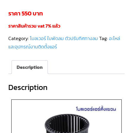
ราคา 550 บาท
คอมเพรสเซอร์
แอร์
SCROLL
DANFOSS
ราคาสินค้ารวม vat 7% แล้ว
น้ำยา
แอร์
R407C
Category:
โบลเวอร์ ใบพัดลม ตัวปรับทิศทางลม
Tag:
อะไหล่
และอุปกรณ์งานติดตั้งแอร์
คอมเพรสเซอร์
แอร์
ROTARY
SCI/MITSUBISHI
Description
คอมเพรสเซอร์
แอร์
Description
ROTARY
SCI/MITSUBISHI
น้ำยา
แอร์
R22
คอมเพรสเซอร์
แอร์
ROTARY
SCI/MITSUBISHI
น้ำยา