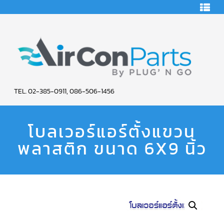
HOME
คอมเพรสเซอร์
แอร์
คอมเพรสเซอร์
แอร์
SCROLL
AIR
COPELAND
TEL. 02-385-0911, 086-506-1456
CON
คอมเพรสเซอร์
แอร์
โบลเวอร์แอร์ตั้งแขวน
PARTS
SCROLL
COPELAND
น้ำยา
พลาสติก ขนาด 6X9 นิ้ว
SERVICE
แอร์
R22
คอมเพรสเซอร์
แอร์
SCROLL
COPELAND
น้ำยา
แอร์
R134A