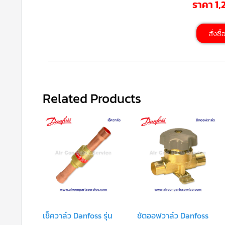
ราคา 1
สั่งซื
Related Products
เช็ควาล์ว Danfoss รุ่น
ชัตออฟวาล์ว Danfoss