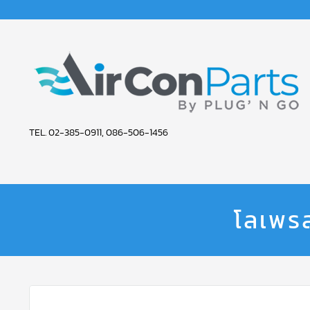
AIR
TEL. 02-385-0911, 086-506-1456
CON
PARTS
SERVICE
โลเพร