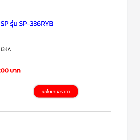
 SP รุ่น SP-336RYB
R134A
,200 บาท
ขอใบเสนอราคา