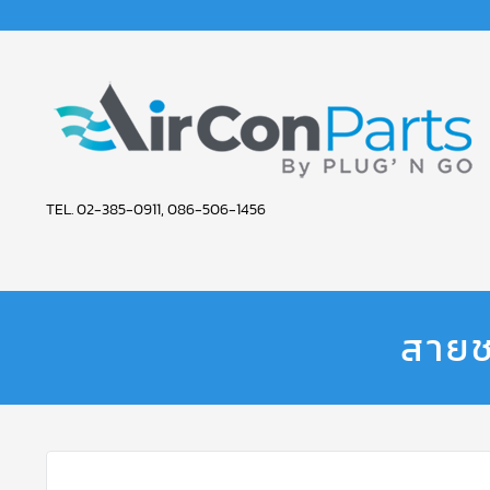
AIR
TEL. 02-385-0911, 086-506-1456
CON
PARTS
SERVICE
สายช