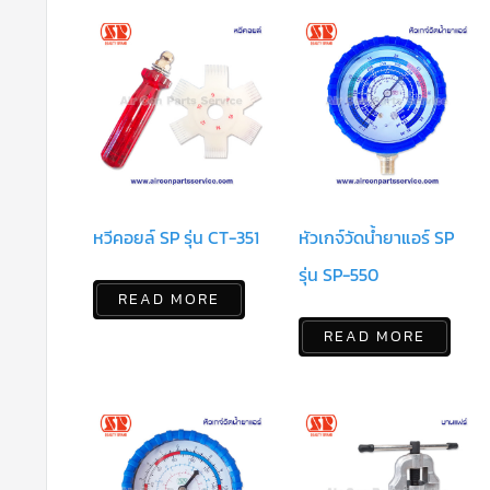
หวีคอยล์ SP รุ่น CT-351
หัวเกจ์วัดน้ำยาแอร์ SP
รุ่น SP-550
READ MORE
READ MORE