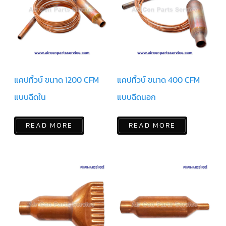
สาย
ตัว
ยิง
รีโมท
แอร์
รู
ม
เท
แคปทิ้วบ์ ขนาด 1200 CFM
แคปทิ้วบ์ ขนาด 400 CFM
อร์
โม
แบบฉีดใน
แบบฉีดนอก
สตัท
ชุด
READ MORE
READ MORE
คอนโทรล
แอร์
TRANE
รีโมท
แอร์
TRANE
แบบ
มี
สาย
และ
ไร้
สาย