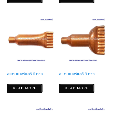
ฟิล
เตอร์
ดราย
เอ
อร์
แมก
เนติ
ก
คอนแทค
เตอร์
แค
ปรัน/
รัน
คา
ปา
ซิ
เตอร์
สแตนเนอร์แอร์ 6 ทาง
สแตนเนอร์แอร์ 9 ทาง
แค
ป
READ MORE
READ MORE
สตาร์ท/
สตาร์ท
คา
ปา
ซิ
เตอร์