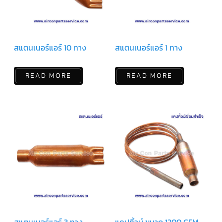
ตัว
ยิง
รีโมท
แอร์
สแตนเนอร์แอร์ 10 ทาง
สแตนเนอร์แอร์ 1 ทาง
TRANE
รู
READ MORE
READ MORE
ม
เท
อร์
โม
สตัท
แอร์
TRANE
แผง
คอนโทรล
แอร์
TRANE
จอ
รับ
สัญญาณ
แอร์
TRANE