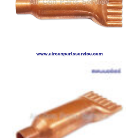
ตู้
แช่
HITACHI
คอมเพรสเซอร์
ตู้
เย็น
ตู้
แช่
KULTHORN
มอเตอร์
แอร์
มอเตอร์
TRANE
มอเตอร์
CARRIER
มอเตอร์
DAIKIN
มอเตอร์
FASCO