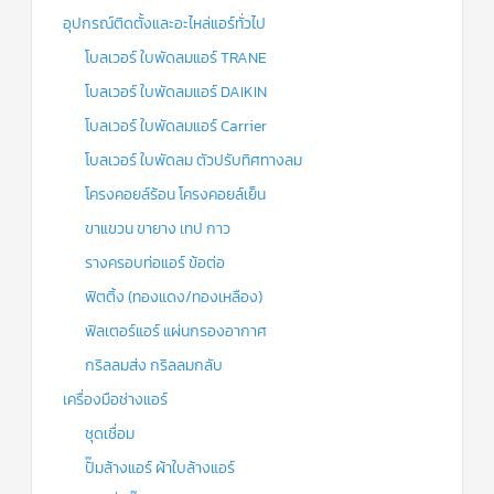
อุปกรณ์ติดตั้งและอะไหล่แอร์ทั่วไป
โบลเวอร์ ใบพัดลมแอร์ TRANE
โบลเวอร์ ใบพัดลมแอร์ DAIKIN
โบลเวอร์ ใบพัดลมแอร์ Carrier
โบลเวอร์ ใบพัดลม ตัวปรับทิศทางลม
โครงคอยล์ร้อน โครงคอยล์เย็น
ขาแขวน ขายาง เทป กาว
รางครอบท่อแอร์ ข้อต่อ
ฟิตติ้ง (ทองแดง/ทองเหลือง)
ฟิลเตอร์แอร์ แผ่นกรองอากาศ
กริลลมส่ง กริลลมกลับ
เครื่องมือช่างแอร์
ชุดเชื่อม
ปั๊มล้างแอร์ ผ้าใบล้างแอร์