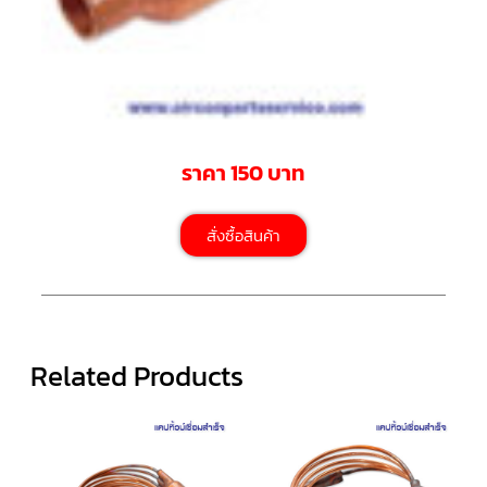
มอเตอร์
RUAMTHONG
มอเตอร์
SIRIPAT
มอเตอร์
ราคา 150 บาท
KRUGER
อะไหล่
สั่งซื้อสินค้า
แอร์
ชุด
คอนโทรล
แอร์
Related Products
รีโมท
แอร์
แบบ
มี
สาย
และ
ไร้