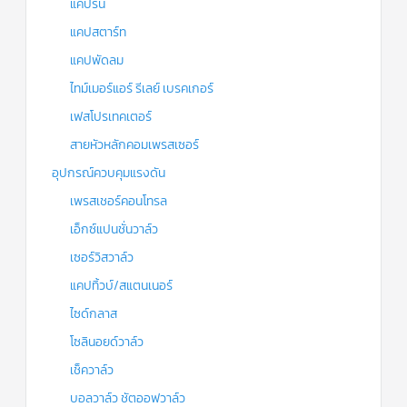
แคปรัน
แคปสตาร์ท
แคปพัดลม
ไทม์เมอร์แอร์ รีเลย์ เบรคเกอร์
เฟสโปรเทคเตอร์
สายหัวหลักคอมเพรสเซอร์
อุปกรณ์ควบคุมแรงดัน
เพรสเชอร์คอนโทรล
เอ็กซ์แปนชั่นวาล์ว
เซอร์วิสวาล์ว
แคปทิ้วบ์/สแตนเนอร์
ไซด์กลาส
โซลินอยด์วาล์ว
เช็ควาล์ว
บอลวาล์ว ชัตออฟวาล์ว