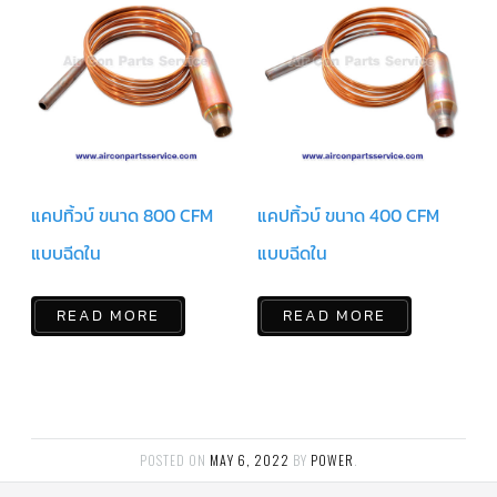
แคป
พัดลม/
คา
ปา
ซิ
เตอร์
มอเตอร์
พัดลม
ไทม์
เม
อร์
แคปทิ้วบ์ ขนาด 800 CFM
แคปทิ้วบ์ ขนาด 400 CFM
แอร์
แบบฉีดใน
แบบฉีดใน
อุปกรณ์
ควบคุม
แรง
READ MORE
READ MORE
ดัน
เอ็กซ์
แปนชั่
นวาล์ว
เพ
POSTED ON
MAY 6, 2022
BY
POWER
.
รส
เชอ