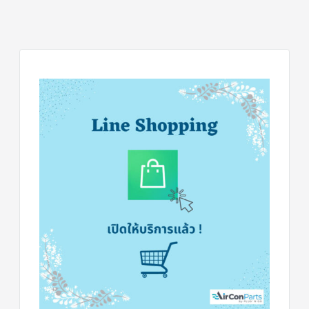
ร์
คอนโทรล
แค
ปทิ้วบ์
ท่อ
ทองแดง
เครื่อง
มือ
ช่าง
แอร์
อะไหล่
แอร์
DAIKIN
เกี่ยว
กับ
เรา
บริการ
ติด
ตั้ง