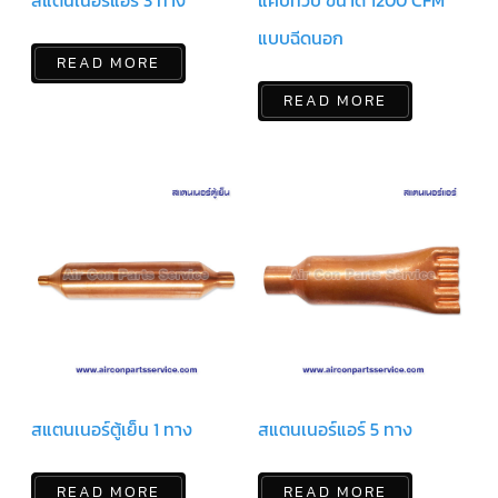
สแตนเนอร์แอร์ 3 ทาง
แคปทิ้วบ์ ขนาด 1200 CFM
สาย
เซ็นเซอร์/
แบบฉีดนอก
สาย
READ MORE
ฟรีส
เซอร์
แอร์
READ MORE
TRANE
ปั๊ม
น้ำ
ทิ้ง
แอร์
น้ำยา
แอร์/
น้ำยา
ล้าง
ระบบ/
น้ำมัน
คอมเพรสเซอร์
อะไหล่
ใน
สแตนเนอร์ตู้เย็น 1 ทาง
สแตนเนอร์แอร์ 5 ทาง
งาน
แอร์
READ MORE
READ MORE