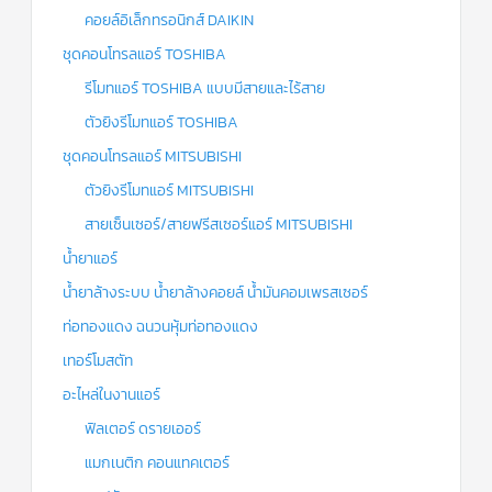
คอยล์อิเล็กทรอนิกส์ DAIKIN
ชุดคอนโทรลแอร์ TOSHIBA
รีโมทแอร์ TOSHIBA แบบมีสายและไร้สาย
ตัวยิงรีโมทแอร์ TOSHIBA
ชุดคอนโทรลแอร์ MITSUBISHI
ตัวยิงรีโมทแอร์ MITSUBISHI
สายเซ็นเซอร์/สายฟรีสเซอร์แอร์ MITSUBISHI
น้ำยาแอร์
น้ำยาล้างระบบ น้ำยาล้างคอยล์ น้ำมันคอมเพรสเซอร์
ท่อทองแดง ฉนวนหุ้มท่อทองแดง
เทอร์โมสตัท
อะไหล่ในงานแอร์
ฟิลเตอร์ ดรายเออร์
แมกเนติก คอนแทคเตอร์