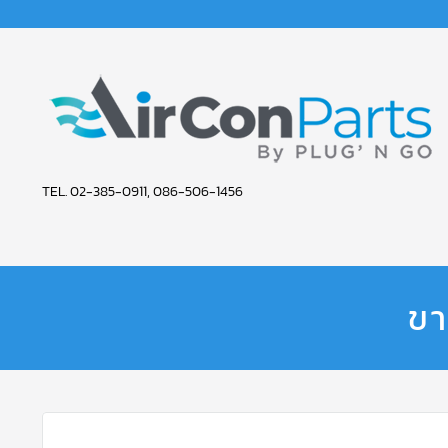
AIR
TEL. 02-385-0911, 086-506-1456
CON
PARTS
SERVICE
ขา