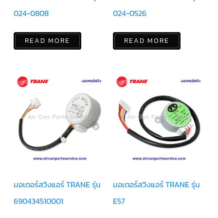
024-0808
024-0526
ตัว
ยิง
รีโมท
แอร์
READ MORE
READ MORE
TRANE
รู
ม
เท
อร์
โม
สตัท
แอร์
TRANE
แผง
คอนโทรล
แอร์
TRANE
จอ
มอเตอร์สวิงแอร์ TRANE รุ่น
มอเตอร์สวิงแอร์ TRANE รุ่น
รับ
สัญญาณ
แอร์
690434510001
E57
TRANE