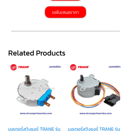
สาย
ขอใบเสนอราคา
ตัว
ยิง
รีโมท
แอร์
รู
ม
เท
อร์
Related Products
โม
สตัท
ชุด
คอนโทรล
แอร์
TRANE
รีโมท
แอร์
TRANE
แบบ
มี
สาย
และ
ไร้
มอเตอร์สวิงแอร์ TRANE รุ่น
มอเตอร์สวิงแอร์ TRANE รุ่น
สาย