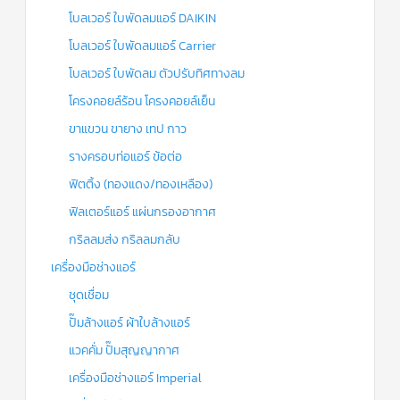
โบลเวอร์ ใบพัดลมแอร์ DAIKIN
โบลเวอร์ ใบพัดลมแอร์ Carrier
โบลเวอร์ ใบพัดลม ตัวปรับทิศทางลม
โครงคอยล์ร้อน โครงคอยล์เย็น
ขาแขวน ขายาง เทป กาว
รางครอบท่อแอร์ ข้อต่อ
ฟิตติ้ง (ทองแดง/ทองเหลือง)
ฟิลเตอร์แอร์ แผ่นกรองอากาศ
กริลลมส่ง กริลลมกลับ
เครื่องมือช่างแอร์
ชุดเชื่อม
ปั๊มล้างแอร์ ผ้าใบล้างแอร์
แวคคั่ม ปั๊มสุญญากาศ
เครื่องมือช่างแอร์ Imperial