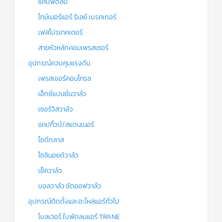
แคปพัดลม
ไทม์เมอร์แอร์ รีเลย์ เบรคเกอร์
เฟสโปรเทคเตอร์
สายหัวหลักคอมเพรสเซอร์
อุปกรณ์ควบคุมแรงดัน
เพรสเชอร์คอนโทรล
เอ็กซ์แปนชั่นวาล์ว
เซอร์วิสวาล์ว
แคปทิ้วบ์/สแตนเนอร์
ไซด์กลาส
โซลินอยด์วาล์ว
เช็ควาล์ว
บอลวาล์ว ชัตออฟวาล์ว
อุปกรณ์ติดตั้งและอะไหล่แอร์ทั่วไป
โบลเวอร์ ใบพัดลมแอร์ TRANE