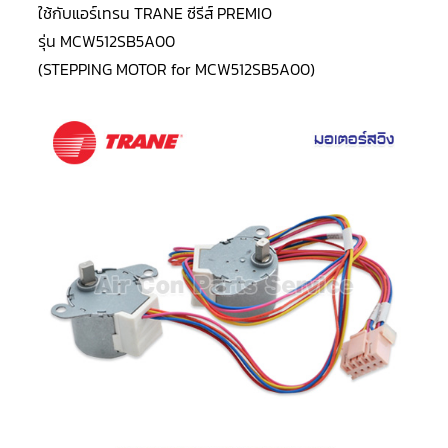
LG
ใช้กับแอร์เทรน TRANE ซีรีส์ PREMIO
น้ำยา
แอร์
รุ่น MCW512SB5A00
R32
(STEPPING MOTOR for MCW512SB5A00)
คอมเพรสเซอร์
แอร์
DAIKIN
คอมเพรสเซอร์
แอร์
ลูกสูบ
คอมเพรสเซอร์
แอร์
ลูกสูบ
TECUMSEH
คอมเพรสเซอร์
แอร์
ลูกสูบ
KULTHORN
คอมเพรสเซอร์
ตู้
เย็น