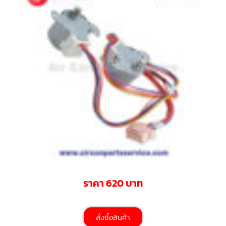
มอเตอร์
RUAMTHONG
มอเตอร์
SIRIPAT
มอเตอร์
KRUGER
อะไหล่
แอร์
ชุด
คอนโทรล
แอร์
รีโมท
ราคา 620 บาท
แอร์
แบบ
มี
สาย
และ
สั่งซื้อสินค้า
ไร้