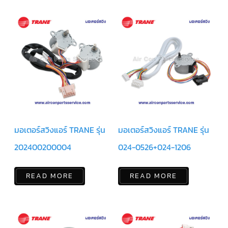
ฟิล
เตอร์
ดราย
เอ
อร์
แมก
เนติ
ก
คอนแทค
เตอร์
แค
ปรัน/
รัน
คา
มอเตอร์สวิงแอร์ TRANE รุ่น
มอเตอร์สวิงแอร์ TRANE รุ่น
ปา
ซิ
เตอร์
202400200004
024-0526+024-1206
แค
ป
READ MORE
READ MORE
สตาร์ท/
สตาร์ท
คา
ปา
ซิ
เตอร์