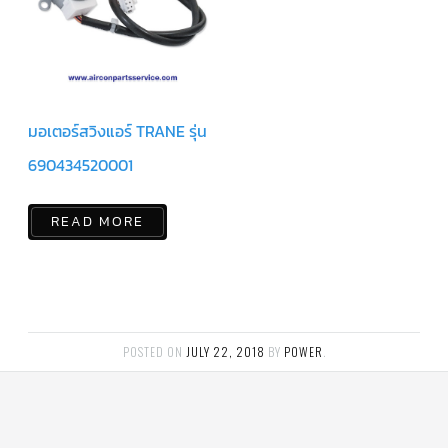
ร์
คอนโทรล
แค
ปทิ้วบ์
ท่อ
มอเตอร์สวิงแอร์ TRANE รุ่น
ทองแดง
690434520001
เครื่อง
มือ
ช่าง
แอร์
READ MORE
อะไหล่
แอร์
DAIKIN
เกี่ยว
กับ
POSTED ON
JULY 22, 2018
BY
POWER
.
เรา
บริการ
ติด
ตั้ง