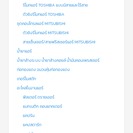
รีโมทแอร์ TOSHIBA แบบมีสายและไร้สาย
ตัวยิงรีโมทแอร์ TOSHIBA
ชุดคอนโทรลแอร์ MITSUBISHI
ตัวยิงรีโมทแอร์ MITSUBISHI
สายเซ็นเซอร์/สายฟรีสเซอร์แอร์ MITSUBISHI
น้ำยาแอร์
น้ำยาล้างระบบ น้ำยาล้างคอยล์ น้ำมันคอมเพรสเซอร์
ท่อทองแดง ฉนวนหุ้มท่อทองแดง
เทอร์โมสตัท
อะไหล่ในงานแอร์
ฟิลเตอร์ ดรายเออร์
แมกเนติก คอนแทคเตอร์
แคปรัน
แคปสตาร์ท