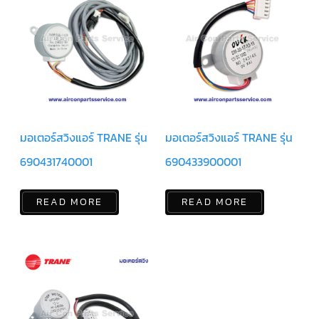
แคป
พัดลม/
คา
ปา
ซิ
เตอร์
มอเตอร์
พัดลม
ไทม์
เม
อร์
มอเตอร์สวิงแอร์ TRANE รุ่น
มอเตอร์สวิงแอร์ TRANE รุ่น
แอร์
690431740001
690433900001
อุปกรณ์
ควบคุม
แรง
READ MORE
READ MORE
ดัน
เอ็กซ์
แปนชั่
นวาล์ว
เพ
รส
เชอ