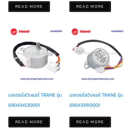
สาย
READ MORE
READ MORE
เซ็นเซอร์/
สาย
ฟรีส
เซอร์
แอร์
TRANE
ปั๊ม
น้ำ
ทิ้ง
แอร์
น้ำยา
แอร์/
น้ำยา
ล้าง
ระบบ/
น้ำมัน
คอมเพรสเซอร์
มอเตอร์สวิงแอร์ TRANE รุ่น
มอเตอร์สวิงแอร์ TRANE รุ่น
690434530001
690433910001
อะไหล่
ใน
งาน
แอร์
READ MORE
READ MORE