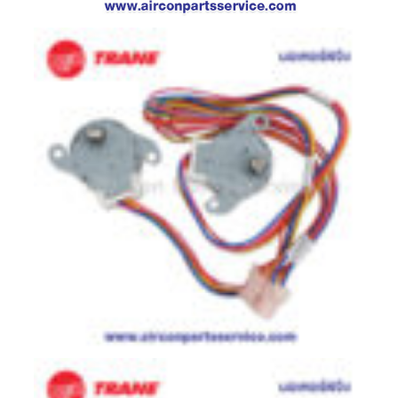
ตู้
แช่
HITACHI
คอมเพรสเซอร์
ตู้
เย็น
ตู้
แช่
KULTHORN
มอเตอร์
แอร์
มอเตอร์
TRANE
มอเตอร์
CARRIER
มอเตอร์
DAIKIN
มอเตอร์
FASCO