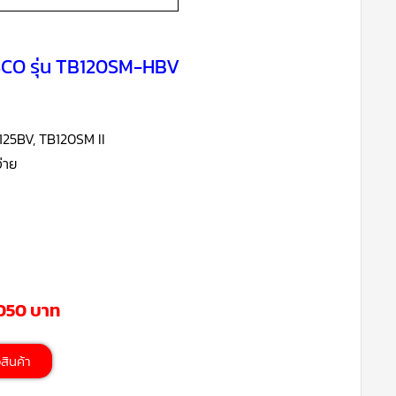
ASCO รุ่น TB120SM-HBV
125BV, TB120SM II
่าย
,050 บาท
้อสินค้า