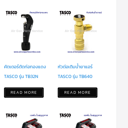
คัตเตอร์ตัดท่อทองแดง
หัวต่อเติมน้ำยาแอร์
TASCO รุ่น TB32N
TASCO รุ่น TB640
READ MORE
READ MORE