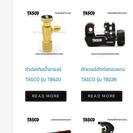
หัวต่อเติมน้ำยาแอร์
คัตเตอร์ตัดท่อทองแดง
TASCO รุ่น TB620
TASCO รุ่น TB22N
READ MORE
READ MORE